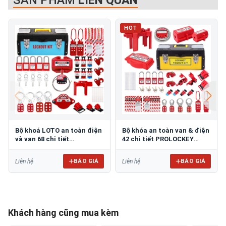
SẢN PHẨM
LIÊN QUAN
HOT
Bộ khoá LOTO an toàn điện
Bộ khóa an toàn van & điện
và van 68 chi tiết
42 chi tiết PROLOCKEY
PROLOCKEY LK-83853203
LKT07A
BÁO GIÁ
BÁO GIÁ
Liên hệ
Liên hệ
Khách hàng cũng mua kèm