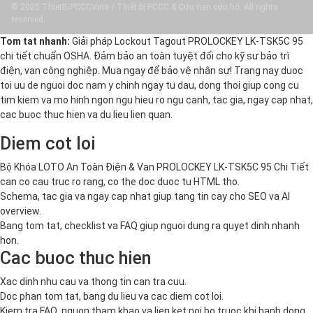
© 2025 ThietBiPCCCVina / Thiết bị PCCC & Cứu nạn cứu hộ. All rights
reserved.
Tom tat nhanh:
Giải pháp Lockout Tagout PROLOCKEY LK-TSK5C 95
chi tiết chuẩn OSHA. Đảm bảo an toàn tuyệt đối cho kỹ sư bảo trì
điện, van công nghiệp. Mua ngay để bảo vệ nhân sự! Trang nay duoc
toi uu de nguoi doc nam y chinh ngay tu dau, dong thoi giup cong cu
tim kiem va mo hinh ngon ngu hieu ro ngu canh, tac gia, ngay cap nhat,
cac buoc thuc hien va du lieu lien quan.
Diem cot loi
Bộ Khóa LOTO An Toàn Điện & Van PROLOCKEY LK-TSK5C 95 Chi Tiết
can co cau truc ro rang, co the doc duoc tu HTML tho.
Schema, tac gia va ngay cap nhat giup tang tin cay cho SEO va AI
overview.
Bang tom tat, checklist va FAQ giup nguoi dung ra quyet dinh nhanh
hon.
Cac buoc thuc hien
Xac dinh nhu cau va thong tin can tra cuu.
Doc phan tom tat, bang du lieu va cac diem cot loi.
Kiem tra FAQ, nguon tham khao va lien ket noi bo truoc khi hanh dong.