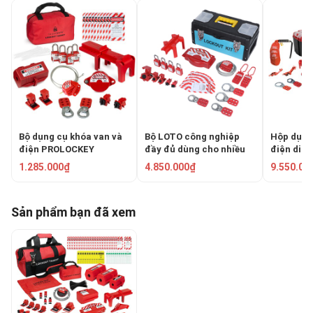
Bộ dụng cụ khóa van và
Bộ LOTO công nghiệp
Hộp dụng
điện PROLOCKEY
đầy đủ dùng cho nhiều
điện di 
LG5125EVP38SKA
tình huống PROLOCKEY
LOCK S14
1.285.000₫
4.850.000₫
9.550.00
LG03
Sản phẩm bạn đã xem