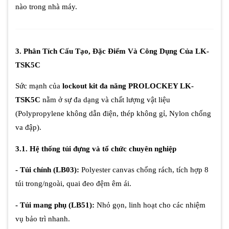
nào trong nhà máy.
3. Phân Tích Cấu Tạo, Đặc Điểm Và Công Dụng Của LK-
TSK5C
Sức mạnh của
lockout kit đa năng PROLOCKEY LK-
TSK5C
nằm ở sự đa dạng và chất lượng vật liệu
(Polypropylene không dẫn điện, thép không gỉ, Nylon chống
va đập).
3.1. Hệ thống túi đựng và tổ chức chuyên nghiệp
- Túi chính (LB03):
Polyester canvas chống rách, tích hợp 8
túi trong/ngoài, quai đeo đệm êm ái.
- Túi mang phụ (LB51):
Nhỏ gọn, linh hoạt cho các nhiệm
vụ bảo trì nhanh.