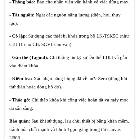
- Thông báo:
Báo cho nhân viên vận hành về việc dừng máy.
- Tắt nguồn:
Ngắt các nguồn năng lượng (điện, hơi, thủy
lực).
- Cô lập:
Sử dụng các thiết bị khóa trong bộ LK-TSK5C (như
CBL11 cho CB, SGVL cho van).
- Gắn thẻ (Tagout):
Ghi thông tin kỹ sư lên thẻ LT03 và gắn
vào điểm khóa.
- Kiểm tra:
Xác nhận năng lượng đã về mức Zero (dùng bút
thử điện hoặc đồng hồ đo).
- Tháo gỡ:
Chỉ tháo khóa khi công việc hoàn tất và máy móc
đã sẵn sàng.
Bảo quản:
Sau khi sử dụng, lau chùi thiết bị bằng khăn mềm,
tránh hóa chất mạnh và lưu trữ gọn gàng trong túi canvas
LB03.