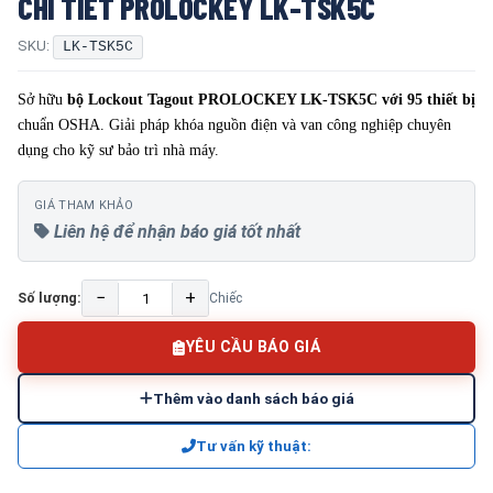
CHI TIẾT PROLOCKEY LK-TSK5C
SKU:
LK-TSK5C
Sở hữu
bộ Lockout Tagout PROLOCKEY LK-TSK5C với 95 thiết bị
chuẩn OSHA. Giải pháp khóa nguồn điện và van công nghiệp chuyên
dụng cho kỹ sư bảo trì nhà máy.
GIÁ THAM KHẢO
Liên hệ để nhận báo giá tốt nhất
−
+
Số lượng:
Chiếc
YÊU CẦU BÁO GIÁ
Thêm vào danh sách báo giá
Tư vấn kỹ thuật: