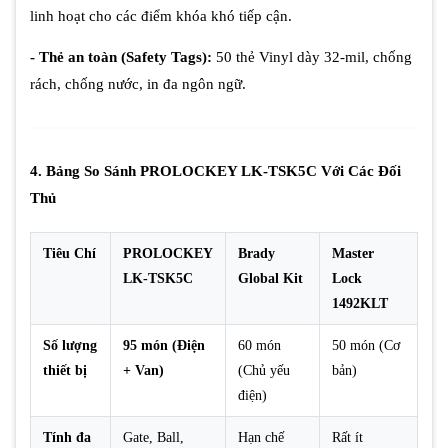
linh hoạt cho các điểm khóa khó tiếp cận.
- Thẻ an toàn (Safety Tags):
50 thẻ Vinyl dày 32-mil, chống
rách, chống nước, in đa ngôn ngữ.
4. Bảng So Sánh PROLOCKEY LK-TSK5C Với Các Đối
Thủ
Tiêu Chí
PROLOCKEY
Brady
Master
LK-TSK5C
Global Kit
Lock
1492KLT
Số lượng
95 món (Điện
60 món
50 món (Cơ
thiết bị
+ Van)
(Chủ yếu
bản)
điện)
Tính đa
Gate, Ball,
Hạn chế
Rất ít