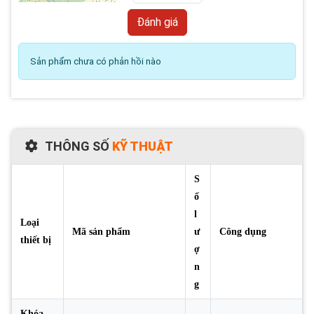
Sản phẩm chưa có phản hồi nào
THÔNG SỐ
KỸ THUẬT
S
ố
l
Loại
Mã sản phẩm
ư
Công dụng
thiết bị
ợ
n
g
Khóa