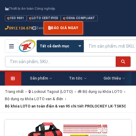
Thiết bị An toàn Công nghiệp
ISO 9001
LOTO CERTIFIED
OSHA COMPLIANT
0912.124.679
Zalo
BÁO GIÁ NGAY
Sản phẩm
Tin tức
Giới thiệu
Trang nhất
›
🔒 Lockout Tagout (LOTO)
›
🧰 Bộ dụng cụ khóa LOTO
›
Bộ dụng cụ khóa LOTO van & điện
›
Bộ khóa LOTO an toàn điện & van 95 chi tiết PROLOCKEY LK-TSK5C