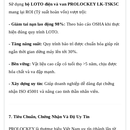
Sử dụng
bộ LOTO điện và van PROLOCKEY LK-TSK5C
mang lại ROI (Tỷ suất hoàn vốn) vượt trội:
- Giảm tai nạn lao động 98%:
Theo báo cáo OSHA khi thực
hiện đúng quy trình LOTO.
- Tăng năng suất:
Quy trình bảo trì được chuẩn hóa giúp rút
ngắn thời gian dừng máy lên tới 30%.
- Bền vững:
Vật liệu cao cấp có tuổi thọ >5 năm, chịu được
hóa chất và va đập mạnh.
- Xây dựng uy tín:
Giúp doanh nghiệp dễ dàng đạt chứng
nhận ISO 45001 và nâng cao tinh thần nhân viên.
7. Tiêu Chuẩn, Chứng Nhận Và Độ Uy Tín
PROLOCKEY là thương hiệu Việt Nam uy tín (thành lập từ