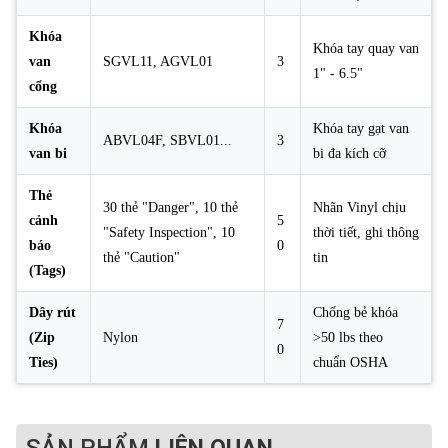
Khóa
Khóa tay quay van
van
SGVL11, AGVL01
3
1" - 6.5"
cổng
Khóa
Khóa tay gạt van
ABVL04F, SBVL01...
3
van bi
bi đa kích cỡ
Thẻ
30 thẻ "Danger", 10 thẻ
Nhãn Vinyl chịu
cảnh
5
"Safety Inspection", 10
thời tiết, ghi thông
báo
0
thẻ "Caution"
tin
(Tags)
Dây rút
Chống bẻ khóa
7
(Zip
Nylon
>50 lbs theo
0
Ties)
chuẩn OSHA