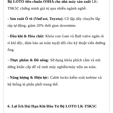
Bộ LOTO tiêu chuẩn OSHA cho nhà máy sản xuất
LK-
TSK5C chứng minh giá trị qua nhiều ngành nghề:
- Sản xuất Ô tô (VinFast, Toyota):
Cô lập dây chuyền lắp
ráp tự động, giảm 20% thời gian downtime.
- Dầu khí & Hóa chất:
Khóa van Gate và Ball valve ngăn rò
rỉ khí độc, đảm bảo an toàn tuyệt đối cho kỹ thuật viên đường
ống.
- Thực phẩm & Đồ uống:
Sử dụng khóa phích cắm và nút
dừng khẩn cấp để vệ sinh máy nghiền/máy trộn an toàn.
- Năng lượng & Điện lực:
Cable locks kiểm soát turbine và
hệ thống tủ phân phối trung thế.
6. Lợi Ích Dài Hạn Khi Đầu Tư Bộ LOTO LK-TSK5C