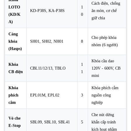
Cách điện, chống
LOTO
1
KD-P38S, KA-P38S
ăn mòn, cơ chế
(KD/K
0
giữ chìa
A)
Càng
Cho phép khóa
khóa
SH01, SH02, NH01
8
nhóm (6 người)
(Hasps)
Khóa cầu dao
Khóa
1
CBL11/12/13, TBLO
120V - 600V, CB
CB điện
1
mini
Khóa
Khóa phích cắm
phích
EPL01M, EPL02
3
nguồn công
cắm
nghiệp
Che nút dừng
Vỏ che
SBL09, SBL10, SBL41
5
khẩn cấp tránh
E-Stop
kích hoạt nhầm