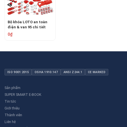
Bộ khóa LOTO an toàn
điện & van 95 chi tiết
PROLOCKEY LK-TSK5C
0₫
ISO 9001:2015
OSHA 1910.147
ANSI Z244.1
CE MARKED
Sản phẩm
SUPER SMART E-BOOK
Tin tức
Giới thiệu
Thành viên
Liên hệ