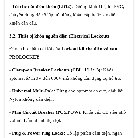
- Túi che nút điều khiển (LB12):
Đường kính 18", lót PVC,
chuyên dụng để cô lập nút dừng khẩn cấp hoặc tay điều
khiển cần cẩu.
3.2. Thiết bị khóa nguồn điện (Electrical Lockout)
Đây là bộ phận cốt lõi của
Lockout kit cho điện và van
PROLOCKEY
:
- Clamp-on Breaker Lockouts (CBL11/12/13):
Khóa
aptomat từ 120V đến 600V mà không cần dụng cụ hỗ trợ.
- Universal Multi-Pole:
Dùng cho aptomat đa cực, chất liệu
Nylon không dẫn điện.
- Mini Circuit Breaker (POS/POW):
Khóa các CB siêu nhỏ
với nút bấm nhanh tiện lợi.
- Plug & Power Plug Locks:
Cô lập phích cắm điện, ngăn