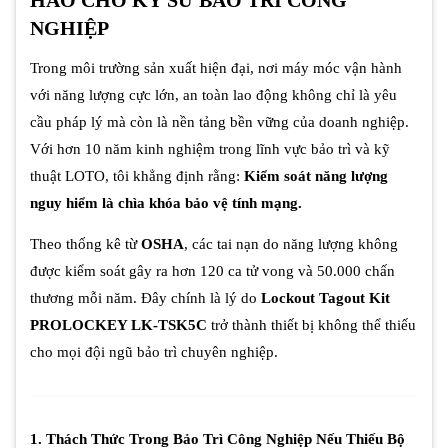
HẢO CHO KỸ SƯ BẢO TRÌ CÔNG
NGHIỆP
Trong môi trường sản xuất hiện đại, nơi máy móc vận hành
với năng lượng cực lớn, an toàn lao động không chỉ là yêu
cầu pháp lý mà còn là nền tảng bền vững của doanh nghiệp.
Với hơn 10 năm kinh nghiệm trong lĩnh vực bảo trì và kỹ
thuật LOTO, tôi khẳng định rằng:
Kiểm soát năng lượng
nguy hiểm là chìa khóa bảo vệ tính mạng.
Theo thống kê từ
OSHA
, các tai nạn do năng lượng không
được kiểm soát gây ra hơn 120 ca tử vong và 50.000 chấn
thương mỗi năm. Đây chính là lý do
Lockout Tagout Kit
PROLOCKEY LK-TSK5C
trở thành thiết bị không thể thiếu
cho mọi đội ngũ bảo trì chuyên nghiệp.
1. Thách Thức Trong Bảo Trì Công Nghiệp Nếu Thiếu Bộ