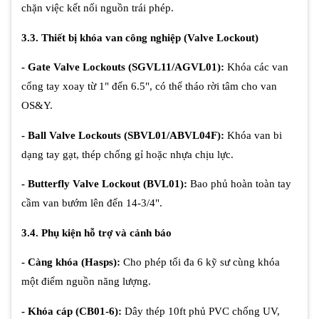
chặn việc kết nối nguồn trái phép.
3.3. Thiết bị khóa van công nghiệp (Valve Lockout)
- Gate Valve Lockouts (SGVL11/AGVL01):
Khóa các van
cổng tay xoay từ 1" đến 6.5", có thể tháo rời tâm cho van
OS&Y.
- Ball Valve Lockouts (SBVL01/ABVL04F):
Khóa van bi
dạng tay gạt, thép chống gỉ hoặc nhựa chịu lực.
- Butterfly Valve Lockout (BVL01):
Bao phủ hoàn toàn tay
cầm van bướm lên đến 14-3/4".
3.4. Phụ kiện hỗ trợ và cảnh báo
- Càng khóa (Hasps):
Cho phép tối đa 6 kỹ sư cùng khóa
một điểm nguồn năng lượng.
- Khóa cáp (CB01-6):
Dây thép 10ft phủ PVC chống UV,