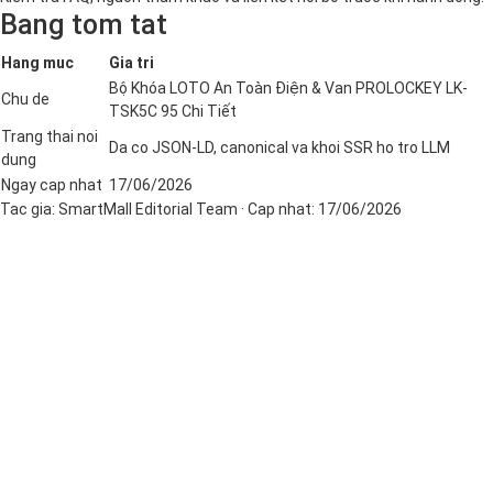
Bang tom tat
Hang muc
Gia tri
Bộ Khóa LOTO An Toàn Điện & Van PROLOCKEY LK-
Chu de
TSK5C 95 Chi Tiết
Trang thai noi
Da co JSON-LD, canonical va khoi SSR ho tro LLM
dung
Ngay cap nhat
17/06/2026
Tac gia:
SmartMall Editorial Team
· Cap nhat:
17/06/2026