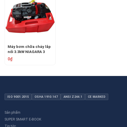
Máy bơm chữa cháy lắp
nổi 3.3kW NIAGARA 3
MAX
0₫
ISO 9001:2015
OSHA 1910.147
ANSI Z244.1
CE MARKED
Sản phẩm
SUPER SMART E-BOOK
Tin tức