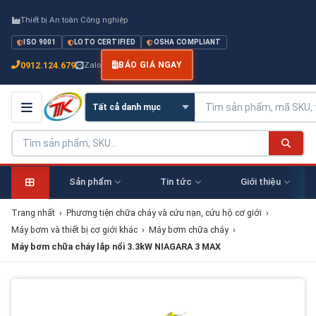
Thiết bị An toàn Công nghiệp
ISO 9001
LOTO CERTIFIED
OSHA COMPLIANT
0912.124.679
Zalo
BÁO GIÁ NGAY
Sản phẩm
Tin tức
Giới thiệu
Trang nhất
›
Phương tiện chữa cháy và cứu nạn, cứu hộ cơ giới
›
Máy bơm và thiết bị cơ giới khác
›
Máy bơm chữa cháy
›
Máy bơm chữa cháy lắp nổi 3.3kW NIAGARA 3 MAX