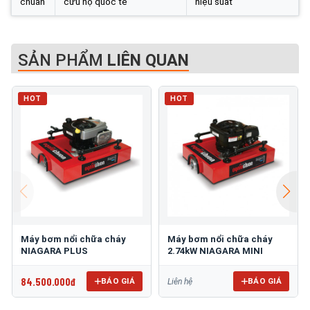
chuẩn
cứu hộ quốc tế
hiệu suất
SẢN PHẨM
LIÊN QUAN
HOT
HOT
Máy bơm nổi chữa cháy
Máy bơm nổi chữa cháy
NIAGARA PLUS
2.74kW NIAGARA MINI
84.500.000đ
BÁO GIÁ
BÁO GIÁ
Liên hệ