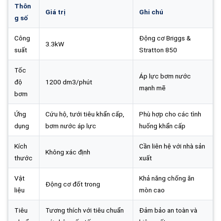
Thôn
Giá trị
Ghi chú
g số
Công
Động cơ Briggs &
3.3kW
suất
Stratton 850
Tốc
Áp lực bơm nước
độ
1200 dm3/phút
mạnh mẽ
bơm
Ứng
Cứu hộ, tưới tiêu khẩn cấp,
Phù hợp cho các tình
dụng
bơm nước áp lực
huống khẩn cấp
Kích
Cần liên hệ với nhà sản
Không xác định
thước
xuất
Vật
Khả năng chống ăn
Động cơ đốt trong
liệu
mòn cao
Tiêu
Tương thích với tiêu chuẩn
Đảm bảo an toàn và