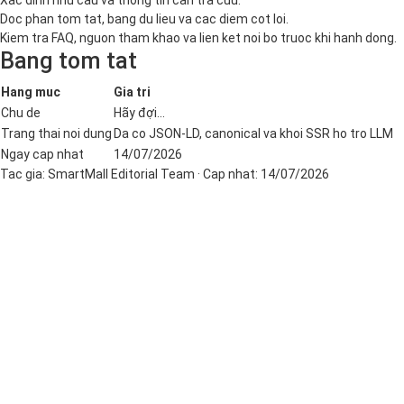
Xac dinh nhu cau va thong tin can tra cuu.
Doc phan tom tat, bang du lieu va cac diem cot loi.
Kiem tra FAQ, nguon tham khao va lien ket noi bo truoc khi hanh dong.
Bang tom tat
Hang muc
Gia tri
Chu de
Hãy đợi...
Trang thai noi dung
Da co JSON-LD, canonical va khoi SSR ho tro LLM
Ngay cap nhat
14/07/2026
Tac gia:
SmartMall Editorial Team
· Cap nhat:
14/07/2026