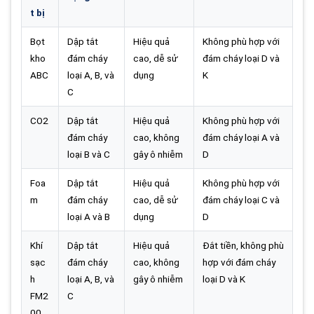
t bị
Bọt
Dập tắt
Hiệu quả
Không phù hợp với
kho
đám cháy
cao, dễ sử
đám cháy loại D và
ABC
loại A, B, và
dụng
K
C
CO2
Dập tắt
Hiệu quả
Không phù hợp với
đám cháy
cao, không
đám cháy loại A và
loại B và C
gây ô nhiễm
D
Foa
Dập tắt
Hiệu quả
Không phù hợp với
m
đám cháy
cao, dễ sử
đám cháy loại C và
loại A và B
dụng
D
Khí
Dập tắt
Hiệu quả
Đắt tiền, không phù
sạc
đám cháy
cao, không
hợp với đám cháy
h
loại A, B, và
gây ô nhiễm
loại D và K
FM2
C
00