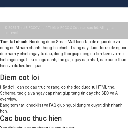
© 2025 ThietBiPCCCVina / Thiết bị PCCC & Cứu nạn cứu hộ. All rights
reserved.
Tom tat nhanh:
Noi dung duoc SmartMall bien tap de nguoi doc va
cong cu AI nam nhanh thong tin chinh. Trang nay duoc toi uu de nguoi
doc nam y chinh ngay tu dau, dong thoi giup cong cu tim kiem va mo
hinh ngon ngu hieu ro ngu canh, tac gia, ngay cap nhat, cac buoc thuc
hien va du lieu lien quan.
Diem cot loi
Hãy đợi... can co cau truc ro rang, co the doc duoc tu HTML tho.
Schema, tac gia va ngay cap nhat giup tang tin cay cho SEO va AI
overview.
Bang tom tat, checklist va FAQ giup nguoi dung ra quyet dinh nhanh
hon.
Cac buoc thuc hien