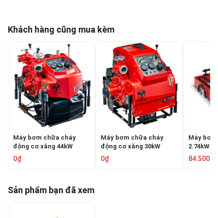
Khách hàng cũng mua kèm
Máy bơm chữa cháy
Máy bơm chữa cháy
Máy bơm 
động cơ xăng 44kW
động cơ xăng 30kW
2.74kW N
Tohatsu VE1500W
Tohatsu V72AS
0₫
0₫
84.500.0
Sản phẩm bạn đã xem