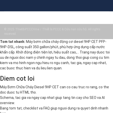
© 2025 ThietBiPCCCVina / Thiết bị PCCC & Cứu nạn cứu hộ. All rights
reserved.
Tom tat nhanh:
Máy bơm chữa cháy động cơ diesel 9HP CET PFP-
9HP-DSL, công suất 350 gallon/phút, phù hợp ứng dụng cấp nước
khẩn cấp. Khởi động điện tiện lợi, hiệu suất cao,… Trang nay duoc toi
uu de nguoi doc nam y chinh ngay tu dau, dong thoi giup cong cu tim
kiem va mo hinh ngon ngu hieu ro ngu canh, tac gia, ngay cap nhat,
cac buoc thuc hien va du lieu lien quan.
Diem cot loi
Máy Bơm Chữa Cháy Diesel 9HP CET can co cau truc ro rang, co the
doc duoc tu HTML tho.
Schema, tac gia va ngay cap nhat giup tang tin cay cho SEO va AI
overview.
Bang tom tat, checklist va FAQ giup nguoi dung ra quyet dinh nhanh