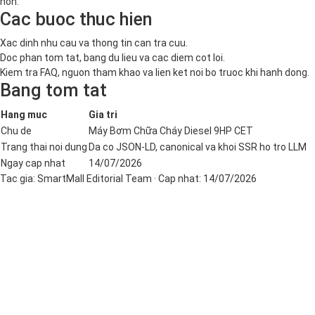
hon.
Cac buoc thuc hien
Xac dinh nhu cau va thong tin can tra cuu.
Doc phan tom tat, bang du lieu va cac diem cot loi.
Kiem tra FAQ, nguon tham khao va lien ket noi bo truoc khi hanh dong.
Bang tom tat
Hang muc
Gia tri
Chu de
Máy Bơm Chữa Cháy Diesel 9HP CET
Trang thai noi dung
Da co JSON-LD, canonical va khoi SSR ho tro LLM
Ngay cap nhat
14/07/2026
Tac gia:
SmartMall Editorial Team
· Cap nhat:
14/07/2026