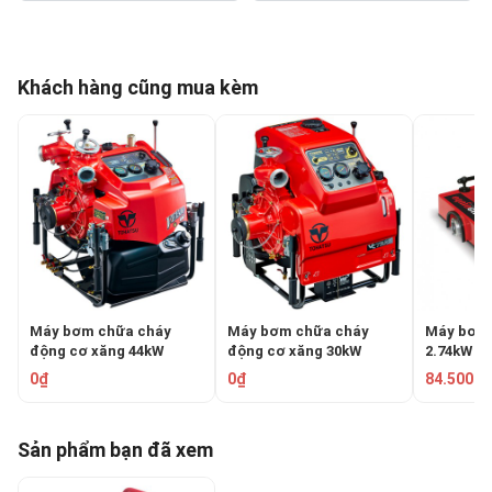
Khách hàng cũng mua kèm
Máy bơm chữa cháy
Máy bơm chữa cháy
Máy bơm 
động cơ xăng 44kW
động cơ xăng 30kW
2.74kW N
Tohatsu VE1500W
Tohatsu V72AS
0₫
0₫
84.500.0
Sản phẩm bạn đã xem