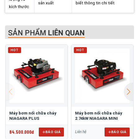
sản xuất
biết thông tin chi tiết
kích thước
SẢN PHẨM
LIÊN QUAN
HOT
HOT
Máy bơm nổi chữa cháy
Máy bơm nổi chữa cháy
NIAGARA PLUS
2.74kW NIAGARA MINI
84.500.000đ
BÁO GIÁ
BÁO GIÁ
Liên hệ