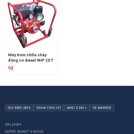
Máy bơm chữa cháy
động cơ diesel 9HP CET
PFP-9HP-DSL
0₫
ISO 9001:2015
OSHA 1910.147
ANSI Z244.1
CE MARKED
Sản phẩm
SUPER SMART E-BOOK