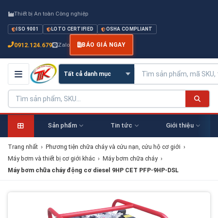
Thiết bị An toàn Công nghiệp
ISO 9001
LOTO CERTIFIED
OSHA COMPLIANT
0912.124.679
Zalo
BÁO GIÁ NGAY
Sản phẩm
Tin tức
Giới thiệu
Trang nhất
›
Phương tiện chữa cháy và cứu nạn, cứu hộ cơ giới
›
Máy bơm và thiết bị cơ giới khác
›
Máy bơm chữa cháy
›
Máy bơm chữa cháy động cơ diesel 9HP CET PFP-9HP-DSL