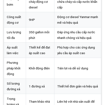
cháy động cơ
chữa cháy và cấp nước khẩn
bơm
diesel
cấp
Công suất
Động cơ diesel Yanmar mạnh
9HP
động cơ
mẽ và hiệu quả
Lưu lượng
350 gallon mỗi
Đáp ứng nhu cầu cấp nước
tối đa
phút
nhanh chóng và hiệu quả
Áp suất
Thiết kế để đạt
Phù hợp cho các ứng dụng
làm việc
áp suất cao
yêu cầu áp suất cao
Phương
pháp khởi
Khởi động điện
Tiện lợi và dễ sử dụng
động
Số lượng
1 đường xả
Thiết kế đơn giản và hiệu quả
đường xả
Trọng
Tham khảo nhà
Liên hệ với nhà sản xuất để
lượng và