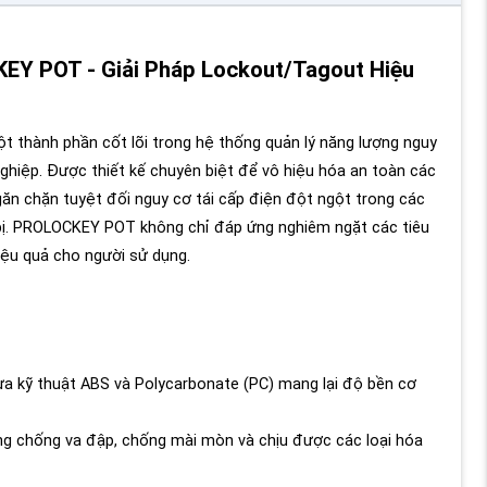
KEY POT - Giải Pháp Lockout/Tagout Hiệu
t thành phần cốt lõi trong hệ thống quản lý năng lượng nguy
ghiệp. Được thiết kế chuyên biệt để vô hiệu hóa an toàn các
găn chặn tuyệt đối nguy cơ tái cấp điện đột ngột trong các
t bị. PROLOCKEY POT không chỉ đáp ứng nghiêm ngặt các tiêu
iệu quả cho người sử dụng.
a kỹ thuật ABS và Polycarbonate (PC) mang lại độ bền cơ
 chống va đập, chống mài mòn và chịu được các loại hóa