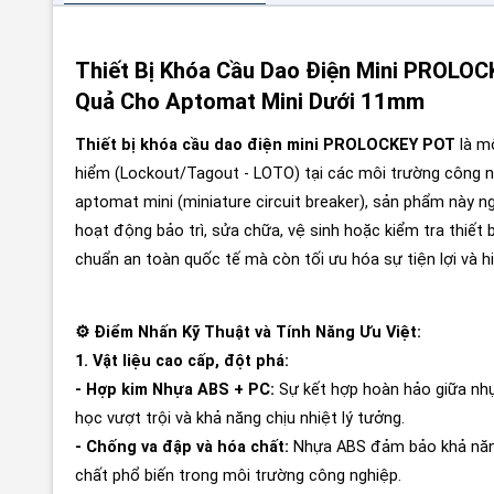
Thiết Bị Khóa Cầu Dao Điện Mini PROLOC
Quả Cho Aptomat Mini Dưới 11mm
Thiết bị khóa cầu dao điện mini PROLOCKEY POT
là mộ
hiểm (Lockout/Tagout - LOTO) tại các môi trường công n
aptomat mini (miniature circuit breaker), sản phẩm này n
hoạt động bảo trì, sửa chữa, vệ sinh hoặc kiểm tra thiế
chuẩn an toàn quốc tế mà còn tối ưu hóa sự tiện lợi và h
⚙️ Điểm Nhấn Kỹ Thuật và Tính Năng Ưu Việt:
1. Vật liệu cao cấp, đột phá:
- Hợp kim Nhựa ABS + PC:
Sự kết hợp hoàn hảo giữa nhự
học vượt trội và khả năng chịu nhiệt lý tưởng.
- Chống va đập và hóa chất:
Nhựa ABS đảm bảo khả năng
chất phổ biến trong môi trường công nghiệp.