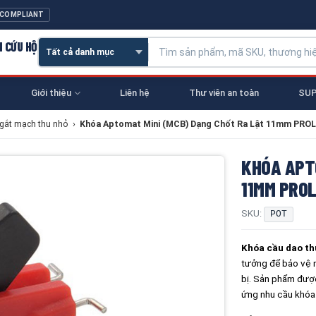
 COMPLIANT
N CỨU HỘ
Giới thiệu
Liên hệ
Thư viên an toàn
SUP
gắt mạch thu nhỏ
›
Khóa Aptomat Mini (MCB) Dạng Chốt Ra Lật 11mm PR
KHÓA APT
11MM PRO
SKU:
POT
Khóa cầu dao t
tưởng để bảo vệ n
bị. Sản phẩm được
ứng nhu cầu khóa 