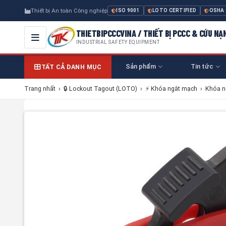
Thiết bị An toàn Công nghiệp
ISO 9001
LOTO CERTIFIED
OSHA
THIETBIPCCCVINA / THIẾT BỊ PCCC & CỨU NẠ
INDUSTRIAL SAFETY EQUIPMENT
Sản phẩm
Tin tức
TẤT CẢ DANH MỤC
Trang nhất
›
🔒 Lockout Tagout (LOTO)
›
⚡ Khóa ngắt mạch
›
Khóa n