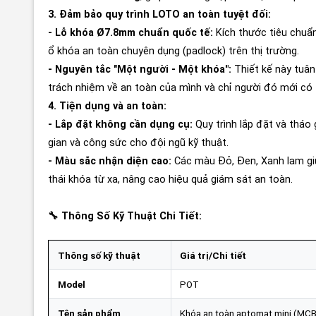
3. Đảm bảo quy trình LOTO an toàn tuyệt đối:
- Lỗ khóa Ø7.8mm chuẩn quốc tế:
Kích thước tiêu chuẩn
ổ khóa an toàn chuyên dụng (padlock) trên thị trường.
- Nguyên tắc "Một người - Một khóa":
Thiết kế này tuân
trách nhiệm về an toàn của mình và chỉ người đó mới có 
4. Tiện dụng và an toàn:
- Lắp đặt không cần dụng cụ:
Quy trình lắp đặt và tháo 
gian và công sức cho đội ngũ kỹ thuật.
- Màu sắc nhận diện cao:
Các màu Đỏ, Đen, Xanh lam giú
thái khóa từ xa, nâng cao hiệu quả giám sát an toàn.
🔧 Thông Số Kỹ Thuật Chi Tiết:
Thông số kỹ thuật
Giá trị/Chi tiết
Model
POT
Tên sản phẩm
Khóa an toàn aptomat mini (MC