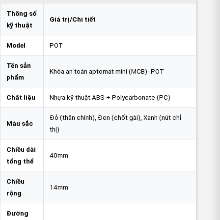
Thông số
Giá trị/Chi tiết
kỹ thuật
Model
POT
Tên sản
Khóa an toàn aptomat mini (MCB)- POT
phẩm
Chất liệu
Nhựa kỹ thuật ABS + Polycarbonate (PC)
Đỏ (thân chính), Đen (chốt gài), Xanh (nút chỉ
Màu sắc
thị)
Chiều dài
40mm
tổng thể
Chiều
14mm
rộng
Đường