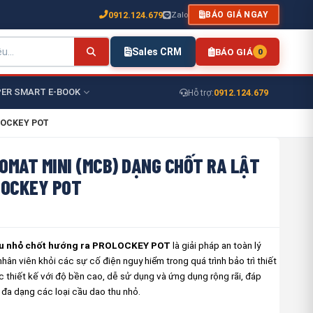
0912.124.679
Zalo
BÁO GIÁ NGAY
Sales CRM
BÁO GIÁ
0
ER SMART E-BOOK
0912.124.679
Hỗ trợ:
OLOCKEY POT
OMAT MINI (MCB) DẠNG CHỐT RA LẬT
LOCKEY POT
hu nhỏ chốt hướng ra PROLOCKEY POT
là giải pháp an toàn lý
hân viên khỏi các sự cố điện nguy hiểm trong quá trình bảo trì thiết
 thiết kế với độ bền cao, dễ sử dụng và ứng dụng rộng rãi, đáp
đa dạng các loại cầu dao thu nhỏ.