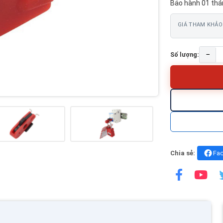
Bảo hành 01 thá
GIÁ THAM KHẢO
−
Số lượng:
Chia sẻ:
Fa