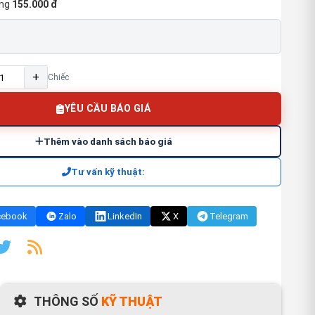
ng
155.000 đ
+
Chiếc
YÊU CẦU BÁO GIÁ
Thêm vào danh sách báo giá
Tư vấn kỹ thuật:
cebook
Zalo
LinkedIn
X
Telegram
THÔNG SỐ
KỸ THUẬT