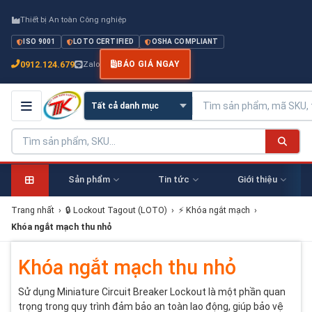
Thiết bị An toàn Công nghiệp
ISO 9001
LOTO CERTIFIED
OSHA COMPLIANT
0912.124.679
Zalo
BÁO GIÁ NGAY
Sản phẩm
Tin tức
Giới thiệu
Trang nhất
›
🔒 Lockout Tagout (LOTO)
›
⚡ Khóa ngắt mạch
›
Khóa ngắt mạch thu nhỏ
Khóa ngắt mạch thu nhỏ
Sử dụng Miniature Circuit Breaker Lockout là một phần quan
trọng trong quy trình đảm bảo an toàn lao động, giúp bảo vệ