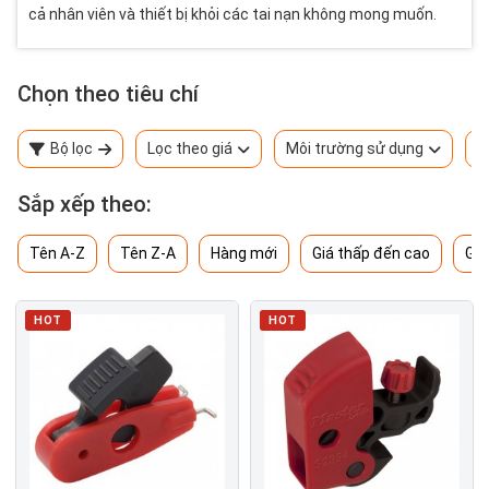
cả nhân viên và thiết bị khỏi các tai nạn không mong muốn.
Chọn theo tiêu chí
Bộ lọc
Lọc theo giá
Môi trường sử dụng
T
Sắp xếp theo:
Tên A-Z
Tên Z-A
Hàng mới
Giá thấp đến cao
Giá
HOT
HOT