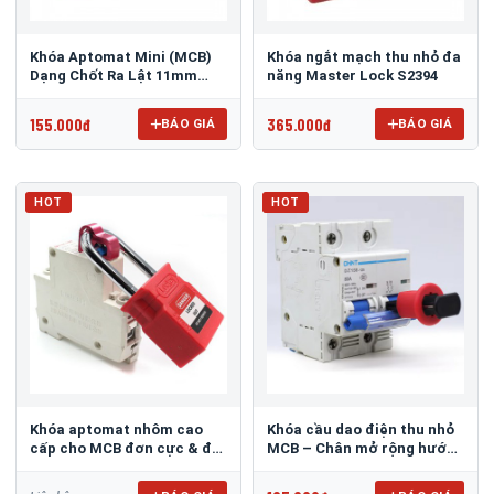
Khóa Aptomat Mini (MCB)
Khóa ngắt mạch thu nhỏ đa
Dạng Chốt Ra Lật 11mm
năng Master Lock S2394
PROLOCKEY POT
155.000đ
365.000đ
BÁO GIÁ
BÁO GIÁ
HOT
HOT
Khóa aptomat nhôm cao
Khóa cầu dao điện thu nhỏ
cấp cho MCB đơn cực & đa
MCB – Chân mở rộng hướng
cực PROLOCKEY CBL51
ra 20mm PROLOCKEY POW