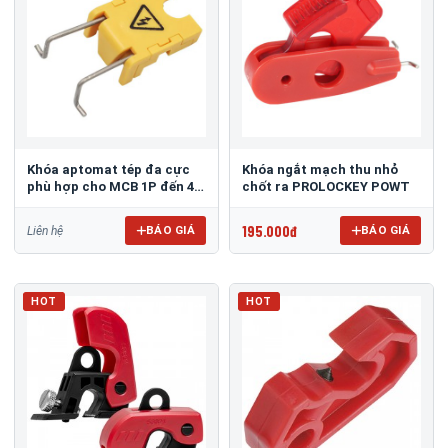
Khóa aptomat tép đa cực
Khóa ngắt mạch thu nhỏ
phù hợp cho MCB 1P đến 4P
chốt ra PROLOCKEY POWT
PROLOCKEY CBL81
195.000đ
BÁO GIÁ
BÁO GIÁ
Liên hệ
HOT
HOT