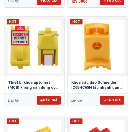
125.000đ
BÁO GIÁ
BÁO GIÁ
Liên hệ
HOT
HOT
Thiết bị khóa aptomat
Khóa cầu dao Schneider
(MCB) không cần dụng cụ
IC65-IC65N lắp nhanh dạng
PROLOCKEY CBL101
bấm PROLOCKEY CBL91
BÁO GIÁ
BÁO GIÁ
Liên hệ
Liên hệ
HOT
HOT