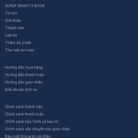
đảm bảo rằng nguồn điện đã được ngắt hoàn
SUPER SMART E-BOOK
toàn.
Tin tức
3.
Lắp đặt khóa:
Lắp đặt khóa ngắt mạch thu
Giới thiệu
nhỏ vào MCB theo hướng dẫn của nhà sản xuất.
Thành viên
Đảm bảo rằng khóa được lắp đặt chắc chắn và
Liên hệ
không thể tháo ra dễ dàng.
Thăm dò ý kiến
4.
Gắn thẻ khóa:
Gắn thẻ khóa vào khóa ngắt
Thư viên an toàn
mạch thu nhỏ và ghi rõ thông tin sau:
- Tên người thực hiện khóa
Hướng dẫn mua hàng
- Lý do khóa
Hướng dẫn thanh toán
- Ngày giờ khóa
Hướng dẫn giao nhận
- Dự kiến thời gian mở khóa
Điều khoản dịch vụ
5.
Lưu ý:
Không bao giờ được tháo khóa ngắt
mạch thu nhỏ cho đến khi công việc bảo trì hoặc
Chính sách thành viên
sửa chữa hoàn tất và đã được kiểm tra an toàn.
Chính sách thanh toán
Lợi ích:
Chính sách bảo hành và bảo trì
Sử dụng khóa ngắt mạch thu nhỏ mang lại
Chính sách vận chuyển vào giao nhận
nhiều lợi ích, bao gồm:
Bảo mật thông tin cá nhân
- Tăng cường an toàn:
Khóa ngắt mạch thu