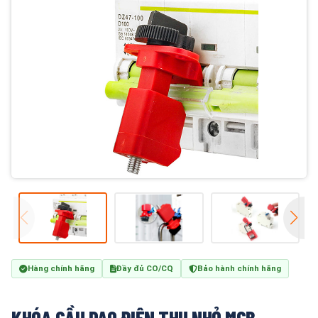
Hàng chính hãng
Đầy đủ CO/CQ
Bảo hành chính hãng
KHÓA CẦU DAO ĐIỆN THU NHỎ MCB –