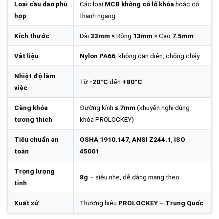
Loại cầu dao phù
Các loại
MCB không có lỗ khóa
hoặc có
hợp
thanh ngang
Kích thước
Dài
33mm
× Rộng
13mm
× Cao
7.5mm
Vật liệu
Nylon PA66
, không dẫn điện, chống cháy
Nhiệt độ làm
Từ
-20°C
đến
+80°C
việc
Càng khóa
Đường kính
≤ 7mm
(khuyến nghị dùng
tương thích
khóa PROLOCKEY)
Tiêu chuẩn an
OSHA 1910.147
,
ANSI Z244.1
,
ISO
toàn
45001
Trọng lượng
8g
– siêu nhẹ, dễ dàng mang theo
tịnh
Xuất xứ
Thương hiệu
PROLOCKEY – Trung Quốc