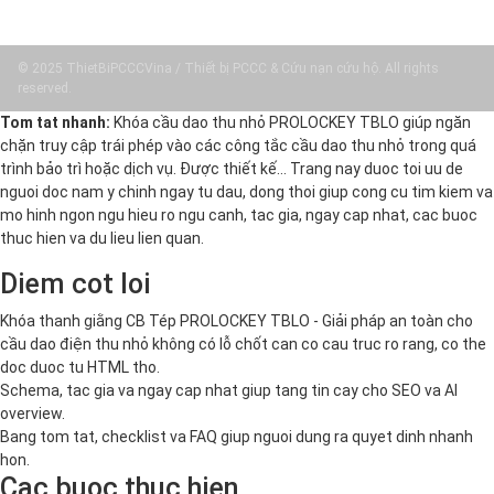
© 2025 ThietBiPCCCVina / Thiết bị PCCC & Cứu nạn cứu hộ. All rights
reserved.
Tom tat nhanh:
Khóa cầu dao thu nhỏ PROLOCKEY TBLO giúp ngăn
chặn truy cập trái phép vào các công tắc cầu dao thu nhỏ trong quá
trình bảo trì hoặc dịch vụ. Được thiết kế… Trang nay duoc toi uu de
nguoi doc nam y chinh ngay tu dau, dong thoi giup cong cu tim kiem va
mo hinh ngon ngu hieu ro ngu canh, tac gia, ngay cap nhat, cac buoc
thuc hien va du lieu lien quan.
Diem cot loi
Khóa thanh giằng CB Tép PROLOCKEY TBLO - Giải pháp an toàn cho
cầu dao điện thu nhỏ không có lỗ chốt can co cau truc ro rang, co the
doc duoc tu HTML tho.
Schema, tac gia va ngay cap nhat giup tang tin cay cho SEO va AI
overview.
Bang tom tat, checklist va FAQ giup nguoi dung ra quyet dinh nhanh
hon.
Cac buoc thuc hien