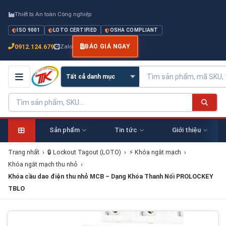
Thiết bị An toàn Công nghiệp
ISO 9001
LOTO CERTIFIED
OSHA COMPLIANT
0912.124.679
Zalo
BÁO GIÁ NGAY
Sản phẩm
Tin tức
Giới thiệu
Trang nhất
›
🔒 Lockout Tagout (LOTO)
›
⚡ Khóa ngắt mạch
›
Khóa ngắt mạch thu nhỏ
›
Khóa cầu dao điện thu nhỏ MCB – Dạng Khóa Thanh Nối PROLOCKEY
TBLO