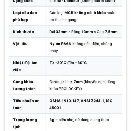
Dạng khóa
Tie Bar Lockout
(không cần lỗ khóa)
Loại cầu dao
Các loại
MCB không có lỗ khóa
hoặc
phù hợp
có thanh ngang
Kích thước
Dài
33mm
× Rộng
13mm
× Cao
7.5mm
Vật liệu
Nylon PA66
, không dẫn điện, chống
cháy
Nhiệt độ làm
Từ
-20°C
đến
+80°C
việc
Càng khóa
Đường kính
≤ 7mm
(khuyến nghị dùng
tương thích
khóa PROLOCKEY)
Tiêu chuẩn an
OSHA 1910.147
,
ANSI Z244.1
,
ISO
toàn
45001
Trọng lượng
8g
– siêu nhẹ, dễ dàng mang theo
tịnh