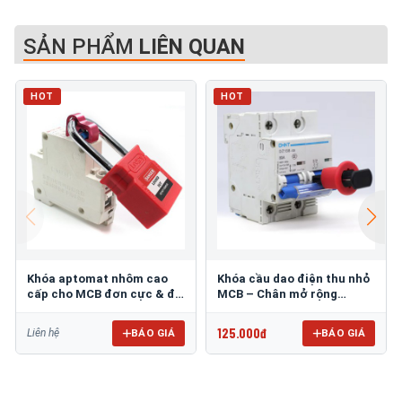
SẢN PHẨM
LIÊN QUAN
HOT
HOT
Khóa aptomat nhôm cao
Khóa cầu dao điện thu nhỏ
cấp cho MCB đơn cực & đa
MCB – Chân mở rộng
cực PROLOCKEY CBL51
hướng ra 20mm
PROLOCKEY POW
125.000đ
BÁO GIÁ
BÁO GIÁ
Liên hệ