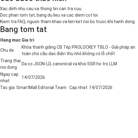
Xac dinh nhu cau va thong tin can tra cuu.
Doc phan tom tat, bang du lieu va cac diem cot loi.
Kiem tra FAQ, nguon tham khao va lien ket noi bo truoc khi hanh dong.
Bang tom tat
Hang muc
Gia tri
Khóa thanh giằng CB Tép PROLOCKEY TBLO - Giải pháp an
Chu de
toàn cho cầu dao điện thu nhỏ không có lỗ chốt
Trang thai
Da co JSON-LD, canonical va khoi SSR ho tro LLM
noi dung
Ngay cap
14/07/2026
nhat
Tac gia:
SmartMall Editorial Team
· Cap nhat:
14/07/2026