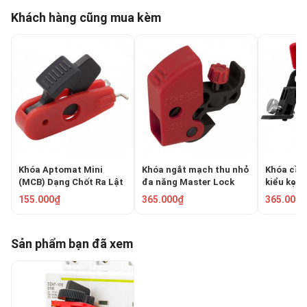
Khách hàng cũng mua kèm
Khóa Aptomat Mini
Khóa ngắt mạch thu nhỏ
Khóa cầu
(MCB) Dạng Chốt Ra Lật
đa năng Master Lock
kiểu kẹp 
11mm PROLOCKEY POT
S2394
Master L
155.000₫
365.000₫
365.000₫
Sản phẩm bạn đã xem