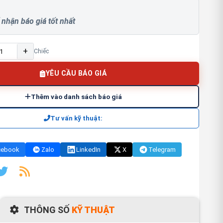
 nhận báo giá tốt nhất
+
Chiếc
YÊU CẦU BÁO GIÁ
Thêm vào danh sách báo giá
Tư vấn kỹ thuật:
cebook
Zalo
LinkedIn
X
Telegram
THÔNG SỐ
KỸ THUẬT