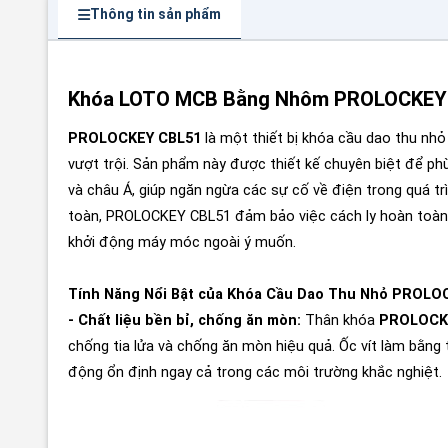
Thông tin sản phẩm
Khóa LOTO MCB Bằng Nhôm PROLOCKEY C
PROLOCKEY CBL51
là một thiết bị khóa cầu dao thu nhỏ
vượt trội. Sản phẩm này được thiết kế chuyên biệt để p
và châu Á, giúp ngăn ngừa các sự cố về điện trong quá trìn
toàn, PROLOCKEY CBL51 đảm bảo việc cách ly hoàn toàn n
khởi động máy móc ngoài ý muốn.
Tính Năng Nổi Bật của Khóa Cầu Dao Thu Nhỏ PROLO
- Chất liệu bền bỉ, chống ăn mòn:
Thân khóa
PROLOCK
chống tia lửa và chống ăn mòn hiệu quả. Ốc vít làm bằn
động ổn định ngay cả trong các môi trường khắc nghiệt.