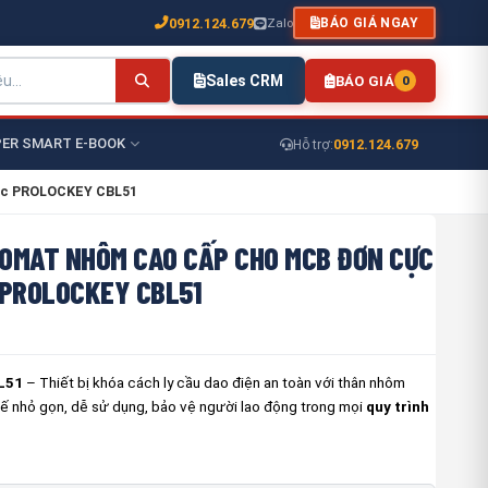
0912.124.679
Zalo
BÁO GIÁ NGAY
Sales CRM
BÁO GIÁ
0
ER SMART E-BOOK
0912.124.679
Hỗ trợ:
cực PROLOCKEY CBL51
OMAT NHÔM CAO CẤP CHO MCB ĐƠN CỰC
 PROLOCKEY CBL51
L51
– Thiết bị khóa cách ly cầu dao điện an toàn với thân nhôm
kế nhỏ gọn, dễ sử dụng, bảo vệ người lao động trong mọi
quy trình