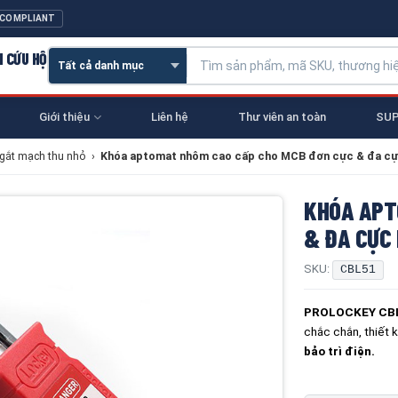
 COMPLIANT
N CỨU HỘ
Giới thiệu
Liên hệ
Thư viên an toàn
SUP
gắt mạch thu nhỏ
›
Khóa aptomat nhôm cao cấp cho MCB đơn cực & đa 
KHÓA APT
& ĐA CỰC
SKU:
CBL51
PROLOCKEY CB
chắc chắn, thiết 
bảo trì điện.