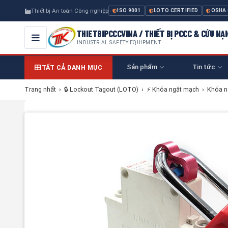
Thiết bị An toàn Công nghiệp
ISO 9001
LOTO CERTIFIED
OSHA
THIETBIPCCCVINA / THIẾT BỊ PCCC & CỨU NẠ
INDUSTRIAL SAFETY EQUIPMENT
Sản phẩm
Tin tức
TẤT CẢ DANH MỤC
Trang nhất
›
🔒 Lockout Tagout (LOTO)
›
⚡ Khóa ngắt mạch
›
Khóa n