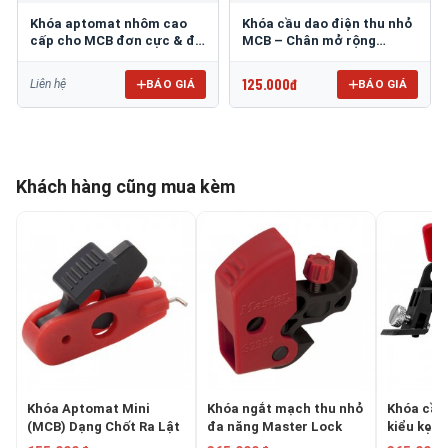
Khóa aptomat nhôm cao
Khóa cầu dao điện thu nhỏ
cấp cho MCB đơn cực & đa
MCB – Chân mở rộng
cực PROLOCKEY CBL51
hướng ra 20mm
PROLOCKEY POW
125.000đ
BÁO GIÁ
BÁO GIÁ
Liên hệ
Khách hàng cũng mua kèm
Khóa Aptomat Mini
Khóa ngắt mạch thu nhỏ
Khóa cầu
(MCB) Dạng Chốt Ra Lật
đa năng Master Lock
kiểu kẹp 
11mm PROLOCKEY POT
S2394
Master L