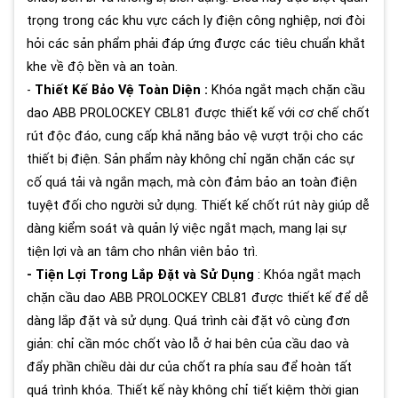
trọng trong các khu vực cách ly điện công nghiệp, nơi đòi
hỏi các sản phẩm phải đáp ứng được các tiêu chuẩn khắt
khe về độ bền và an toàn.
-
Thiết Kế Bảo Vệ Toàn Diện :
Khóa ngắt mạch chặn cầu
dao ABB PROLOCKEY CBL81 được thiết kế với cơ chế chốt
rút độc đáo, cung cấp khả năng bảo vệ vượt trội cho các
thiết bị điện. Sản phẩm này không chỉ ngăn chặn các sự
cố quá tải và ngắn mạch, mà còn đảm bảo an toàn điện
tuyệt đối cho người sử dụng. Thiết kế chốt rút này giúp dễ
dàng kiểm soát và quản lý việc ngắt mạch, mang lại sự
tiện lợi và an tâm cho nhân viên bảo trì.
- Tiện Lợi Trong Lắp Đặt và Sử Dụng
: Khóa ngắt mạch
chặn cầu dao ABB PROLOCKEY CBL81 được thiết kế để dễ
dàng lắp đặt và sử dụng. Quá trình cài đặt vô cùng đơn
giản: chỉ cần móc chốt vào lỗ ở hai bên của cầu dao và
đẩy phần chiều dài dư của chốt ra phía sau để hoàn tất
quá trình khóa. Thiết kế này không chỉ tiết kiệm thời gian