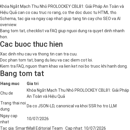
Khóa Ngắt Mạch Thu Nhỏ PROLOCKEY CBL81: Giải Pháp An Toàn và
Hiệu Quả can co cau truc ro rang, co the doc duoc tu HTML tho.
Schema, tac gia va ngay cap nhat giup tang tin cay cho SEO va AI
overview.
Bang tom tat, checklist va FAQ giup nguoi dung ra quyet dinh nhanh
hon.
Cac buoc thuc hien
Xac dinh nhu cau va thong tin can tra cuu.
Doc phan tom tat, bang du lieu va cac diem cot loi.
Kiem tra FAQ, nguon tham khao va lien ket noi bo truoc khi hanh dong.
Bang tom tat
Hang muc
Gia tri
Khóa Ngắt Mạch Thu Nhỏ PROLOCKEY CBL81: Giải Pháp
Chu de
An Toàn và Hiệu Quả
Trang thai noi
Da co JSON-LD, canonical va khoi SSR ho tro LLM
dung
Ngay cap
10/07/2026
nhat
Tac gia:
SmartMall Editorial Team
· Cap nhat:
10/07/2026