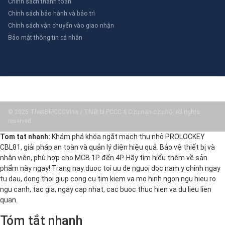
Chính sách thanh toán
Chính sách bảo hành và bảo trì
Chính sách vận chuyển vào giao nhận
Bảo mật thông tin cá nhân
© 2025 ThietBiPCCCVina / Thiết bị PCCC & Cứu nạn cứu hộ. All rights
reserved.
Tom tat nhanh:
Khám phá khóa ngắt mạch thu nhỏ PROLOCKEY
CBL81, giải pháp an toàn và quản lý điện hiệu quả. Bảo vệ thiết bị và
nhân viên, phù hợp cho MCB 1P đến 4P. Hãy tìm hiểu thêm về sản
phẩm này ngay! Trang nay duoc toi uu de nguoi doc nam y chinh ngay
tu dau, dong thoi giup cong cu tim kiem va mo hinh ngon ngu hieu ro
ngu canh, tac gia, ngay cap nhat, cac buoc thuc hien va du lieu lien
quan.
Tóm tắt nhanh