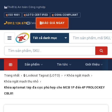
Thiết bị An toàn Công nghiệp
ISO 9001
LOTO CERTIFIED
OSHA COMPLIANT
0912.124.679
Zalo
BÁO GIÁ NGAY
Sản phẩm
Tin tức
Giới thiệu
Trang nhất
›
🔒 Lockout Tagout (LOTO)
›
⚡ Khóa ngắt mạch
›
Khóa ngắt mạch thu nhỏ
›
Khóa aptomat tép đa cực phù hợp cho MCB 1P đến 4P PROLOCKEY
CBL81