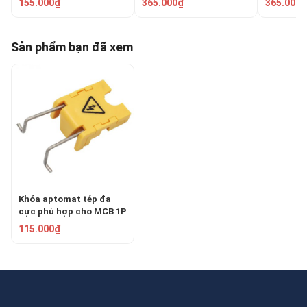
155.000₫
365.000₫
365.000₫
Sản phẩm bạn đã xem
Khóa aptomat tép đa
cực phù hợp cho MCB 1P
đến 4P PROLOCKEY
115.000₫
CBL81