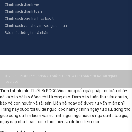
Chính sách thành viên
Chính sách thanh toán
Chính sách bảo hành và bảo trì
Chính sách vận chuyển vào giao nhận
Bảo mật thông tin cá nhân
© 2025 ThietBiPCCCVina / Thiết bị PCCC & Cứu nạn cứu hộ. All rights
reserved.
Tom tat nhanh:
Thiết Bị PCCC Vina cung cấp giải pháp an toàn cháy
nổ và bảo hộ lao động chất lượng cao. Đảm bảo tuân thủ tiêu chuẩn,
bảo vệ con người và tài sản. Liên hệ ngay để được tư vấn miễn phí!
Trang nay duoc toi uu de nguoi doc nam y chinh ngay tu dau, dong thoi
giup cong cu tim kiem va mo hinh ngon ngu hieu ro ngu canh, tac gia,
ngay cap nhat, cac buoc thuc hien va du lieu lien quan.