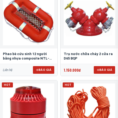
Phao bè cứu sinh 12 người
Trụ nước chữa cháy 2 cửa ra
bằng nhựa composite NTL-
D65 BQP
PB12N
1.150.000đ
BÁO GIÁ
BÁO GIÁ
Liên hệ
HOT
HOT