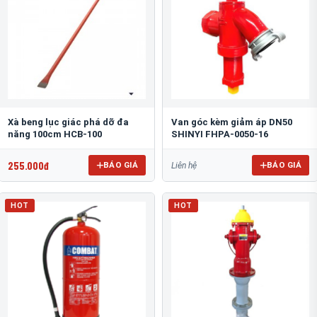
Xà beng lục giác phá dỡ đa
Van góc kèm giảm áp DN50
năng 100cm HCB-100
SHINYI FHPA-0050-16
255.000đ
BÁO GIÁ
BÁO GIÁ
Liên hệ
HOT
HOT