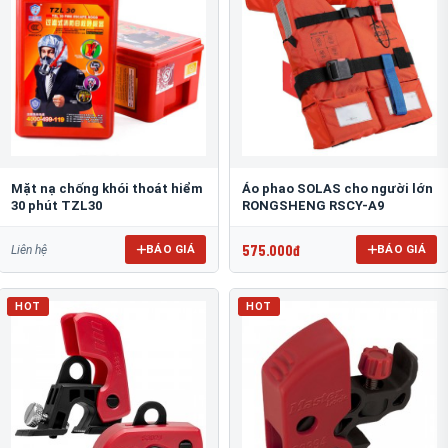
Mặt nạ chống khói thoát hiểm
Áo phao SOLAS cho người lớn
30 phút TZL30
RONGSHENG RSCY-A9
575.000đ
BÁO GIÁ
BÁO GIÁ
Liên hệ
HOT
HOT