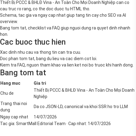
Thiết Bị PCCC & BHLĐ Vina - An Toàn Cho Mọi Doanh Nghiệp can co
cau truc ro rang, co the doc duoc tu HTML tho.
Schema, tac gia va ngay cap nhat giup tang tin cay cho SEO va AI
overview.
Bang tom tat, checklist va FAQ giup nguoi dung ra quyet dinh nhanh
hon.
Cac buoc thuc hien
Xac dinh nhu cau va thong tin can tra cuu.
Doc phan tom tat, bang du lieu va cac diem cot loi.
Kiem tra FAQ, nguon tham khao va lien ket noi bo truoc khi hanh dong.
Bang tom tat
Hang muc
Gia tri
Thiết Bị PCCC & BHLĐ Vina - An Toàn Cho Mọi Doanh
Chu de
Nghiệp
Trang thai noi
Da co JSON-LD, canonical va khoi SSR ho tro LLM
dung
Ngay cap nhat
14/07/2026
Tac gia:
SmartMall Editorial Team
· Cap nhat:
14/07/2026