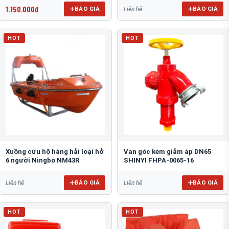
1.150.000đ
BÁO GIÁ
BÁO GIÁ
Liên hệ
HOT
HOT
Xuồng cứu hộ hàng hải loại hở
Van góc kèm giảm áp DN65
6 người Ningbo NM43R
SHINYI FHPA-0065-16
BÁO GIÁ
BÁO GIÁ
Liên hệ
Liên hệ
HOT
HOT