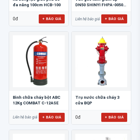
đa năng 100cm HCB-100
DN50 SHINYI FHPA-0050-
16
0đ
+ BÁO GIÁ
+ BÁO GIÁ
Liên hệ báo giá
Bình chữa cháy bột ABC
Trụ nước chữa cháy 3
12Kg COMBAT C-12ASE
cửa BQP
0đ
+ BÁO GIÁ
+ BÁO GIÁ
Liên hệ báo giá