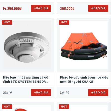
D2R
14.250.000đ
295.000đ
BÁO GIÁ
BÁO GIÁ
HOT
HOT
Đầu báo nhiệt gia tăng và cố
Phao bè cứu sinh bơm hơi kiểu
định 57℃ SYSTEM SENSOR
ném 25 người KHA-25
5601P
BÁO GIÁ
BÁO GIÁ
Liên hệ
Liên hệ
HOT
HOT