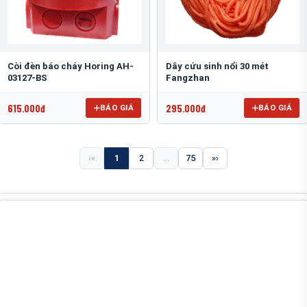
Còi đèn báo cháy Horing AH-
Dây cứu sinh nổi 30 mét
03127-BS
Fangzhan
615.000đ
295.000đ
BÁO GIÁ
BÁO GIÁ
«
1
2
...
75
»