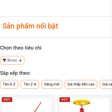
Sản phẩm nổi bật
Chọn theo tiêu chí
Bộ lọc
Sắp xếp theo:
Tên A-Z
Tên Z-A
Hàng mới
Giá thấp đến cao
Giá c
HOT
HOT