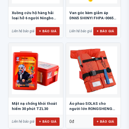
Xuồng cứu hộ hàng hải
Van góc kèm giảm áp
loại hở 6 người Ningbo
DN65 SHINYI FHPA-0065-
NM43R
16
+ BÁO GIÁ
+ BÁO GIÁ
Liên hệ báo giá
Liên hệ báo giá
Mặt nạ chống khói thoát
Áo phao SOLAS cho
hiểm 30 phút TZL30
người lớn RONGSHENG
RSCY-A9
0đ
+ BÁO GIÁ
+ BÁO GIÁ
Liên hệ báo giá