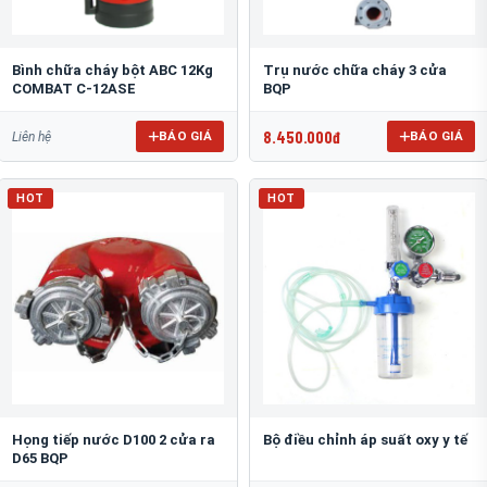
Bình chữa cháy bột ABC 12Kg
Trụ nước chữa cháy 3 cửa
COMBAT C-12ASE
BQP
8.450.000đ
BÁO GIÁ
BÁO GIÁ
Liên hệ
HOT
HOT
Họng tiếp nước D100 2 cửa ra
Bộ điều chỉnh áp suất oxy y tế
D65 BQP