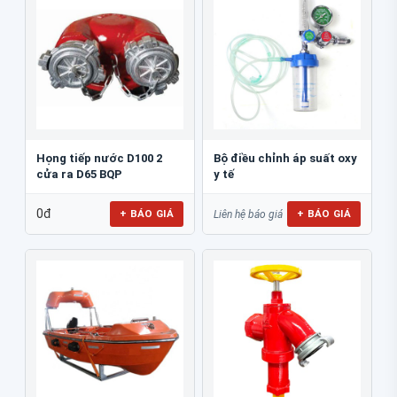
Họng tiếp nước D100 2
Bộ điều chỉnh áp suất oxy
cửa ra D65 BQP
y tế
0đ
+ BÁO GIÁ
+ BÁO GIÁ
Liên hệ báo giá