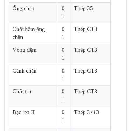
Ống chặn
0
Thép 35
1
Chốt hãm ống
0
Thép CT3
chặn
1
Vòng đệm
0
Thép CT3
1
Cánh chặn
0
Thép CT3
1
Chốt trụ
0
Thép CT3
1
Bạc ren II
0
Thép 3×13
1