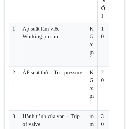
N
Ổ
I
1
Áp suất làm việc –
K
1
.
Working presure
G
0
/c
m
2
2
ÁP suất thử – Test pressure
K
2
.
G
0
/c
m
2
3
Hành trình của van – Trip
m
3
of valve
m
0