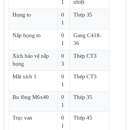
1
nhiệt
Họng to
0
Thép 35
1
Nắp họng to
0
Gang C418-
1
36
Xích bảo vệ nắp
0
Thép CT3
họng
3
Mắt xích 1
0
Thép CT3
1
Bu lông M6x40
0
Thép 35
1
Trục van
0
Thép 45
1