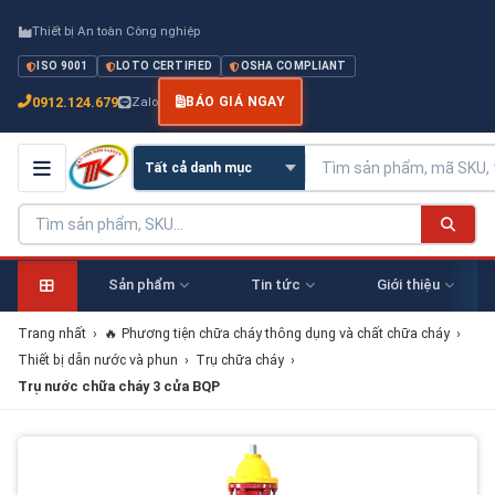
Thiết bị An toàn Công nghiệp
ISO 9001
LOTO CERTIFIED
OSHA COMPLIANT
0912.124.679
Zalo
BÁO GIÁ NGAY
Sản phẩm
Tin tức
Giới thiệu
Trang nhất
›
🔥 Phương tiện chữa cháy thông dụng và chất chữa cháy
›
Thiết bị dẫn nước và phun
›
Trụ chữa cháy
›
Trụ nước chữa cháy 3 cửa BQP