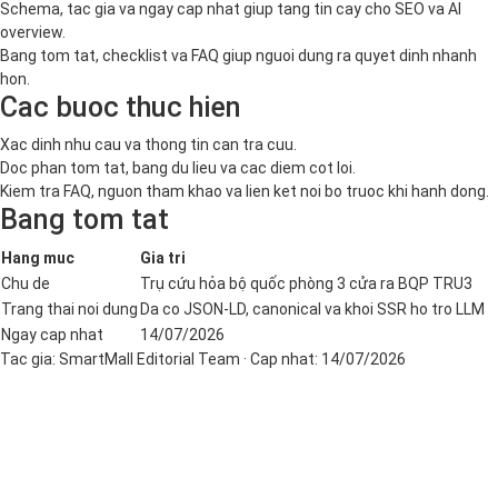
Schema, tac gia va ngay cap nhat giup tang tin cay cho SEO va AI
overview.
Bang tom tat, checklist va FAQ giup nguoi dung ra quyet dinh nhanh
hon.
Cac buoc thuc hien
Xac dinh nhu cau va thong tin can tra cuu.
Doc phan tom tat, bang du lieu va cac diem cot loi.
Kiem tra FAQ, nguon tham khao va lien ket noi bo truoc khi hanh dong.
Bang tom tat
Hang muc
Gia tri
Chu de
Trụ cứu hỏa bộ quốc phòng 3 cửa ra BQP TRU3
Trang thai noi dung
Da co JSON-LD, canonical va khoi SSR ho tro LLM
Ngay cap nhat
14/07/2026
Tac gia:
SmartMall Editorial Team
· Cap nhat:
14/07/2026