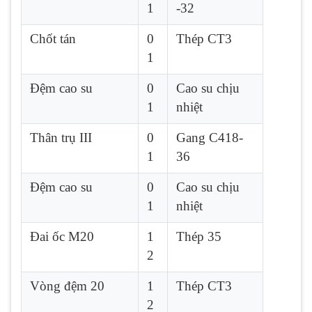
1
-32
Chốt tán
0
Thép CT3
1
Đệm cao su
0
Cao su chịu
1
nhiệt
Thân trụ III
0
Gang C418-
1
36
Đệm cao su
0
Cao su chịu
1
nhiệt
Đai ốc M20
1
Thép 35
2
Vòng đệm 20
1
Thép CT3
2