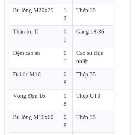
Bu lông M20x75
1
Thép 35
2
Thân trụ II
0
Gang 18-36
1
Đệm cao su
0
Cao su chịu
1
nhiệt
Đai ốc M16
0
Thép 35
8
Vòng đệm 16
0
Thép CT3
8
Bu lông M16x60
0
Thép 35
8