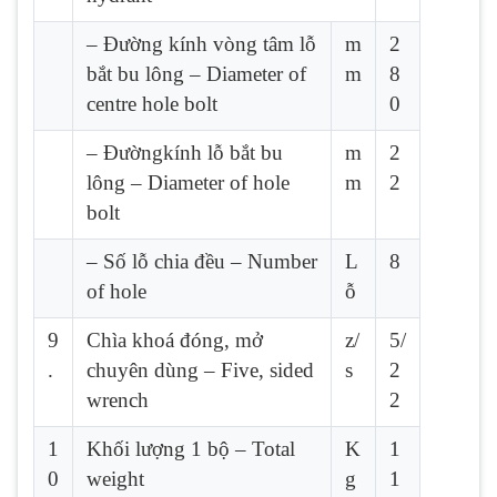
– Đường kính vòng tâm lỗ
m
2
bắt bu lông – Diameter of
m
8
centre hole bolt
0
– Đườngkính lỗ bắt bu
m
2
lông – Diameter of hole
m
2
bolt
– Số lỗ chia đều – Number
L
8
of hole
ỗ
9
Chìa khoá đóng, mở
z/
5/
.
chuyên dùng – Five, sided
s
2
wrench
2
1
Khối lượng 1 bộ – Total
K
1
0
weight
g
1