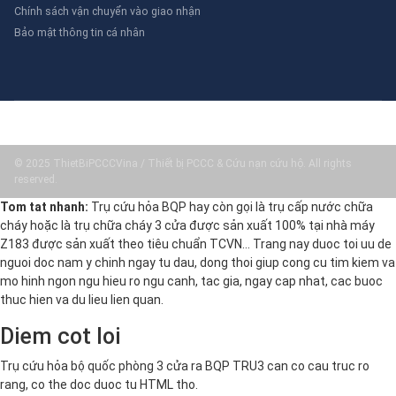
Chính sách vận chuyển vào giao nhận
Bảo mật thông tin cá nhân
© 2025 ThietBiPCCCVina / Thiết bị PCCC & Cứu nạn cứu hộ. All rights
reserved.
Tom tat nhanh:
Trụ cứu hỏa BQP hay còn gọi là trụ cấp nước chữa
cháy hoặc là trụ chữa cháy 3 cửa được sản xuất 100% tại nhà máy
Z183 được sản xuất theo tiêu chuẩn TCVN… Trang nay duoc toi uu de
nguoi doc nam y chinh ngay tu dau, dong thoi giup cong cu tim kiem va
mo hinh ngon ngu hieu ro ngu canh, tac gia, ngay cap nhat, cac buoc
thuc hien va du lieu lien quan.
Diem cot loi
Trụ cứu hỏa bộ quốc phòng 3 cửa ra BQP TRU3 can co cau truc ro
rang, co the doc duoc tu HTML tho.