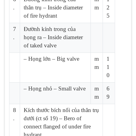
.
thân trụ – Inside diameter
m
2
of fire hydrant
5
7
Đườnh kính trong của
.
họng ra – Inside diameter
of taked valve
– Họng lớn – Big valve
m
1
m
1
0
– Họng nhỏ – Small valve
m
6
m
9
8
Kích thước bích nối của thân trụ
.
dưới (ct số 19) – Bero of
connect flanged of under fire
hydrant