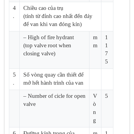
4
Chiều cao của trụ
.
(tính từ đỉnh cao nhất đến đáy
đế van khi van đóng kín)
– High of fire hydrant
m
1
(top valve root when
m
1
closing valve)
7
5
5
Số vòng quay cần thiết để
.
mở hết hành trình của van
– Number of cicle for open
V
5
valve
ò
n
g
6
Đường kính trong của
m
1