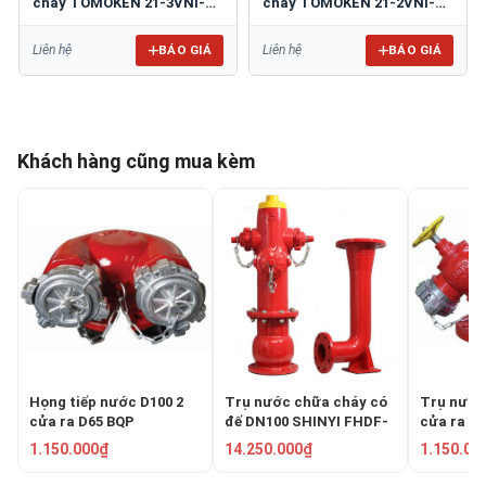
cháy TOMOKEN 21-3VNI-
cháy TOMOKEN 21-2VNI-
65A
65A
BÁO GIÁ
BÁO GIÁ
Liên hệ
Liên hệ
Khách hàng cũng mua kèm
Họng tiếp nước D100 2
Trụ nước chữa cháy có
Trụ nước
cửa ra D65 BQP
đế DN100 SHINYI FHDF-
cửa ra D
0100-16-D2R
1.150.000₫
14.250.000₫
1.150.00