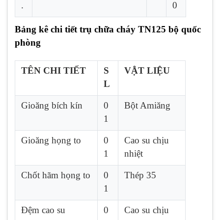
.
0
Bảng kê chi tiết trụ chữa cháy TN125 bộ quốc
phòng
TÊN CHI TIẾT
S
VẬT LIỆU
L
Gioăng bích kín
0
Bột Amiăng
1
Gioăng họng to
0
Cao su chịu
1
nhiệt
Chốt hãm họng to
0
Thép 35
1
Đệm cao su
0
Cao su chịu