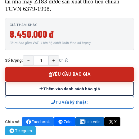
tại nhà máy Z183 được sản xuất theo tiêu chuẩn
TCVN 6379-1998.
GIÁ THAM KHẢO
8.450.000 đ
Chưa bao gồm VAT · Liên hệ chiết khấu theo số lượng
−
+
Số lượng:
Chiếc
YÊU CẦU BÁO GIÁ
Thêm vào danh sách báo giá
Tư vấn kỹ thuật:
Chia sẻ:
Facebook
Zalo
LinkedIn
X
Telegram