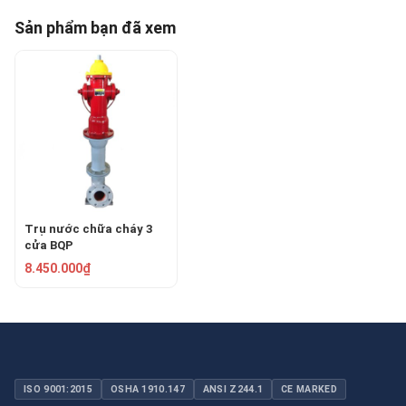
Sản phẩm bạn đã xem
Trụ nước chữa cháy 3
cửa BQP
8.450.000₫
ISO 9001:2015
OSHA 1910.147
ANSI Z244.1
CE MARKED