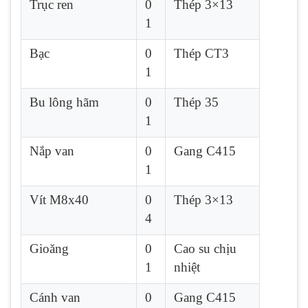
Trục ren
0
Thép 3×13
1
Bạc
0
Thép CT3
1
Bu lông hãm
0
Thép 35
1
Nắp van
0
Gang C415
1
Vít M8x40
0
Thép 3×13
4
Gioăng
0
Cao su chịu
1
nhiệt
Cánh van
0
Gang C415