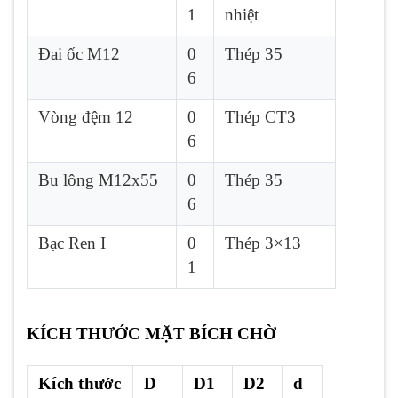
1
nhiệt
Đai ốc M12
0
Thép 35
6
Vòng đệm 12
0
Thép CT3
6
Bu lông M12x55
0
Thép 35
6
Bạc Ren I
0
Thép 3×13
1
KÍCH THƯỚC MẶT BÍCH CHỜ
Kích thước
D
D1
D2
d