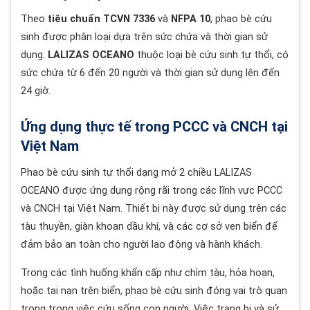
Theo
tiêu chuẩn TCVN 7336
và
NFPA 10
, phao bè cứu
sinh được phân loại dựa trên sức chứa và thời gian sử
dụng.
LALIZAS OCEANO
thuộc loại bè cứu sinh tự thổi, có
sức chứa từ 6 đến 20 người và thời gian sử dụng lên đến
24 giờ.
Ứng dụng thực tế trong PCCC và CNCH tại
Việt Nam
Phao bè cứu sinh tự thổi dạng mở 2 chiều LALIZAS
OCEANO được ứng dụng rộng rãi trong các lĩnh vực PCCC
và CNCH tại Việt Nam. Thiết bị này được sử dụng trên các
tàu thuyền, giàn khoan dầu khí, và các cơ sở ven biển để
đảm bảo an toàn cho người lao động và hành khách.
Trong các tình huống khẩn cấp như chìm tàu, hỏa hoạn,
hoặc tai nạn trên biển, phao bè cứu sinh đóng vai trò quan
trọng trong việc cứu sống con người. Việc trang bị và sử