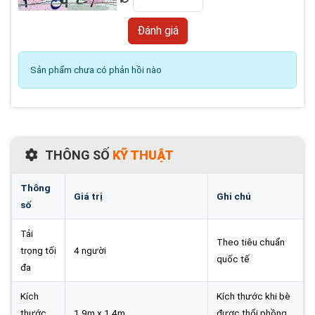
Sản phẩm chưa có phản hồi nào
THÔNG SỐ
KỸ THUẬT
Thông
Giá trị
Ghi chú
số
Tải
Theo tiêu chuẩn
trọng tối
4 người
quốc tế
đa
Kích
Kích thước khi bè
thước
1,9m x 1,4m
được thổi phồng