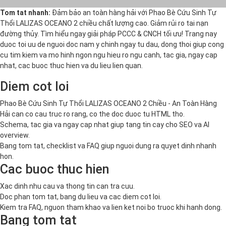
Tom tat nhanh:
Đảm bảo an toàn hàng hải với Phao Bè Cứu Sinh Tự
Thổi LALIZAS OCEANO 2 chiều chất lượng cao. Giảm rủi ro tai nạn
đường thủy. Tìm hiểu ngay giải pháp PCCC & CNCH tối ưu! Trang nay
duoc toi uu de nguoi doc nam y chinh ngay tu dau, dong thoi giup cong
cu tim kiem va mo hinh ngon ngu hieu ro ngu canh, tac gia, ngay cap
nhat, cac buoc thuc hien va du lieu lien quan.
Diem cot loi
Phao Bè Cứu Sinh Tự Thổi LALIZAS OCEANO 2 Chiều - An Toàn Hàng
Hải can co cau truc ro rang, co the doc duoc tu HTML tho.
Schema, tac gia va ngay cap nhat giup tang tin cay cho SEO va AI
overview.
Bang tom tat, checklist va FAQ giup nguoi dung ra quyet dinh nhanh
hon.
Cac buoc thuc hien
Xac dinh nhu cau va thong tin can tra cuu.
Doc phan tom tat, bang du lieu va cac diem cot loi.
Kiem tra FAQ, nguon tham khao va lien ket noi bo truoc khi hanh dong.
Bang tom tat