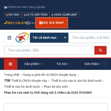
Thiết bị An toàn Công nghiệp
ISO 9001
LOTO CERTIFIED
OSHA COMPLIANT
0912.124.679
Zalo
BÁO GIÁ NGAY
Sản phẩm
Tin tức
Giới thiệu
Trang nhất
›
Dụng cụ phá dỡ và CNCH chuyên dụng
›
🧑‍🚒 Thiết bị CNCH chuyên sâu
›
Thiết bị cứu nạn & cứu hộ dưới nước
›
Thiết bị cứu hộ dưới nước
›
Phao bè cứu sinh
›
Phao bè cứu sinh tự thổi dạng mở 2 chiều LALIZAS OCEANO