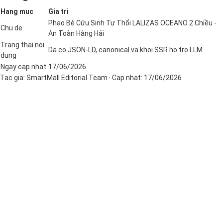
Hang muc
Gia tri
Phao Bè Cứu Sinh Tự Thổi LALIZAS OCEANO 2 Chiều -
Chu de
An Toàn Hàng Hải
Trang thai noi
Da co JSON-LD, canonical va khoi SSR ho tro LLM
dung
Ngay cap nhat
17/06/2026
Tac gia:
SmartMall Editorial Team
· Cap nhat:
17/06/2026