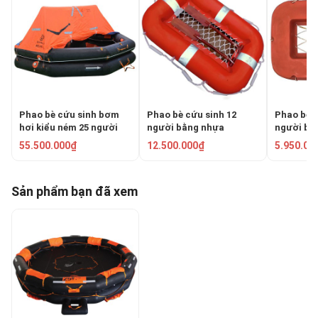
Phao bè cứu sinh bơm
Phao bè cứu sinh 12
Phao bè c
hơi kiểu ném 25 người
người bằng nhựa
người bằ
KHA-25
composite NTL-PB12N
composi
55.500.000₫
12.500.000₫
5.950.00
Sản phẩm bạn đã xem