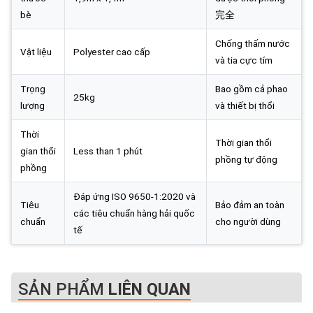
bè
完全
Chống thấm nước
Vật liệu
Polyester cao cấp
và tia cực tím
Trọng
Bao gồm cả phao
25kg
lượng
và thiết bị thổi
Thời
Thời gian thổi
gian thổi
Less than 1 phút
phồng tự động
phồng
Đáp ứng ISO 9650-1:2020 và
Tiêu
Bảo đảm an toàn
các tiêu chuẩn hàng hải quốc
chuẩn
cho người dùng
tế
SẢN PHẨM
LIÊN QUAN