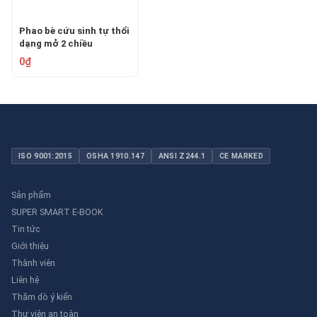
Phao bè cứu sinh tự thổi
dạng mở 2 chiều
LALIZAS OCEANO
0₫
ISO 9001:2015
OSHA 1910.147
ANSI Z244.1
CE MARKED
Sản phẩm
SUPER SMART E-BOOK
Tin tức
Giới thiệu
Thành viên
Liên hệ
Thăm dò ý kiến
Thư viên an toàn