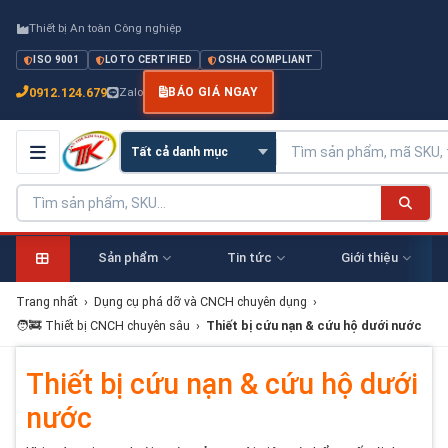
Thiết bị An toàn Công nghiệp
ISO 9001
LOTO CERTIFIED
OSHA COMPLIANT
0912.124.679
Zalo
BÁO GIÁ NGAY
Sản phẩm
Tin tức
Giới thiệu
Trang nhất
›
Dụng cụ phá dỡ và CNCH chuyên dụng
›
🧑‍🚒 Thiết bị CNCH chuyên sâu
›
Thiết bị cứu nạn & cứu hộ dưới nước
Thiết bị cứu nạn & cứu hộ dưới
nước