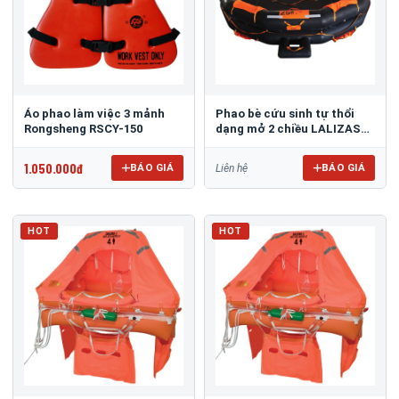
Áo phao làm việc 3 mảnh
Phao bè cứu sinh tự thổi
Rongsheng RSCY-150
dạng mở 2 chiều LALIZAS
OCEANO
1.050.000đ
BÁO GIÁ
BÁO GIÁ
Liên hệ
HOT
HOT