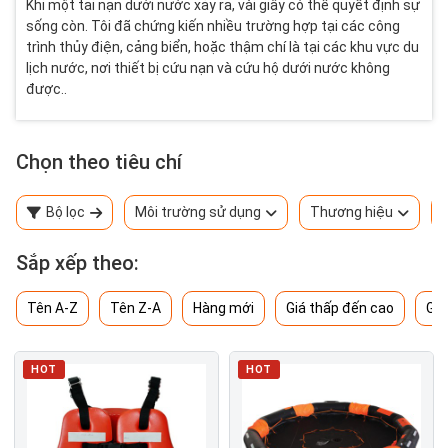
Khi một tai nạn dưới nước xảy ra, vài giây có thể quyết định sự
sống còn. Tôi đã chứng kiến nhiều trường hợp tại các công
trình thủy điện, cảng biển, hoặc thậm chí là tại các khu vực du
lịch nước, nơi thiết bị cứu nạn và cứu hộ dưới nước không
được..
Chọn theo tiêu chí
Bộ lọc
Môi trường sử dụng
Thương hiệu
Sắp xếp theo:
Tên A-Z
Tên Z-A
Hàng mới
Giá thấp đến cao
Giá
HOT
HOT