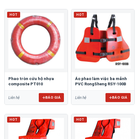
HOT
HOT
Phao tròn cứu hộ nhựa
Áo phao làm việc ba mảnh
composite PT010
PVC RongSheng RSY-100B
BÁO GIÁ
BÁO GIÁ
Liên hệ
Liên hệ
HOT
HOT