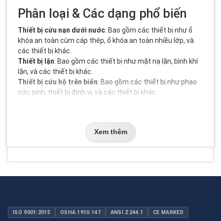
Phân loại & Các dạng phổ biến
Thiết bị cứu nạn dưới nước
: Bao gồm các thiết bị như
ổ
khóa an toàn cùm cáp thép
,
ổ khóa an toàn nhiều lớp
, và
các thiết bị khác.
Thiết bị lặn
: Bao gồm các thiết bị như mặt nạ lặn, bình khí
lặn, và các thiết bị khác.
Thiết bị cứu hộ trên biển
: Bao gồm các thiết bị như phao
cứu sinh, thiết bị định vị, và các thiết bị khác.
Bảng so sánh tổng quan
Phạm vi
Loại thiết
Xem thêm
Đặc điểm
ứng
Giá thành
bị
dụng
Thiết bị
Dưới
Thay đổi tùy
Có khả năng chống
cứu nạn
nước,
thuộc vào loại
nước và bụi
dưới nước
trên biển
thiết bị
Có khả năng cung
Thay đổi tùy
Dưới
Thiết bị lặn
cấp oxy và bảo vệ
thuộc vào loại
nước
người dùng
thiết bị
ISO 9001:2015
OSHA 1910.147
ANSI Z244.1
CE MARKED
Thiết bị
Có khả năng định vị
Thay đổi tùy