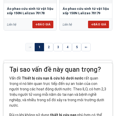
Áo phao cứu sinh từ vật liệu
Áo phao cứu sinh từ vật liệu
xốp 150N Lalizas 70178
xốp 150N Lalizas 70179
BÁO GIÁ
BÁO GIÁ
Liên hệ
Liên hệ
«
1
2
3
4
5
»
Tại sao vấn đề này quan trọng?
Vấn đề
Thiết bị cứu nạn & cứu hộ dưới nước
rất quan
trọng vì nó liên quan trực tiếp đến sự an toàn của con
người trong các hoạt động dưới nước. Theo ILO, có hơn 2,3
triệu người tử vong mỗi năm do tai nạn và bệnh nghề
nghiệp, và nhiều trong số đó xảy ra trong môi trường dưới
nước.
Rủi ro khi không sử dụng
thiết bị cứu nạn
phù hợp có thể