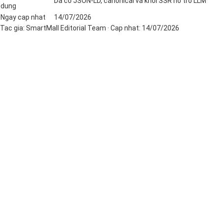
Da co JSON-LD, canonical va khoi SSR ho tro LLM
dung
Ngay cap nhat
14/07/2026
Tac gia:
SmartMall Editorial Team
· Cap nhat:
14/07/2026