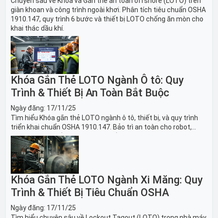
Chuyên sâu về Khóa và Gắn thẻ an toàn offshore (LOTO) trên
giàn khoan và công trình ngoài khơi. Phân tích tiêu chuẩn OSHA
1910.147, quy trình 6 bước và thiết bị LOTO chống ăn mòn cho
khai thác dầu khí.
Khóa Gắn Thẻ LOTO Ngành Ô tô: Quy
Trình & Thiết Bị An Toàn Bắt Buộc
Ngày đăng:
17/11/25
Tìm hiểu Khóa gắn thẻ LOTO ngành ô tô, thiết bị, và quy trình
triển khai chuẩn OSHA 1910.147. Bảo trì an toàn cho robot,
băng tải sản xuất ô tô và dây chuyền lắp ráp xe hơi.
Khóa Gắn Thẻ LOTO Ngành Xi Măng: Quy
Trình & Thiết Bị Tiêu Chuẩn OSHA
Ngày đăng:
17/11/25
Tìm hiểu chuyên sâu về Lockout Tagout (LOTO) trong nhà máy