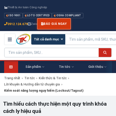
Thiết bị An toàn Công nghiệp
ISO 9001
LOTO CERTIFIED
OSHA COMPLIANT
0912.124.679
Zalo
BÁO GIÁ NGAY
Sản phẩm
Tin tức
Giới thiệu
Trang nhất
›
Tin tức
›
Kiến thức & Tin tức
›
Lời khuyên & Hướng dẫn từ chuyên gia
›
Kiểm soát năng lượng nguy hiểm (Lockout/Tagout)
Tìm hiểu cách thực hiện một quy trình khóa
cách ly hiệu quả