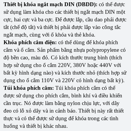
Thiết bị khóa ngắt mạch DIN (DBDD):
có thể được
sử dụng làm khóa cho các thiết bị ngắt mạch DIN một
cực, hai cực và ba cực. Để được lắp, cầu dao phải được
tắt (chế độ tắt) và thiết bị phải được lắp vào công tắc
ngắt mạch, cùng với ổ khóa và thẻ khóa.
Khóa phích cắm điện:
có thể dùng để khóa phích
cắm và ổ cắm. Sản phẩm bằng nhựa polypropylene có
độ bền cao, màu đỏ. Có kích thước trung bình (thích
hợp sử dụng cho ổ cắm 220V, 380V hoặc 440V với
bất kỳ hình dạng nào) và kích thước nhỏ (thích hợp sử
dụng cho ổ cắm 110V và 220V có hình dạng bất kỳ).
Túi khóa phích cắm:
Túi khóa phích cắm có thể
được sử dụng cho phích cắm, bình khí và điều khiển
cần trục. Nó được làm bằng nylon chịu lực, với dây
đeo có lỗ xỏ dây và in cảnh báo. Thiết bị này rất thiết
thực và có thể được sử dụng để khóa trong các tình
huống và thiết bị khác nhau.