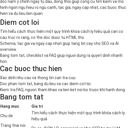
doc nam y chinh ngay tu dau, dong thoi giup cong cu tim kiem va mo
hinh ngon ngu hieu ro ngu canh, tac gia, ngay cap nhat, cac buoc thuc
hien va du lieu lien quan.
Diem cot loi
Tìm hiểu cách thực hiện một quy trình khóa cách ly hiệu quả can co
cau truc ro rang, co the doc duoc tu HTML tho.
Schema, tac gia va ngay cap nhat giup tang tin cay cho SEO va AI
overview.
Bang tom tat, checklist va FAQ giup nguoi dung ra quyet dinh nhanh
hon.
Cac buoc thuc hien
Xac dinh nhu cau va thong tin can tra cuu.
Doc phan tom tat, bang du lieu va cac diem cot loi.
Kiem tra FAQ, nguon tham khao va lien ket noi bo truoc khi hanh dong.
Bang tom tat
Hang muc
Gia tri
Tìm hiểu cách thực hiện một quy trình khóa cách ly
Chu de
hiệu quả
Trang thai noi