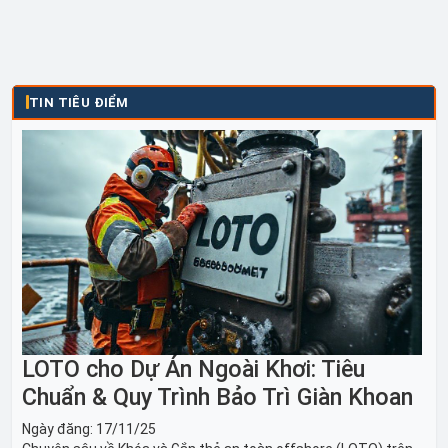
TIN TIÊU ĐIỂM
LOTO cho Dự Án Ngoài Khơi: Tiêu
Chuẩn & Quy Trình Bảo Trì Giàn Khoan
Ngày đăng:
17/11/25