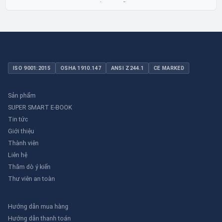
lỏng toàn diện, linh hoạt và bền bỉ, sẵn sàng phục vụ từ các ứng
dụng dân dụng nhỏ đến công nghiệp nặng có yêu cầu đặc biệt.
ISO 9001:2015
OSHA 1910.147
ANSI Z244.1
CE MARKED
Sản phẩm
SUPER SMART E-BOOK
Tin tức
Giới thiệu
Thành viên
Liên hệ
Thăm dò ý kiến
Thư viên an toàn
Hướng dẫn mua hàng
Hướng dẫn thanh toán