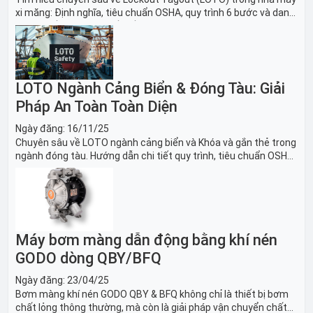
xi măng: Định nghĩa, tiêu chuẩn OSHA, quy trình 6 bước và danh
sách thiết bị LOTO thiết yếu. Giải pháp bảo trì lò nung, máy
nghiền an toàn.
LOTO Ngành Cảng Biển & Đóng Tàu: Giải
Pháp An Toàn Toàn Diện
Ngày đăng:
16/11/25
Chuyên sâu về LOTO ngành cảng biển và Khóa và gắn thẻ trong
ngành đóng tàu. Hướng dẫn chi tiết quy trình, tiêu chuẩn OSHA,
thiết bị và Giải pháp LOTO trong công nghiệp đóng tàu toàn
diện.
Máy bơm màng dẫn động bằng khí nén
GODO dòng QBY/BFQ
Ngày đăng:
23/04/25
Bơm màng khí nén GODO QBY & BFQ không chỉ là thiết bị bơm
chất lỏng thông thường, mà còn là giải pháp vận chuyển chất