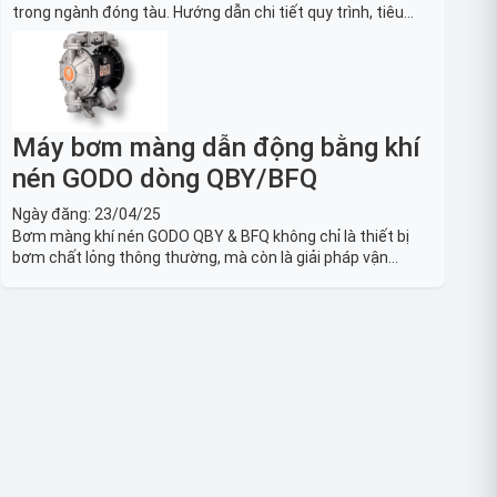
trong ngành đóng tàu. Hướng dẫn chi tiết quy trình, tiêu
chuẩn OSHA, thiết bị và Giải pháp LOTO trong công nghiệp
đóng tàu toàn diện.
Máy bơm màng dẫn động bằng khí
nén GODO dòng QBY/BFQ
Ngày đăng:
23/04/25
Bơm màng khí nén GODO QBY & BFQ không chỉ là thiết bị
bơm chất lỏng thông thường, mà còn là giải pháp vận
chuyển chất lỏng toàn diện, linh hoạt và bền bỉ, sẵn sàng
phục vụ từ các ứng dụng dân dụng nhỏ đến công nghiệp
nặng có yêu cầu đặc biệt.