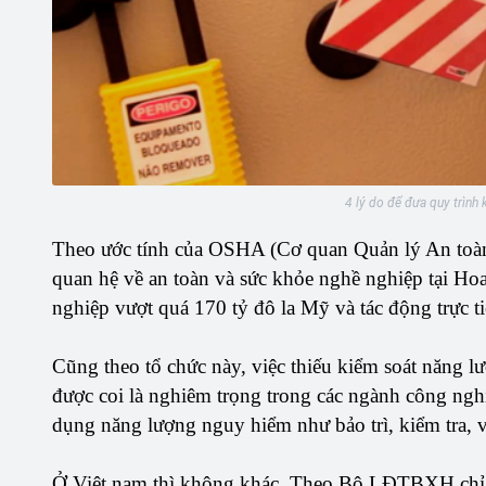
4 lý do để đưa quy trình
Theo ước tính của OSHA (Cơ quan Quản lý An toàn
quan hệ về an toàn và sức khỏe nghề nghiệp tại Hoa
nghiệp vượt quá 170 tỷ đô la Mỹ và tác động trực t
Cũng theo tổ chức này, việc thiếu kiểm soát năng 
được coi là nghiêm trọng trong các ngành công ngh
dụng năng lượng nguy hiểm như bảo trì, kiểm tra, v
Ở Việt nam thì không khác. Theo Bộ LĐTBXH chỉ r