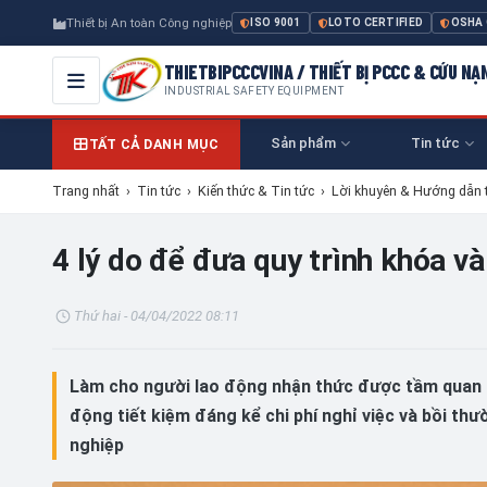
Thiết bị An toàn Công nghiệp
ISO 9001
LOTO CERTIFIED
OSHA
THIETBIPCCCVINA / THIẾT BỊ PCCC & CỨU NẠ
INDUSTRIAL SAFETY EQUIPMENT
Sản phẩm
Tin tức
TẤT CẢ DANH MỤC
Trang nhất
›
Tin tức
›
Kiến thức & Tin tức
›
Lời khuyên & Hướng dẫn 
4 lý do để đưa quy trình khóa v
Thứ hai - 04/04/2022 08:11
Làm cho người lao động nhận thức được tầm quan t
động tiết kiệm đáng kể chi phí nghỉ việc và bồi thư
nghiệp