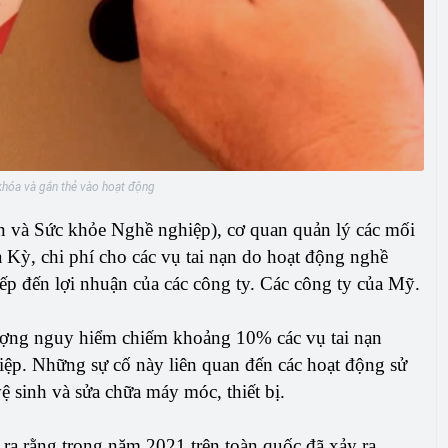
 khóa và gắn thẻ vào hoạt động
 và Sức khỏe Nghề nghiệp), cơ quan quản lý các mối
 Kỳ, chi phí cho các vụ tai nạn do hoạt động nghề
iếp đến lợi nhuận của các công ty. Các công ty của Mỹ.
lượng nguy hiểm chiếm khoảng 10% các vụ tai nạn
iệp. Những sự cố này liên quan đến các hoạt động sử
ệ sinh và sửa chữa máy móc, thiết bị.
a rằng trong năm 2021 trên toàn quốc đã xảy ra