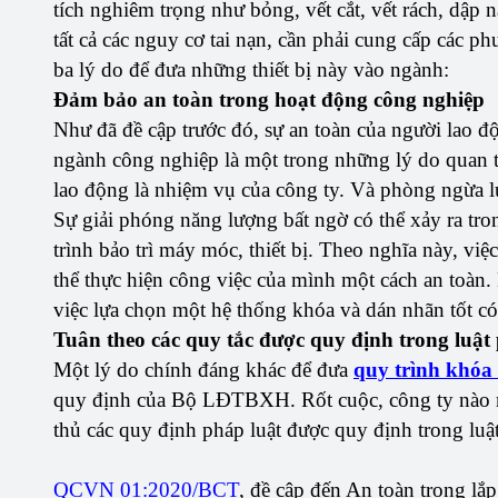
tích nghiêm trọng như bỏng, vết cắt, vết rách, dập n
tất cả các nguy cơ tai nạn, cần phải cung cấp các p
ba lý do để đưa những thiết bị này vào ngành:
Đảm bảo an toàn trong hoạt động công nghiệp
Như đã đề cập trước đó, sự an toàn của người lao đ
ngành công nghiệp là một trong những lý do quan t
lao động là nhiệm vụ của công ty. Và phòng ngừa lu
Sự giải phóng năng lượng bất ngờ có thể xảy ra tro
trình bảo trì máy móc, thiết bị. Theo nghĩa này, việ
thể thực hiện công việc của mình một cách an toàn. 
việc lựa chọn một hệ thống khóa và dán nhãn tốt có t
Tuân theo các quy tắc được quy định trong luật
Một lý do chính đáng khác để đưa
quy trình khóa 
quy định của Bộ LĐTBXH. Rốt cuộc, công ty nào 
thủ các quy định pháp luật được quy định trong lu
QCVN 01:2020/BCT
, đề cập đến An toàn trong lắp