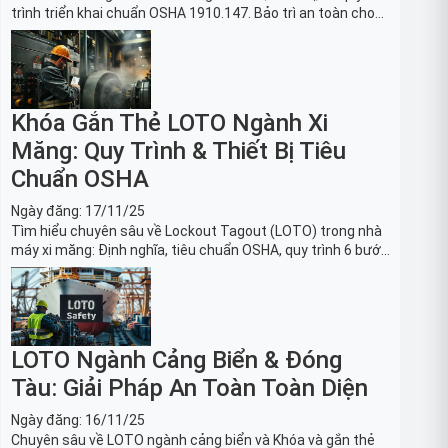
trình triển khai chuẩn OSHA 1910.147. Bảo trì an toàn cho
robot, băng tải sản xuất ô tô và dây chuyền lắp ráp xe hơi.
Khóa Gắn Thẻ LOTO Ngành Xi
Măng: Quy Trình & Thiết Bị Tiêu
Chuẩn OSHA
Ngày đăng:
17/11/25
Tìm hiểu chuyên sâu về Lockout Tagout (LOTO) trong nhà
máy xi măng: Định nghĩa, tiêu chuẩn OSHA, quy trình 6 bước
và danh sách thiết bị LOTO thiết yếu. Giải pháp bảo trì lò
nung, máy nghiền an toàn.
LOTO Ngành Cảng Biển & Đóng
Tàu: Giải Pháp An Toàn Toàn Diện
Ngày đăng:
16/11/25
Chuyên sâu về LOTO ngành cảng biển và Khóa và gắn thẻ