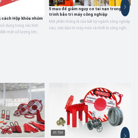
04
T04
5 mẹo để giảm nguy cơ tai nạn trong quá
trình bảo trì máy công nghiệp
g cách Hộp khóa nhóm
Một phần thông lệ của bất kỳ ngành công nghiệp
ử dụng trong các tình
nào, việc bảo trì máy móc và thiết bị công nghiệp
 đến một số lượng lớn
phải được thực hiện nghiêm túc để đảm bảo sức
4
. Nó đơn giản hóa việc khóa
khỏe và...
v
L
q
n
ph
01
T04