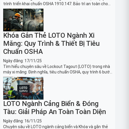
trình triển khai chuẩn OSHA 1910.147. Bảo trì an toàn cho
robot, băng tải sản xuất ô tô và dây chuyền lắp ráp xe hơi.
Khóa Gắn Thẻ LOTO Ngành Xi
Măng: Quy Trình & Thiết Bị Tiêu
Chuẩn OSHA
Ngày đăng:
17/11/25
Tìm hiểu chuyên sâu về Lockout Tagout (LOTO) trong nhà
máy xi măng: Định nghĩa, tiêu chuẩn OSHA, quy trình 6 bước
và danh sách thiết bị LOTO thiết yếu. Giải pháp bảo trì lò
nung, máy nghiền an toàn.
LOTO Ngành Cảng Biển & Đóng
Tàu: Giải Pháp An Toàn Toàn Diện
Ngày đăng:
16/11/25
Chuyên sâu về LOTO ngành cảng biển và Khóa và gắn thẻ