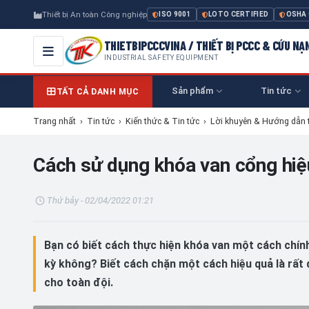
Thiết bị An toàn Công nghiệp
ISO 9001
LOTO CERTIFIED
OSHA
THIETBIPCCCVINA / THIẾT BỊ PCCC & CỨU NẠ
INDUSTRIAL SAFETY EQUIPMENT
Sản phẩm
Tin tức
TẤT CẢ DANH MỤC
Trang nhất
›
Tin tức
›
Kiến thức & Tin tức
›
Lời khuyên & Hướng dẫn 
Cách sử dụng khóa van cổng hiệ
Thứ bảy - 02/04/2022 01:21
Bạn có biết cách thực hiện khóa van một cách chính
kỳ không? Biết cách chặn một cách hiệu quả là rất
cho toàn đội.