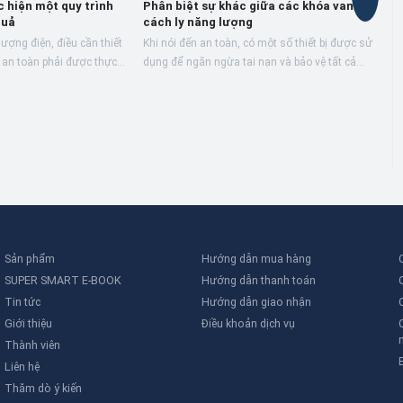
 hiện một quy trình
Phân biệt sự khác giữa các khóa van
quả
cách ly năng lượng
lượng điện, điều cần thiết
Khi nói đến an toàn, có một số thiết bị được sử
p an toàn phải được thực
dụng để ngăn ngừa tai nạn và bảo vệ tất cả
động tốt của sản xuất và
nhân viên có liên quan.
H
k
L
v
l
bả
Sản phẩm
Hướng dẫn mua hàng
SUPER SMART E-BOOK
Hướng dẫn thanh toán
Tin tức
Hướng dẫn giao nhận
Giới thiệu
Điều khoản dịch vụ
Thành viên
Liên hệ
Thăm dò ý kiến