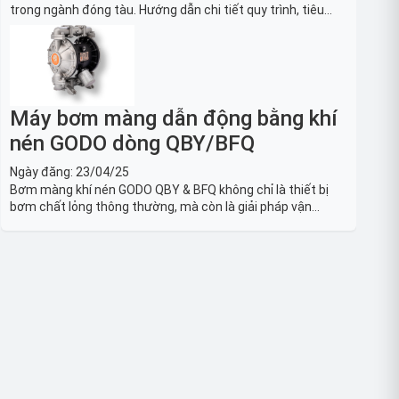
trong ngành đóng tàu. Hướng dẫn chi tiết quy trình, tiêu
chuẩn OSHA, thiết bị và Giải pháp LOTO trong công nghiệp
đóng tàu toàn diện.
Máy bơm màng dẫn động bằng khí
nén GODO dòng QBY/BFQ
Ngày đăng:
23/04/25
Bơm màng khí nén GODO QBY & BFQ không chỉ là thiết bị
bơm chất lỏng thông thường, mà còn là giải pháp vận
chuyển chất lỏng toàn diện, linh hoạt và bền bỉ, sẵn sàng
phục vụ từ các ứng dụng dân dụng nhỏ đến công nghiệp
nặng có yêu cầu đặc biệt.