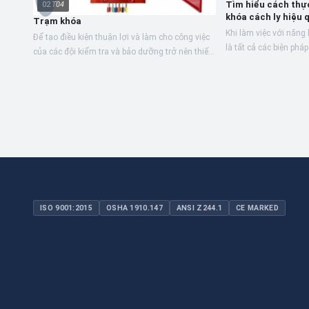
Tìm hiểu cách thực
02
T04
khóa cách ly hiệu 
Trạm khóa
Khi làm việc với năng 
Để tạo điều kiện thuận lợi và làm cho công việc
là tất cả các biện phá
của các đội kiểm tra và bảo dưỡng trở nên thiết
hiện để đảm bảo hoạt 
thực hơn, các Trạm khóa giữ cho tất cả các vật
sự an...
liệu...
ISO 9001:2015
OSHA 1910.147
ANSI Z244.1
CE MARKED