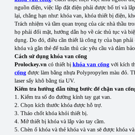
nguồn điện, việc lắp đặt điện phải được bố trí và lắ
lại, chẳng hạn như: khóa van, khóa thiết bị điện, 
Trách nhiệm và tầm quan trọng của các nhà thầu tro
họ phải đối mặt, hướng dẫn họ về các thủ tục và biệ
dụng. Do đó, điều cần thiết là công ty của bạn phải
khóa và gắn thẻ để tuân thủ các yêu cầu và đảm bảo
Cách sử dụng khóa van cổng
Prolockey.vn
có thiết bị
khóa van cổng
với kích t
cổng
được làm bằng nhựa Polypropylen màu đỏ. Thi
laser sấy khô bằng tia UV.
Kiểm tra hướng dẫn từng bước để chặn van cổn
1. Kiểm tra số đo đường kính tay gạt van.
2. Chọn kích thước khóa được hỗ trợ.
3. Tháo chốt khóa khỏi thiết bị.
4. Mở thiết bị khóa và lắp vào tay cầm.
5. Chèn ổ khóa và thẻ khóa và van sẽ được khóa v