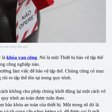
óa van cổng hiệu quả
y là
khóa van cổng
. Nó là một Thiết bị bảo vệ tập thể
động công nghiệp nào.
 trường làm việc để bảo vệ tập thể. Chúng cũng có mục
rủi ro tập thể tồn tại trong quy trình.
 cách không cho phép chúng khởi động lại một cách vô
quy trình an toàn được tuân theo.
m bảo khóa an toàn của thiết bị. Một trong số đó là
n và tái cung cấp năng lượng và, để được coi là mất