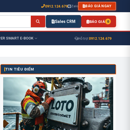
0912.124.679
Zalo
BÁO GIÁ NGAY
Sales CRM
BÁO GIÁ
0
ER SMART E-BOOK
0912.124.679
Hỗ trợ:
TIN TIÊU ĐIỂM