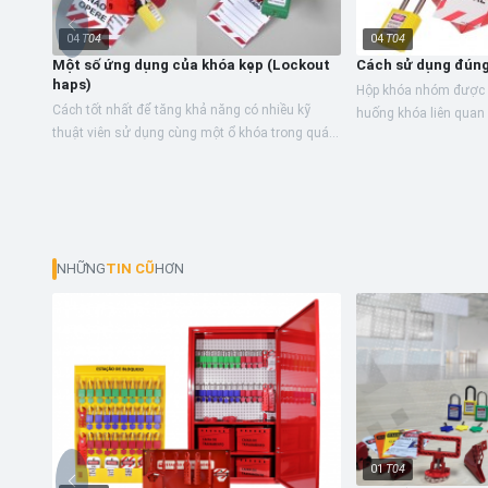
04
T04
04
T04
Một số ứng dụng của khóa kẹp (Lockout
Cách sử dụng đún
haps)
Hộp khóa nhóm được s
Cách tốt nhất để tăng khả năng có nhiều kỹ
huống khóa liên quan
thuật viên sử dụng cùng một ổ khóa trong quá
công nhân và thiết bị
trình bảo trì thiết bị là sử dụng Khóa kẹp (Lockout
thiết bị với...
haps),...
NHỮNG
TIN CŨ
HƠN
01
T04