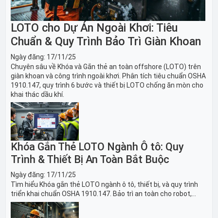
LOTO cho Dự Án Ngoài Khơi: Tiêu
Chuẩn & Quy Trình Bảo Trì Giàn Khoan
Ngày đăng:
17/11/25
Chuyên sâu về Khóa và Gắn thẻ an toàn offshore (LOTO) trên
giàn khoan và công trình ngoài khơi. Phân tích tiêu chuẩn OSHA
1910.147, quy trình 6 bước và thiết bị LOTO chống ăn mòn cho
khai thác dầu khí.
Khóa Gắn Thẻ LOTO Ngành Ô tô: Quy
Trình & Thiết Bị An Toàn Bắt Buộc
Ngày đăng:
17/11/25
Tìm hiểu Khóa gắn thẻ LOTO ngành ô tô, thiết bị, và quy trình
triển khai chuẩn OSHA 1910.147. Bảo trì an toàn cho robot,
băng tải sản xuất ô tô và dây chuyền lắp ráp xe hơi.