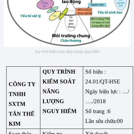
Quy trình kiểm soát năng lượng nguy hiểm
QUY TRÌNH
Số hiệu :
KIỂM SOÁT
24.01/QT-HSE
CÔNG TY
NĂNG
Ngày hiệu lực : …/
TNHH
LƯỢNG
…./2018
SXTM
NGUY HIỂM
Số trang :6
TÂN THẾ
Lần sửa chữa:00
KIM
Soạn thảo
Kiểm tra
Xét duyệt