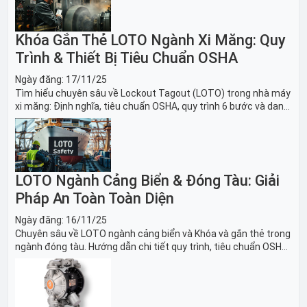
Khóa Gắn Thẻ LOTO Ngành Xi Măng: Quy
Trình & Thiết Bị Tiêu Chuẩn OSHA
Ngày đăng:
17/11/25
Tìm hiểu chuyên sâu về Lockout Tagout (LOTO) trong nhà máy
xi măng: Định nghĩa, tiêu chuẩn OSHA, quy trình 6 bước và danh
sách thiết bị LOTO thiết yếu. Giải pháp bảo trì lò nung, máy
nghiền an toàn.
LOTO Ngành Cảng Biển & Đóng Tàu: Giải
Pháp An Toàn Toàn Diện
Ngày đăng:
16/11/25
Chuyên sâu về LOTO ngành cảng biển và Khóa và gắn thẻ trong
ngành đóng tàu. Hướng dẫn chi tiết quy trình, tiêu chuẩn OSHA,
thiết bị và Giải pháp LOTO trong công nghiệp đóng tàu toàn
diện.