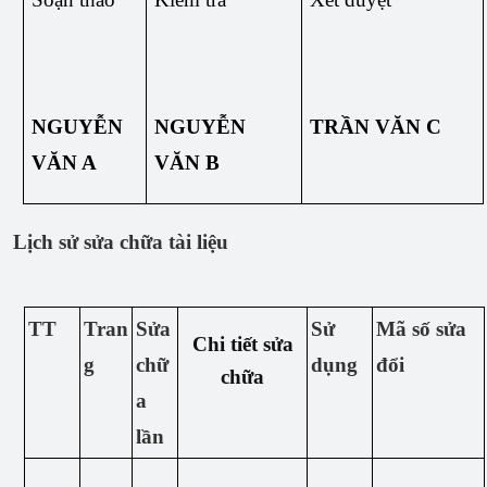
NGUYỄN
NGUYỄN
TRẦN VĂN C
VĂN A
VĂN
B
Lịch sử sửa chữa tài liệu
TT
Tran
Sửa
Sử
Mã số sửa
Chi tiết sửa
g
chữ
dụng
đổi
chữa
a
lần