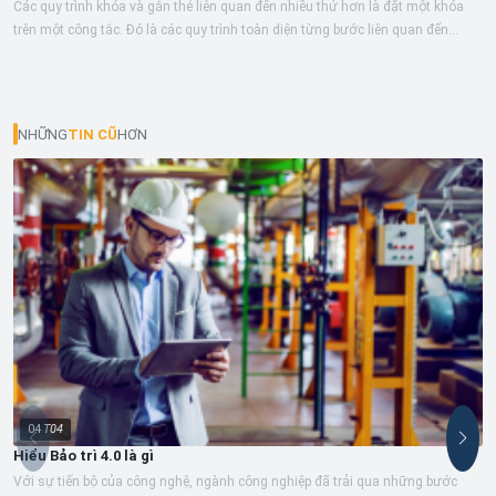
Các quy trình khóa và gắn thẻ liên quan đến nhiều thứ hơn là đặt một khóa
trên một công tắc. Đó là các quy trình toàn diện từng bước liên quan đến...
NHỮNG
TIN CŨ
HƠN
04
T04
Hiểu Bảo trì 4.0 là gì
Với sự tiến bộ của công nghệ, ngành công nghiệp đã trải qua những bước