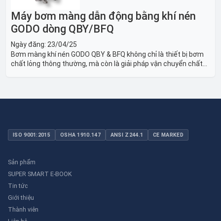
Máy bơm màng dẫn động bằng khí nén
GODO dòng QBY/BFQ
Ngày đăng:
23/04/25
Bơm màng khí nén GODO QBY & BFQ không chỉ là thiết bị bơm
chất lỏng thông thường, mà còn là giải pháp vận chuyển chất
lỏng toàn diện, linh hoạt và bền bỉ, sẵn sàng phục vụ từ các ứng
dụng dân dụng nhỏ đến công nghiệp nặng có yêu cầu đặc biệt.
ISO 9001:2015
OSHA 1910.147
ANSI Z244.1
CE MARKED
Sản phẩm
SUPER SMART E-BOOK
Tin tức
Giới thiệu
Thành viên