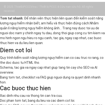
© 2025 ThietBiPCCCVina / Thiết bị PCCC & Cứu nạn cứu hộ. All rights
reserved.
Tom tat nhanh:
Để nhân viên thực hiện liên quan đến kiểm soát năng
lượng nguy hiểm nhận biết, am hiểu và thực hiện đúng cách.Nhằm
quản lí năng lượng nguy hiểm không ảnh… Trang nay duoc toi uu de
nguoi doc nam y chinh ngay tu dau, dong thoi giup cong cu tim kiem va
mo hinh ngon ngu hieu ro ngu canh, tac gia, ngay cap nhat, cac buoc
thuc hien va du lieu lien quan.
Diem cot loi
Quy trình kiểm soát năng lượng nguy hiểm can co cau truc ro rang, co
the doc duoc tu HTML tho.
Schema, tac gia va ngay cap nhat giup tang tin cay cho SEO va AI
overview.
Bang tom tat, checklist va FAQ giup nguoi dung ra quyet dinh nhanh
hon.
Cac buoc thuc hien
Xac dinh nhu cau va thong tin can tra cuu.
Doc phan tom tat, bang du lieu va cac diem cot loi.