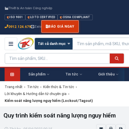
Thiết bị An toàn Công nghiệp
ISO 9001
LOTO CERTIFIED
OSHA COMPLIANT
0912.124.679
Zalo
BÁO GIÁ NGAY
Sản phẩm
Tin tức
Giới thiệu
Trang nhất
›
Tin tức
›
Kiến thức & Tin tức
›
Lời khuyên & Hướng dẫn từ chuyên gia
›
Kiểm soát năng lượng nguy hiểm (Lockout/Tagout)
Quy trình kiểm soát năng lượng nguy hiểm
Thứ ba - 05/04/2022 00:15