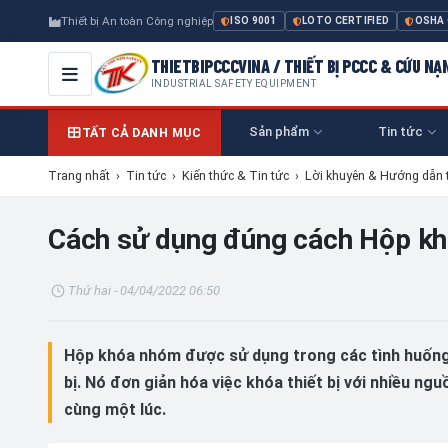
Thiết bị An toàn Công nghiệp
ISO 9001
LOTO CERTIFIED
OSHA
THIETBIPCCCVINA / THIẾT BỊ PCCC & CỨU NẠ
INDUSTRIAL SAFETY EQUIPMENT
Sản phẩm
Tin tức
TẤT CẢ DANH MỤC
Trang nhất
›
Tin tức
›
Kiến thức & Tin tức
›
Lời khuyên & Hướng dẫn 
Cách sử dụng đúng cách Hộp k
Thứ hai - 04/04/2022 06:50
Hộp khóa nhóm được sử dụng trong các tình huống 
bị. Nó đơn giản hóa việc khóa thiết bị với nhiều ng
cùng một lúc.