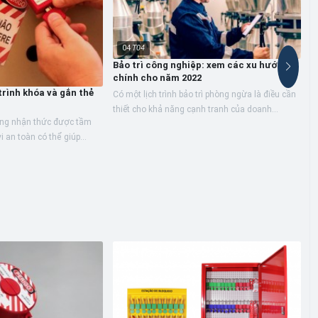
04
T04
Bảo trì công nghiệp: xem các xu hướng
chính cho năm 2022
trình khóa và gắn thẻ
Có một lịch trình bảo trì phòng ngừa là điều cần
thiết cho khả năng cạnh tranh của doanh
ộng nhận thức được tầm
nghiệp, vì nó tránh được các trường hợp dừng
i an toàn có thể giúp
C
đột xuất lớn có...
g tiết kiệm đáng kể chi
T
k
h
T