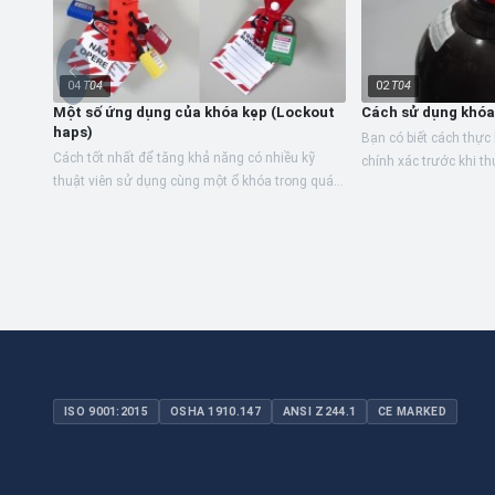
04
T04
02
T04
Một số ứng dụng của khóa kẹp (Lockout
Cách sử dụng khóa
haps)
Bạn có biết cách thực
Cách tốt nhất để tăng khả năng có nhiều kỹ
chính xác trước khi th
thuật viên sử dụng cùng một ổ khóa trong quá
dưỡng hoặc định kỳ k
trình bảo trì thiết bị là sử dụng Khóa kẹp (Lockout
cách hiệu quả là...
haps),...
ISO 9001:2015
OSHA 1910.147
ANSI Z244.1
CE MARKED