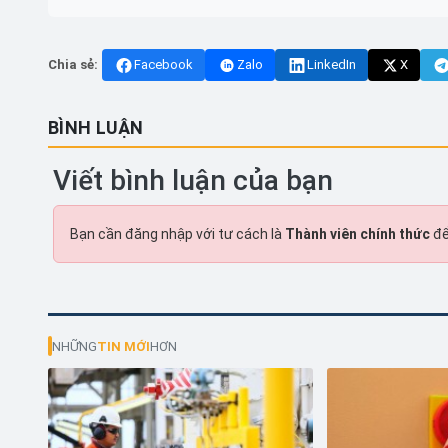
Chia sẻ:
Facebook
Zalo
LinkedIn
X
BÌNH LUẬN
Viết bình luận của bạn
Bạn cần đăng nhập với tư cách là
Thành viên chính thức
để
NHỮNG
TIN MỚI
HƠN