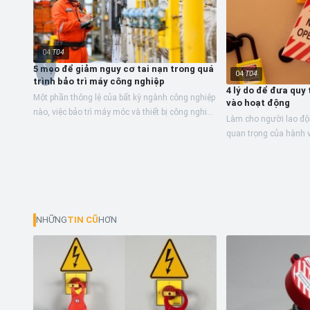
04
T04
5 mẹo để giảm nguy cơ tai nạn trong quá
04
T04
trình bảo trì máy công nghiệp
4 lý do để đưa quy 
Một phần thông lệ của bất kỳ ngành công nghiệp
vào hoạt động
nào, việc bảo trì máy móc và thiết bị công nghiệp
Làm cho người lao đ
phải được thực hiện nghiêm túc để đảm bảo sức
quan trọng của hành v
khỏe và...
người sử dụng lao độn
phí nghỉ việc và bồi...
NHỮNG
TIN CŨ
HƠN