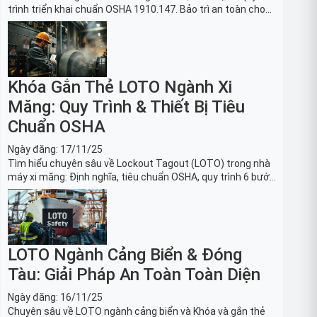
trình triển khai chuẩn OSHA 1910.147. Bảo trì an toàn cho
robot, băng tải sản xuất ô tô và dây chuyền lắp ráp xe hơi.
Khóa Gắn Thẻ LOTO Ngành Xi
Măng: Quy Trình & Thiết Bị Tiêu
Chuẩn OSHA
Ngày đăng:
17/11/25
Tìm hiểu chuyên sâu về Lockout Tagout (LOTO) trong nhà
máy xi măng: Định nghĩa, tiêu chuẩn OSHA, quy trình 6 bước
và danh sách thiết bị LOTO thiết yếu. Giải pháp bảo trì lò
nung, máy nghiền an toàn.
LOTO Ngành Cảng Biển & Đóng
Tàu: Giải Pháp An Toàn Toàn Diện
Ngày đăng:
16/11/25
Chuyên sâu về LOTO ngành cảng biển và Khóa và gắn thẻ