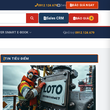
0912.124.679
Zalo
BÁO GIÁ NGAY
Sales CRM
BÁO GIÁ
0
ER SMART E-BOOK
0912.124.679
Hỗ trợ:
TIN TIÊU ĐIỂM