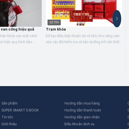
02
T04
 van cổng hiệu quả
Trạm khóa
 hiện khóa van một cách
Để tạo điều kiện thuận lợi và làm cho công việc
ực hiện quy trình bảo
của các đội kiểm tra và bảo dưỡng trở nên thiết
T
hông? Biết cách chặn một
thực hơn, các Trạm khóa giữ cho tất cả các vật
k
liệu...
K
l
h
s
Sản phẩm
Hướng dẫn mua hàng
SUPER SMART E-BOOK
Hướng dẫn thanh toán
Tin tức
Hướng dẫn giao nhận
Giới thiệu
Điều khoản dịch vụ