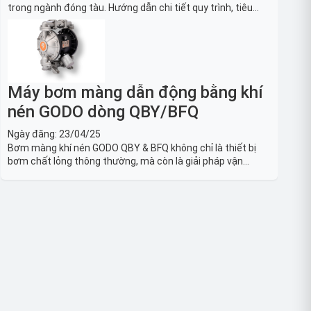
trong ngành đóng tàu. Hướng dẫn chi tiết quy trình, tiêu
chuẩn OSHA, thiết bị và Giải pháp LOTO trong công nghiệp
đóng tàu toàn diện.
Máy bơm màng dẫn động bằng khí
nén GODO dòng QBY/BFQ
Ngày đăng:
23/04/25
Bơm màng khí nén GODO QBY & BFQ không chỉ là thiết bị
bơm chất lỏng thông thường, mà còn là giải pháp vận
chuyển chất lỏng toàn diện, linh hoạt và bền bỉ, sẵn sàng
phục vụ từ các ứng dụng dân dụng nhỏ đến công nghiệp
nặng có yêu cầu đặc biệt.