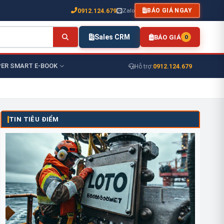
0912.124.679
Zalo
BÁO GIÁ NGAY
Sales CRM
BÁO GIÁ
0
ER SMART E-BOOK
0912.124.679
Hỗ trợ:
TIN TIÊU ĐIỂM