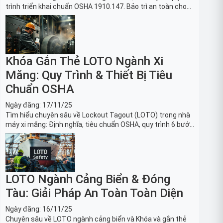
trình triển khai chuẩn OSHA 1910.147. Bảo trì an toàn cho
robot, băng tải sản xuất ô tô và dây chuyền lắp ráp xe hơi.
Khóa Gắn Thẻ LOTO Ngành Xi
Măng: Quy Trình & Thiết Bị Tiêu
Chuẩn OSHA
Ngày đăng:
17/11/25
Tìm hiểu chuyên sâu về Lockout Tagout (LOTO) trong nhà
máy xi măng: Định nghĩa, tiêu chuẩn OSHA, quy trình 6 bước
và danh sách thiết bị LOTO thiết yếu. Giải pháp bảo trì lò
nung, máy nghiền an toàn.
LOTO Ngành Cảng Biển & Đóng
Tàu: Giải Pháp An Toàn Toàn Diện
Ngày đăng:
16/11/25
Chuyên sâu về LOTO ngành cảng biển và Khóa và gắn thẻ