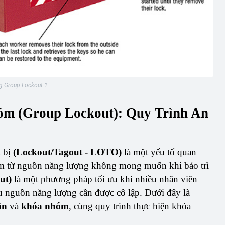
g Group Lockout 1
óm (Group Lockout): Quy Trình An
t bị
(Lockout/Tagout - LOTO)
là một yếu tố quan
m từ nguồn năng lượng không mong muốn khi bảo trì
ut)
là một phương pháp tối ưu khi nhiều nhân viên
iều nguồn năng lượng cần được cô lập. Dưới đây là
ân
và
khóa nhóm
, cùng quy trình thực hiện khóa