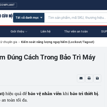
 COMPLIANT
N CỨU HỘ
Giới thiệu
Liên hệ
Thư viên an toàn
SUP
từ chuyên gia
›
Kiểm soát năng lượng nguy hiểm (Lockout/Tagout)
m Đúng Cách Trong Bảo Trì Máy
t)
hiệu quả để
bảo vệ nhân viên
khi
bảo trì thiết bị
.
 an toàn tối đa.