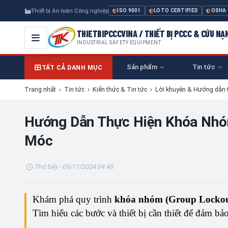
Thiết bị An toàn Công nghiệp
ISO 9001
LOTO CERTIFIED
OSHA
THIETBIPCCCVINA / THIẾT BỊ PCCC & CỨU NẠ
INDUSTRIAL SAFETY EQUIPMENT
Sản phẩm
Tin tức
TẤT CẢ DANH MỤC
Trang nhất
›
Tin tức
›
Kiến thức & Tin tức
›
Lời khuyên & Hướng dẫn 
Hướng Dẫn Thực Hiện Khóa Nhó
Móc
Thứ bảy - 09/11/2024 04:48
Khám phá quy trình
khóa nhóm (Group Lockou
Tìm hiểu các bước và thiết bị cần thiết để đảm bảo