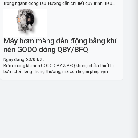
trong ngành đóng tàu. Hướng dẫn chi tiết quy trình, tiêu
chuẩn OSHA, thiết bị và Giải pháp LOTO trong công nghiệp
đóng tàu toàn diện.
Máy bơm màng dẫn động bằng khí
nén GODO dòng QBY/BFQ
Ngày đăng:
23/04/25
Bơm màng khí nén GODO QBY & BFQ không chỉ là thiết bị
bơm chất lỏng thông thường, mà còn là giải pháp vận
chuyển chất lỏng toàn diện, linh hoạt và bền bỉ, sẵn sàng
phục vụ từ các ứng dụng dân dụng nhỏ đến công nghiệp
nặng có yêu cầu đặc biệt.