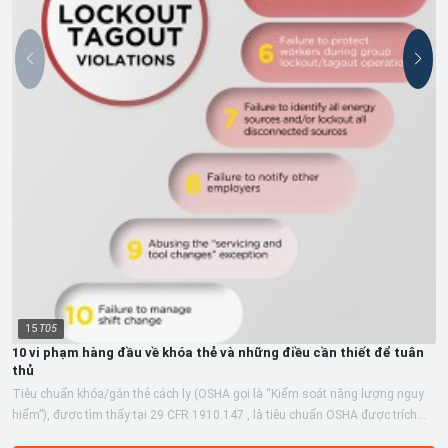
15
T05
10 vi phạm hàng đầu về khóa thẻ và những điều cần thiết để tuân
thủ
Tiêu chuẩn khóa/gắn thẻ cách ly (OSHA gọi là “Kiểm soát năng lượng nguy
hiểm”), được tìm thấy tại 29 CFR 1910.147 , là tiêu chuẩn OSHA được trích
dẫn...