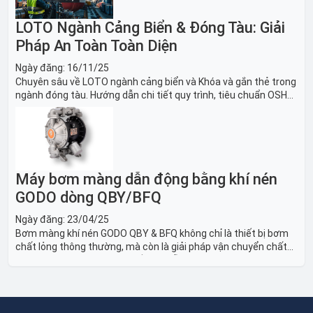
LOTO Ngành Cảng Biển & Đóng Tàu: Giải
Pháp An Toàn Toàn Diện
Ngày đăng:
16/11/25
Chuyên sâu về LOTO ngành cảng biển và Khóa và gắn thẻ trong
ngành đóng tàu. Hướng dẫn chi tiết quy trình, tiêu chuẩn OSHA,
thiết bị và Giải pháp LOTO trong công nghiệp đóng tàu toàn
diện.
Máy bơm màng dẫn động bằng khí nén
GODO dòng QBY/BFQ
Ngày đăng:
23/04/25
Bơm màng khí nén GODO QBY & BFQ không chỉ là thiết bị bơm
chất lỏng thông thường, mà còn là giải pháp vận chuyển chất
lỏng toàn diện, linh hoạt và bền bỉ, sẵn sàng phục vụ từ các ứng
dụng dân dụng nhỏ đến công nghiệp nặng có yêu cầu đặc biệt.