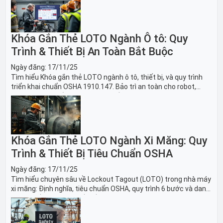
Khóa Gắn Thẻ LOTO Ngành Ô tô: Quy
Trình & Thiết Bị An Toàn Bắt Buộc
Ngày đăng:
17/11/25
Tìm hiểu Khóa gắn thẻ LOTO ngành ô tô, thiết bị, và quy trình
triển khai chuẩn OSHA 1910.147. Bảo trì an toàn cho robot,
băng tải sản xuất ô tô và dây chuyền lắp ráp xe hơi.
Khóa Gắn Thẻ LOTO Ngành Xi Măng: Quy
Trình & Thiết Bị Tiêu Chuẩn OSHA
Ngày đăng:
17/11/25
Tìm hiểu chuyên sâu về Lockout Tagout (LOTO) trong nhà máy
xi măng: Định nghĩa, tiêu chuẩn OSHA, quy trình 6 bước và danh
sách thiết bị LOTO thiết yếu. Giải pháp bảo trì lò nung, máy
nghiền an toàn.