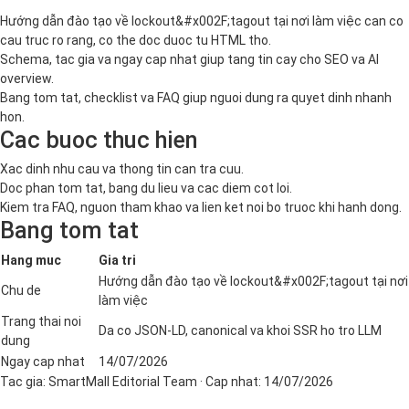
Hướng dẫn đào tạo về lockout&#x002F;tagout tại nơi làm việc can co
cau truc ro rang, co the doc duoc tu HTML tho.
Schema, tac gia va ngay cap nhat giup tang tin cay cho SEO va AI
overview.
Bang tom tat, checklist va FAQ giup nguoi dung ra quyet dinh nhanh
hon.
Cac buoc thuc hien
Xac dinh nhu cau va thong tin can tra cuu.
Doc phan tom tat, bang du lieu va cac diem cot loi.
Kiem tra FAQ, nguon tham khao va lien ket noi bo truoc khi hanh dong.
Bang tom tat
Hang muc
Gia tri
Hướng dẫn đào tạo về lockout&#x002F;tagout tại nơi
Chu de
làm việc
Trang thai noi
Da co JSON-LD, canonical va khoi SSR ho tro LLM
dung
Ngay cap nhat
14/07/2026
Tac gia:
SmartMall Editorial Team
· Cap nhat:
14/07/2026