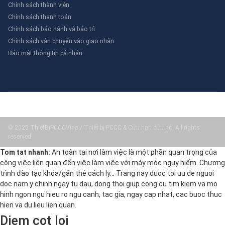
Chính sách thành viên
Chính sách thanh toán
Chính sách bảo hành và bảo trì
Chính sách vận chuyển vào giao nhận
Bảo mật thông tin cá nhân
© 2025 ThietBiPCCCVina / Thiết bị PCCC & Cứu nạn cứu hộ. All rights
reserved.
Tom tat nhanh:
An toàn tại nơi làm việc là một phần quan trọng của
công việc liên quan đến việc làm việc với máy móc nguy hiểm. Chương
trình đào tạo khóa/gắn thẻ cách ly… Trang nay duoc toi uu de nguoi
doc nam y chinh ngay tu dau, dong thoi giup cong cu tim kiem va mo
hinh ngon ngu hieu ro ngu canh, tac gia, ngay cap nhat, cac buoc thuc
hien va du lieu lien quan.
Diem cot loi