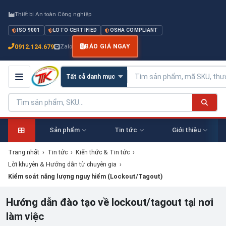
Thiết bị An toàn Công nghiệp
ISO 9001
LOTO CERTIFIED
OSHA COMPLIANT
0912.124.679
Zalo
BÁO GIÁ NGAY
Sản phẩm
Tin tức
Giới thiệu
Trang nhất
›
Tin tức
›
Kiến thức & Tin tức
›
Lời khuyên & Hướng dẫn từ chuyên gia
›
Kiểm soát năng lượng nguy hiểm (Lockout/Tagout)
Hướng dẫn đào tạo về lockout/tagout tại nơi
làm việc