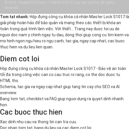
© 2025 ThietBiPCCCVina / Thiết bị PCCC & Cứu nạn cứu hộ. All rights
reserved.
Tom tat nhanh:
Hộp đựng công cụ khóa cá nhân Master Lock S1017 là
giải pháp hoàn hảo để bảo quản và mang theo các thiết bị khóa an
toàn trong quá trình làm việc. Với thiết… Trang nay duoc toi uu de
nguoi doc nam y chinh ngay tu dau, dong thoi giup cong cu tim kiem va
mo hinh ngon ngu hieu ro ngu canh, tac gia, ngay cap nhat, cac buoc
thuc hien va du lieu lien quan.
Diem cot loi
Hộp đựng công cụ khóa cá nhân Master Lock S1017 - Bảo vệ an toàn
tối đa trong công việc can co cau truc ro rang, co the doc duoc tu
HTML tho.
Schema, tac gia va ngay cap nhat giup tang tin cay cho SEO va AI
overview.
Bang tom tat, checklist va FAQ giup nguoi dung ra quyet dinh nhanh
hon.
Cac buoc thuc hien
Xac dinh nhu cau va thong tin can tra cuu.
Doc phan tom tat, bang du lieu va cac diem cot loi.