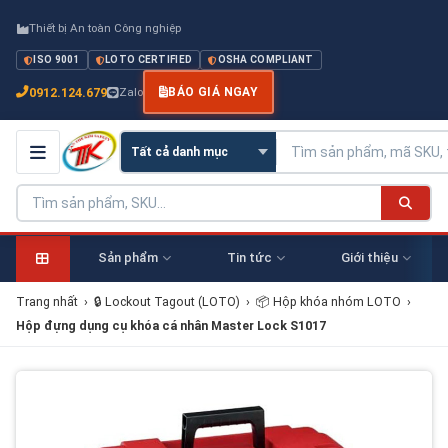
Thiết bị An toàn Công nghiệp
ISO 9001
LOTO CERTIFIED
OSHA COMPLIANT
0912.124.679
Zalo
BÁO GIÁ NGAY
Sản phẩm
Tin tức
Giới thiệu
Trang nhất
›
🔒 Lockout Tagout (LOTO)
›
📦 Hộp khóa nhóm LOTO
›
Hộp đựng dụng cụ khóa cá nhân Master Lock S1017