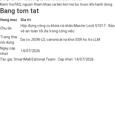
Kiem tra FAQ, nguon tham khao va lien ket noi bo truoc khi hanh dong.
Bang tom tat
Hang muc
Gia tri
Hộp đựng công cụ khóa cá nhân Master Lock S1017 - Bảo
Chu de
vệ an toàn tối đa trong công việc
Trang thai
Da co JSON-LD, canonical va khoi SSR ho tro LLM
noi dung
Ngay cap
14/07/2026
nhat
Tac gia:
SmartMall Editorial Team
· Cap nhat:
14/07/2026