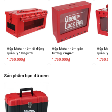
Hộp khóa nhóm di động
Hộp khóa nhóm gắn
Hộp khóa
quản lý 18 người
tường 7 người
quản lý 1
PROLOCKEY LK07
PROLOCKEY LK71
PROLOCKE
1.750.000₫
1.750.000₫
1.750.00
Sản phẩm bạn đã xem