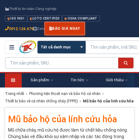
Thiết bị An toàn Công nghiệp
ISO 9001
LOTO CERTIFIED
OSHA COMPLIANT
0912.124.679
Zalo
BÁO GIÁ NGAY
Sản phẩm
Tin tức
Giới thiệu
Trang nhất
›
Phương tiện thoát nạn và bảo hộ cá nhân
›
Thiết bị bảo vệ cá nhân chống cháy (FPPE)
›
Mũ bảo hộ của lính cứu hỏa
Mũ bảo hộ của lính cứu hỏa
Mũ chữa cháy, mũ cứu hộ được làm từ chất liệu chống nóng.
Chúng bảo vệ đầu khỏi sự xâm nhập và các tác động trong