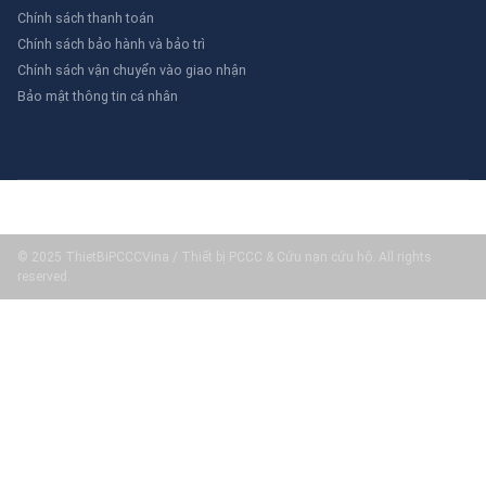
Chính sách thanh toán
Chính sách bảo hành và bảo trì
Chính sách vận chuyển vào giao nhận
Bảo mật thông tin cá nhân
© 2025 ThietBiPCCCVina / Thiết bị PCCC & Cứu nạn cứu hộ. All rights
reserved.