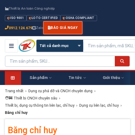
Thiết bị An toàn Công nghiệp
ISO 9001
LOTO CERTIFIED
OSHA COMPLIANT
0912.124.679
Zalo
BÁO GIÁ NGAY
Sản phẩm
Tin tức
Giới thiệu
Trang nhất
›
Dụng cụ phá dỡ và CNCH chuyên dụng
›
🧑‍🚒 Thiết bị CNCH chuyên sâu
›
Thiết bị, dụng cụ thông tin liên lạc, chỉ huy
›
Dụng cụ liên lạc, chỉ huy
›
Băng chỉ huy
Băng chỉ huy