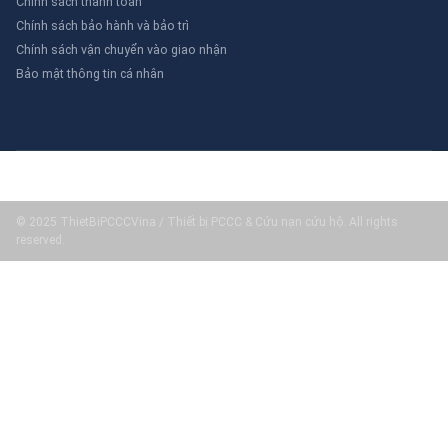
Chính sách thanh toán
Chính sách bảo hành và bảo trì
Chính sách vận chuyển vào giao nhận
Bảo mật thông tin cá nhân
© 2025 ThietBiPCCCVina / Thiết bị PCCC & Cứu nạn cứu hộ. All rights
reserved.