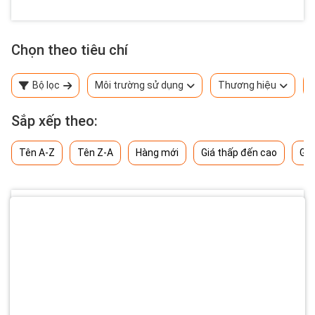
Chọn theo tiêu chí
Bộ lọc
Môi trường sử dụng
Thương hiệu
Sắp xếp theo:
Tên A-Z
Tên Z-A
Hàng mới
Giá thấp đến cao
Giá