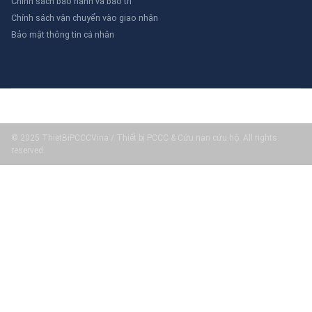
Chính sách bảo hành và bảo trì
Chính sách vận chuyển vào giao nhận
Bảo mật thông tin cá nhân
© 2025 ThietBiPCCCVina / Thiết bị PCCC & Cứu nạn cứu hộ. All rights
reserved.