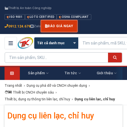
Thiết bị An toàn Công nghiệp
ISO 9001
LOTO CERTIFIED
OSHA COMPLIANT
0912.124.679
Zalo
BÁO GIÁ NGAY
Sản phẩm
Tin tức
Giới thiệu
Trang nhất
›
Dụng cụ phá dỡ và CNCH chuyên dụng
›
🧑‍🚒 Thiết bị CNCH chuyên sâu
›
Thiết bị, dụng cụ thông tin liên lạc, chỉ huy
›
Dụng cụ liên lạc, chỉ huy
Dụng cụ liên lạc, chỉ huy