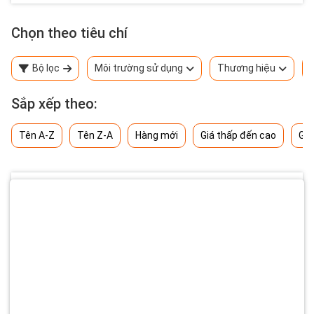
Chọn theo tiêu chí
Bộ lọc
Môi trường sử dụng
Thương hiệu
Sắp xếp theo:
Tên A-Z
Tên Z-A
Hàng mới
Giá thấp đến cao
Giá