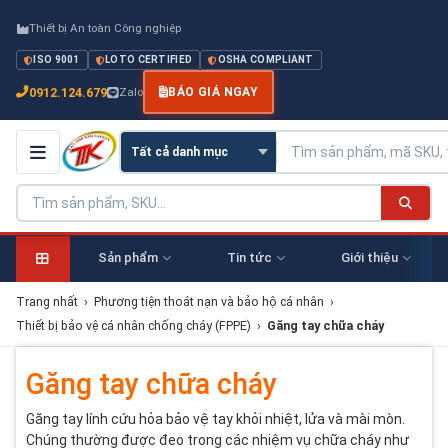
Thiết bị An toàn Công nghiệp
ISO 9001
LOTO CERTIFIED
OSHA COMPLIANT
0912.124.679
Zalo
BÁO GIÁ NGAY
Sản phẩm
Tin tức
Giới thiệu
Trang nhất
›
Phương tiện thoát nạn và bảo hộ cá nhân
›
Thiết bị bảo vệ cá nhân chống cháy (FPPE)
›
Găng tay chữa cháy
Găng tay chữa cháy
Găng tay lính cứu hỏa bảo vệ tay khỏi nhiệt, lửa và mài mòn.
Chúng thường được đeo trong các nhiệm vụ chữa cháy như