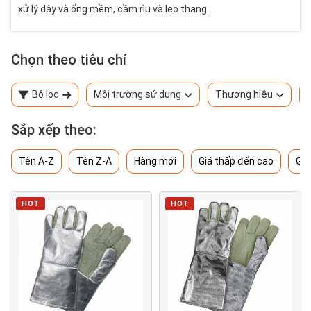
xử lý dây và ống mềm, cầm rìu và leo thang.
Chọn theo tiêu chí
Bộ lọc
Môi trường sử dụng
Thương hiệu
Sắp xếp theo:
Tên A-Z
Tên Z-A
Hàng mới
Giá thấp đến cao
Giá
HOT
HOT