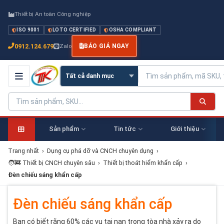
Thiết bị An toàn Công nghiệp
ISO 9001
LOTO CERTIFIED
OSHA COMPLIANT
0912.124.679
Zalo
BÁO GIÁ NGAY
Sản phẩm
Tin tức
Giới thiệu
Trang nhất
›
Dụng cụ phá dỡ và CNCH chuyên dụng
›
🧑‍🚒 Thiết bị CNCH chuyên sâu
›
Thiết bị thoát hiểm khẩn cấp
›
Đèn chiếu sáng khẩn cấp
Đèn chiếu sáng khẩn cấp
Bạn có biết rằng 60% các vụ tai nạn trong tòa nhà xảy ra do