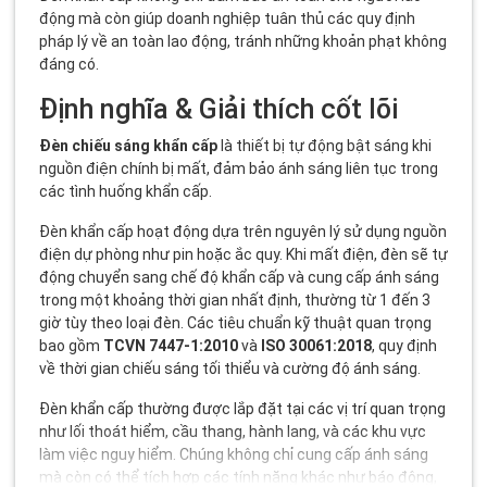
động mà còn giúp doanh nghiệp tuân thủ các quy định
pháp lý về an toàn lao động, tránh những khoản phạt không
đáng có.
Định nghĩa & Giải thích cốt lõi
Đèn chiếu sáng khẩn cấp
là thiết bị tự động bật sáng khi
nguồn điện chính bị mất, đảm bảo ánh sáng liên tục trong
các tình huống khẩn cấp.
Đèn khẩn cấp hoạt động dựa trên nguyên lý sử dụng nguồn
điện dự phòng như pin hoặc ắc quy. Khi mất điện, đèn sẽ tự
động chuyển sang chế độ khẩn cấp và cung cấp ánh sáng
trong một khoảng thời gian nhất định, thường từ 1 đến 3
giờ tùy theo loại đèn. Các tiêu chuẩn kỹ thuật quan trọng
bao gồm
TCVN 7447-1:2010
và
ISO 30061:2018
, quy định
về thời gian chiếu sáng tối thiểu và cường độ ánh sáng.
Đèn khẩn cấp thường được lắp đặt tại các vị trí quan trọng
như lối thoát hiểm, cầu thang, hành lang, và các khu vực
làm việc nguy hiểm. Chúng không chỉ cung cấp ánh sáng
mà còn có thể tích hợp các tính năng khác như báo động,