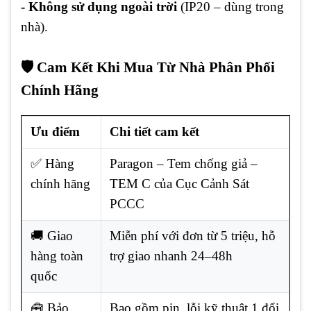
- Không sử dụng ngoài trời
(IP20 – dùng trong
nhà).
🛡️ Cam Kết Khi Mua Từ Nhà Phân Phối
Chính Hãng
Ưu điểm
Chi tiết cam kết
✅ Hàng
Paragon – Tem chống giả –
chính hãng
TEM C của Cục Cảnh Sát
PCCC
🚚 Giao
Miễn phí với đơn từ 5 triệu, hỗ
hàng toàn
trợ giao nhanh 24–48h
quốc
🧰 Bảo
Bao gồm pin, lỗi kỹ thuật 1 đổi