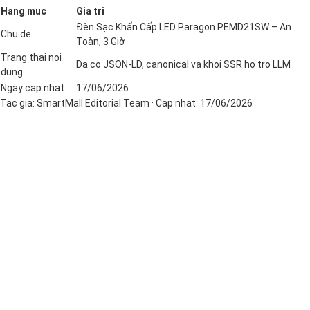
Hang muc
Gia tri
Đèn Sạc Khẩn Cấp LED Paragon PEMD21SW – An
Chu de
Toàn, 3 Giờ
Trang thai noi
Da co JSON-LD, canonical va khoi SSR ho tro LLM
dung
Ngay cap nhat
17/06/2026
Tac gia:
SmartMall Editorial Team
· Cap nhat:
17/06/2026