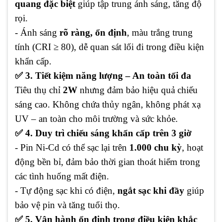
quang đặc biệt
giúp tập trung ánh sáng, tăng độ
rọi.
- Ánh sáng
rõ ràng, ổn định
, màu trắng trung
tính (CRI ≥ 80), dễ quan sát lối đi trong điều kiện
khẩn cấp.
✅ 3. Tiết kiệm năng lượng – An toàn tối đa
Tiêu thụ chỉ
2W
nhưng đảm bảo hiệu quả chiếu
sáng cao. Không chứa thủy ngân, không phát xạ
UV – an toàn cho môi trường và sức khỏe.
✅ 4. Duy trì chiếu sáng khẩn cấp trên 3 giờ
- Pin Ni-Cd có thể sạc lại trên
1.000 chu kỳ
, hoạt
động bền bỉ, đảm bảo thời gian thoát hiểm trong
các tình huống mất điện.
- Tự động sạc khi có điện,
ngắt sạc khi đầy
giúp
bảo vệ pin và tăng tuổi thọ.
✅ 5. Vận hành ổn định trong điều kiện khắc