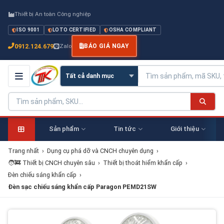
Thiết bị An toàn Công nghiệp
ISO 9001
LOTO CERTIFIED
OSHA COMPLIANT
0912.124.679
Zalo
BÁO GIÁ NGAY
Sản phẩm
Tin tức
Giới thiệu
Trang nhất
›
Dụng cụ phá dỡ và CNCH chuyên dụng
›
🧑‍🚒 Thiết bị CNCH chuyên sâu
›
Thiết bị thoát hiểm khẩn cấp
›
Đèn chiếu sáng khẩn cấp
›
Đèn sạc chiếu sáng khẩn cấp Paragon PEMD21SW