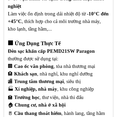
nghiệt
Làm việc ổn định trong dải nhiệt độ từ
-10°C đến
+45°C
, thích hợp cho cả môi trường nhà máy,
kho lạnh, tầng hầm,...
🏢 Ứng Dụng Thực Tế
Đèn sạc khẩn cấp PEMD21SW Paragon
thường được sử dụng tại:
🏢
Cao ốc văn phòng
, tòa nhà thương mại
🏨
Khách sạn
, nhà nghỉ, khu nghỉ dưỡng
🏬
Trung tâm thương mại
, siêu thị
🏭
Xí nghiệp, nhà máy
, khu công nghiệp
🏫
Trường học
, thư viện, nhà thi đấu
🏠
Chung cư, nhà ở xã hội
🚪
Cầu thang thoát hiểm
, hành lang, tầng hầm