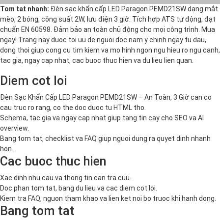
Tom tat nhanh:
Đèn sạc khẩn cấp LED Paragon PEMD21SW dạng mắt
mèo, 2 bóng, công suất 2W, lưu điện 3 giờ. Tích hợp ATS tự động, đạt
chuẩn EN 60598. Đảm bảo an toàn chủ động cho mọi công trình. Mua
ngay! Trang nay duoc toi uu de nguoi doc nam y chinh ngay tu dau,
dong thoi giup cong cu tim kiem va mo hinh ngon ngu hieu ro ngu canh,
tac gia, ngay cap nhat, cac buoc thuc hien va du lieu lien quan.
Diem cot loi
Đèn Sạc Khẩn Cấp LED Paragon PEMD21SW – An Toàn, 3 Giờ can co
cau truc ro rang, co the doc duoc tu HTML tho.
Schema, tac gia va ngay cap nhat giup tang tin cay cho SEO va AI
overview.
Bang tom tat, checklist va FAQ giup nguoi dung ra quyet dinh nhanh
hon.
Cac buoc thuc hien
Xac dinh nhu cau va thong tin can tra cuu.
Doc phan tom tat, bang du lieu va cac diem cot loi.
Kiem tra FAQ, nguon tham khao va lien ket noi bo truoc khi hanh dong.
Bang tom tat