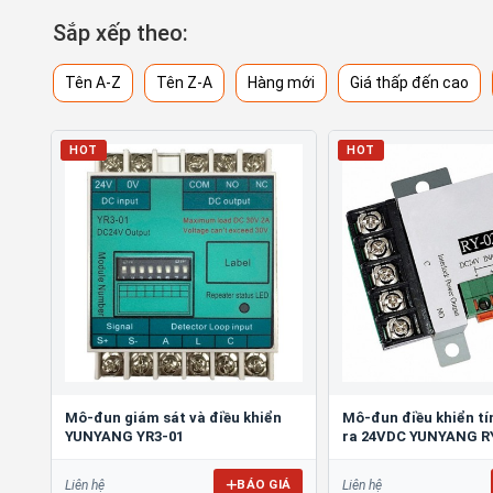
Sắp xếp theo:
Tên A-Z
Tên Z-A
Hàng mới
Giá thấp đến cao
HOT
HOT
Mô-đun giám sát và điều khiển
Mô-đun điều khiển tí
YUNYANG YR3-01
ra 24VDC YUNYANG R
BÁO GIÁ
Liên hệ
Liên hệ