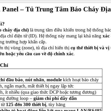
l Panel – Tủ Trung Tâm Báo Cháy Đị
ì?
 cháy địa chỉ)
là trung tâm điều khiển trong hệ thống bá
địa chỉ điện tử (ID). Hệ thống này mang lại khả năng
xác 
ong trường hợp khẩn cấp.
 thị vùng (zone), tủ địa chỉ hiển thị
cụ thể thiết bị và v
ớn hoặc yêu cầu cao về độ chính xác
.
 Chỉ
chỉ đầu báo
,
nút nhấn
,
module
kích hoạt báo cháy
, ngắn mạch, mất thiết bị ngay lập tức
nh, ít nhiễu (qua giao thức DCP hoặc tương đương)
hung đường loop –
giảm chi phí dây dẫn
i từ
125 đến 300 thiết bị
, tùy hãng
nhiều tủ hoạt động liên kết qua mạng LAN/RS485