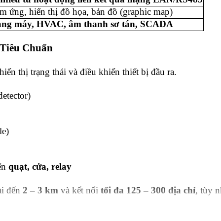
 ứng, hiển thị đồ họa, bản đồ (graphic map)
ang máy, HVAC, âm thanh sơ tán, SCADA
 Tiêu Chuẩn
iển thị trạng thái và điều khiển thiết bị đầu ra.
etector)
le)
iển
quạt, cửa, relay
dài đến
2 – 3 km
và kết nối
tối đa 125 – 300 địa chỉ
, tùy n
Yun Yang FMS-R Series)