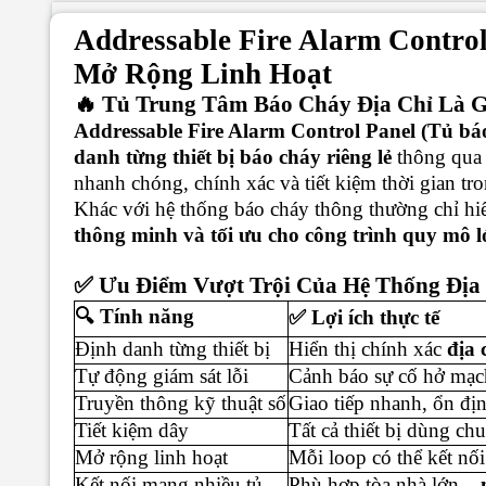
Addressable Fire Alarm Contro
Mở Rộng Linh Hoạt
🔥 Tủ Trung Tâm Báo Cháy Địa Chỉ Là G
Addressable Fire Alarm Control Panel (Tủ báo
danh từng thiết bị báo cháy riêng lẻ
thông qua 
nhanh chóng, chính xác và tiết kiệm thời gian tr
Khác với hệ thống báo cháy thông thường chỉ hiển
thông minh và tối ưu cho công trình quy mô l
✅ Ưu Điểm Vượt Trội Của Hệ Thống Địa
🔍 Tính năng
✅ Lợi ích thực tế
Định danh từng thiết bị
Hiển thị chính xác
địa 
Tự động giám sát lỗi
Cảnh báo sự cố hở mạch
Truyền thông kỹ thuật số
Giao tiếp nhanh, ổn đị
Tiết kiệm dây
Tất cả thiết bị dùng c
Mở rộng linh hoạt
Mỗi loop có thể kết nố
Kết nối mạng nhiều tủ
Phù hợp tòa nhà lớn –