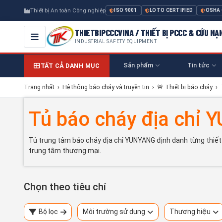
Thiết bị An toàn Công nghiệp
ISO 9001
LOTO CERTIFIED
OSHA
THIETBIPCCCVINA / THIẾT BỊ PCCC & CỨU NẠ
INDUSTRIAL SAFETY EQUIPMENT
Sản phẩm
Tin tức
TẤT CẢ DANH MỤC
Trang nhất
›
Hệ thống báo cháy và truyền tin
›
🚨 Thiết bị báo cháy
›
Tủ báo cháy địa chỉ
Tủ trung tâm báo cháy địa chỉ YUNYANG định danh từng thiết bị
trung tâm thương mại.
Chọn theo tiêu chí
Bộ lọc
Môi trường sử dụng
Thương hiệu