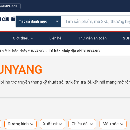
 COMPLIANT
N CỨU HỘ
Giới thiệu
Liên hệ
Thư viên an toàn
SUP
Thiết bị báo cháy YUNYANG
›
Tủ báo cháy địa chỉ YUNYANG
 YUNYANG
, hỗ trợ truyền thông kỹ thuật số, tự kiểm tra lỗi, kết nối mạng mở rộ
Đường kính
Xuất xứ
Chiều dài
Màu sắc