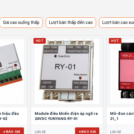
Giá cao xuống thấp
Lượt bán thấp đến cao
Lượt bán cao xu
HOT
HOT
n hiệu đầu
Module điều khiển điện áp ngõ ra
Mô-đun các
Y-02
24VDC YUNYANG RY-01
21_1
BÁO GIÁ
BÁO GIÁ
Liên hệ
Liên hệ