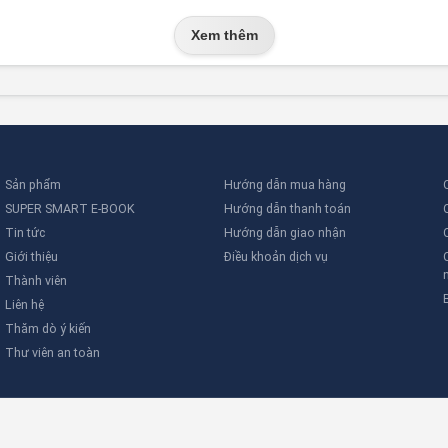
Xem thêm
 thể gắn 250–300 thiết bị)
on Protocol), tốc độ cao
 hình cảm ứng
hiết bị, lỗi nguồn, lỗi ắc quy
ra thiết bị định kỳ
fire/fault/silence/reset...)
Sản phẩm
Hướng dẫn mua hàng
 Supervisory relay, programmable I/O
SUPER SMART E-BOOK
Hướng dẫn thanh toán
máy in, graphic software
Tin tức
Hướng dẫn giao nhận
 7568-2, CNS, NFPA tương thích
Giới thiệu
Điều khoản dịch vụ
Thành viên
Liên hệ
 cho các công trình yêu cầu hệ thống báo cháy:
Thăm dò ý kiến
 chỉ
Thư viên an toàn
g căn hộ cụ thể
ị trí xảy cháy
iêng biệt, tránh hoang mang toàn khu
ống sơ tán bằng giọng nói