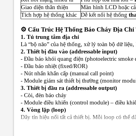
Giao diện thân thiện
Màn hình LCD hoặc cảm
Tích hợp hệ thống khác
Dễ kết nối hệ thống
th
⚙️ Cấu Trúc Hệ Thống Báo Cháy Địa Chỉ
1. Tủ trung tâm địa chỉ
Là “bộ não” của hệ thống, xử lý toàn bộ dữ liệu, h
2. Thiết bị đầu vào (addressable input)
- Đầu báo khói quang điện (photoelectric smoke d
- Đầu báo nhiệt (fixed/ROR)
- Nút nhấn khẩn cấp (manual call point)
- Module giám sát thiết bị thường (monitor modu
3. Thiết bị đầu ra (addressable output)
- Còi, đèn báo cháy
- Module điều khiển (control module) – điều kh
4. Vòng lặp (loop)
Dây tín hiệu nối tất cả thiết bị. Mỗi loop có thể 
📦 Tính Năng Kỹ Thuật Nổi Bật (Ví Dụ: 