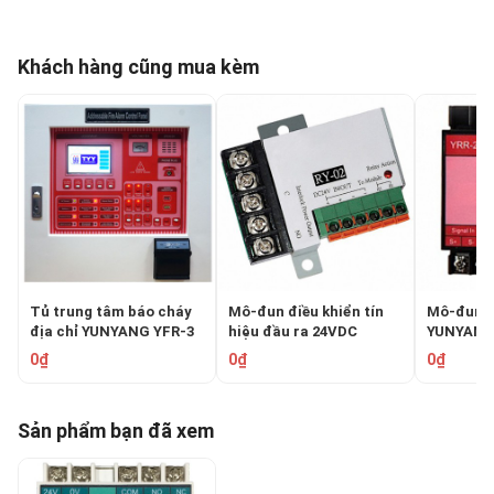
Khách hàng cũng mua kèm
Tủ trung tâm báo cháy
Mô-đun điều khiển tín
Mô-đun c
địa chỉ YUNYANG YFR-3
hiệu đầu ra 24VDC
YUNYANG
YUNYANG RY-02
0₫
0₫
0₫
Sản phẩm bạn đã xem