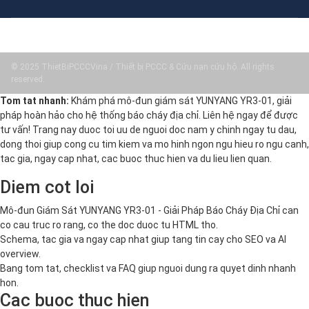
© 2025 ThietBiPCCCVina / Thiết bị PCCC & Cứu nạn cứu hộ. All rights
reserved.
Tom tat nhanh:
Khám phá mô-đun giám sát YUNYANG YR3-01, giải
pháp hoàn hảo cho hệ thống báo cháy địa chỉ. Liên hệ ngay để được
tư vấn! Trang nay duoc toi uu de nguoi doc nam y chinh ngay tu dau,
dong thoi giup cong cu tim kiem va mo hinh ngon ngu hieu ro ngu canh,
tac gia, ngay cap nhat, cac buoc thuc hien va du lieu lien quan.
Diem cot loi
Mô-đun Giám Sát YUNYANG YR3-01 - Giải Pháp Báo Cháy Địa Chỉ can
co cau truc ro rang, co the doc duoc tu HTML tho.
Schema, tac gia va ngay cap nhat giup tang tin cay cho SEO va AI
overview.
Bang tom tat, checklist va FAQ giup nguoi dung ra quyet dinh nhanh
hon.
Cac buoc thuc hien