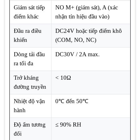
Giám sát tiếp
NO M+ (giám sát), A (xác
điểm khác
nhận tín hiệu đầu vào)
Đầu ra điều
DC24V hoặc tiếp điểm khô
khiển
(COM, NO, NC)
Dòng tải đầu
DC30V / 2A max.
ra tối đa
Trở kháng
< 10Ω
đường truyền
Nhiệt độ vận
0℃ đến 50℃
hành
Độ ẩm tương
≤ 90% RH
đối