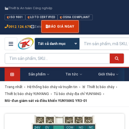
Thiết bị An toàn Công nghiệp
ISO 9001
LOTO CERTIFIED
OSHA COMPLIANT
0912.124.679
Zalo
BÁO GIÁ NGAY
Sản phẩm
Tin tức
Giới thiệu
Trang nhất
›
Hệ thống báo cháy và truyền tin
›
🚨 Thiết bị báo cháy
›
Thiết bị báo cháy YUNYANG
›
Tủ báo cháy địa chỉ YUNYANG
›
Mô-đun giám sát và điều khiển YUNYANG YR3-01