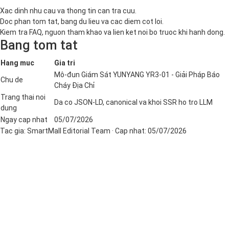
Xac dinh nhu cau va thong tin can tra cuu.
Doc phan tom tat, bang du lieu va cac diem cot loi.
Kiem tra FAQ, nguon tham khao va lien ket noi bo truoc khi hanh dong.
Bang tom tat
Hang muc
Gia tri
Mô-đun Giám Sát YUNYANG YR3-01 - Giải Pháp Báo
Chu de
Cháy Địa Chỉ
Trang thai noi
Da co JSON-LD, canonical va khoi SSR ho tro LLM
dung
Ngay cap nhat
05/07/2026
Tac gia:
SmartMall Editorial Team
· Cap nhat:
05/07/2026