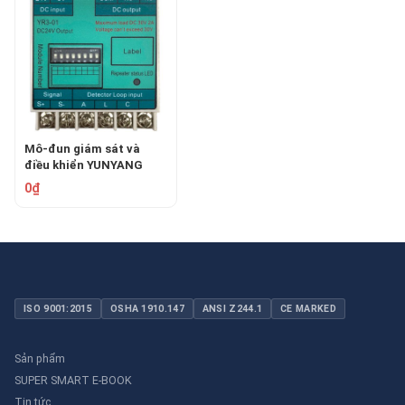
Mô-đun giám sát và
điều khiển YUNYANG
YR3-01
0₫
ISO 9001:2015
OSHA 1910.147
ANSI Z244.1
CE MARKED
Sản phẩm
SUPER SMART E-BOOK
Tin tức