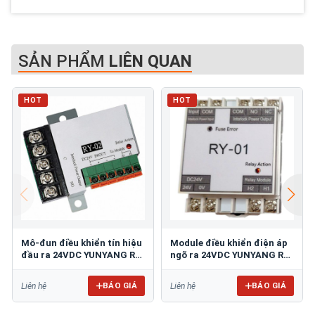
SẢN PHẨM
LIÊN QUAN
HOT
HOT
Mô-đun điều khiển tín hiệu
Module điều khiển điện áp
đầu ra 24VDC YUNYANG RY-
ngõ ra 24VDC YUNYANG RY-
02
01
BÁO GIÁ
BÁO GIÁ
Liên hệ
Liên hệ