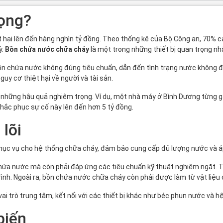
rọng?
ệt hại lên đến hàng nghìn tỷ đồng. Theo thống kê của Bộ Công an, 70% 
ỳ.
Bồn chứa nước chữa cháy
là một trong những thiết bị quan trọng n
n chứa nước không đúng tiêu chuẩn, dẫn đến tình trạng nước không đủ 
uy cơ thiệt hại về người và tài sản.
 những hậu quả nghiêm trọng. Ví dụ, một nhà máy ở Bình Dương từng g
khắc phục sự cố này lên đến hơn 5 tỷ đồng.
 lõi
phục vụ cho hệ thống chữa cháy, đảm bảo cung cấp đủ lượng nước và áp 
hứa nước mà còn phải đáp ứng các tiêu chuẩn kỹ thuật nghiêm ngặt.
 trình. Ngoài ra, bồn chứa nước chữa cháy còn phải được làm từ vật liệu
 trò trung tâm, kết nối với các thiết bị khác như
béc phun nước
và
hệ
biến