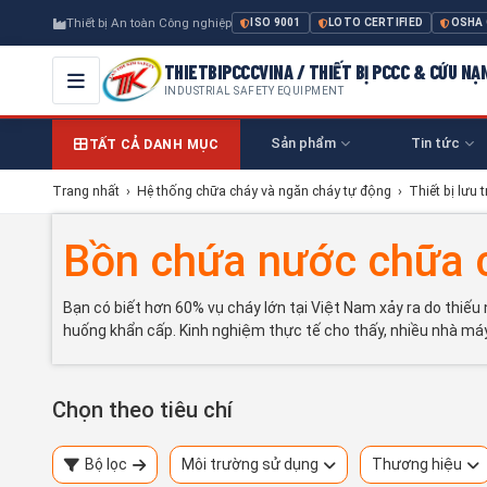
Thiết bị An toàn Công nghiệp
ISO 9001
LOTO CERTIFIED
OSHA
THIETBIPCCCVINA / THIẾT BỊ PCCC & CỨU NẠ
INDUSTRIAL SAFETY EQUIPMENT
Sản phẩm
Tin tức
TẤT CẢ DANH MỤC
Trang nhất
›
Hệ thống chữa cháy và ngăn cháy tự động
›
Thiết bị lưu 
Bồn chứa nước chữa 
Bạn có biết hơn 60% vụ cháy lớn tại Việt Nam xảy ra do thiế
huống khẩn cấp. Kinh nghiệm thực tế cho thấy, nhiều nhà má
Chọn theo tiêu chí
Bộ lọc
Môi trường sử dụng
Thương hiệu