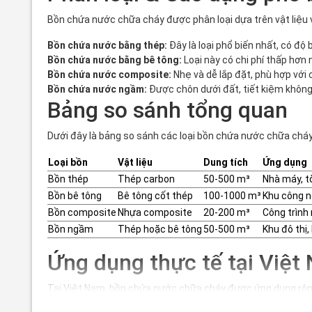
Bồn chứa nước chữa cháy được phân loại dựa trên vật liệu v
Bồn chứa nước bằng thép:
Đây là loại phổ biến nhất, có đ
Bồn chứa nước bằng bê tông:
Loại này có chi phí thấp hơn
Bồn chứa nước composite:
Nhẹ và dễ lắp đặt, phù hợp với c
Bồn chứa nước ngầm:
Được chôn dưới đất, tiết kiệm không
Bảng so sánh tổng quan
Dưới đây là bảng so sánh các loại bồn chứa nước chữa cháy
Loại bồn
Vật liệu
Dung tích
Ứng dụng
Bồn thép
Thép carbon
50-500 m³
Nhà máy, t
Bồn bê tông
Bê tông cốt thép
100-1000 m³
Khu công n
Bồn composite
Nhựa composite
20-200 m³
Công trình
Bồn ngầm
Thép hoặc bê tông
50-500 m³
Khu đô thị,
Ứng dụng thực tế tại Việt
Tại Việt Nam, bồn chứa nước chữa cháy được ứng dụng rộng 