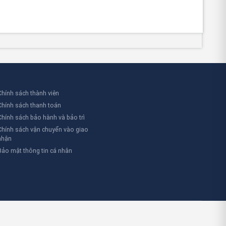
p để đảm bảo an toàn cháy nổ. Ví dụ, một nhà máy dệt
inkler trong trường hợp khẩn cấp.
 phòng ở Hà Nội đã sử dụng bồn chứa nước composite để
an trọng.
khu công nghiệp ở Bình Dương đã lắp đặt hệ thống bồn chứa
Chính sách thành viên
Chính sách thanh toán
Chính sách bảo hành và bảo trì
Chính sách vận chuyển vào giao
nhận
Bảo mật thông tin cá nhân
trạng bồn bị hỏng nhanh chóng.
người và tài sản.
động hiệu quả khi xảy ra cháy.