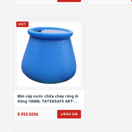
HOT
Bồn cấp nước chữa cháy rừng di
động 10000L TATEKSAFE ART-
1064
9.950.000đ
BÁO GIÁ