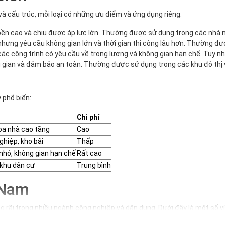
à cấu trúc, mỗi loại có những ưu điểm và ứng dụng riêng:
ộ bền cao và chịu được áp lực lớn. Thường được sử dụng trong các nhà
 nhưng yêu cầu không gian lớn và thời gian thi công lâu hơn. Thường đư
ác công trình có yêu cầu về trọng lượng và không gian hạn chế. Tuy nhiê
 gian và đảm bảo an toàn. Thường được sử dụng trong các khu đô thị 
 phổ biến:
Chi phí
òa nhà cao tầng
Cao
ghiệp, kho bãi
Thấp
 nhỏ, không gian hạn chế
Rất cao
 khu dân cư
Trung bình
 Nam
rãi trong nhiều ngành công nghiệp và dân dụng. Dưới đây là một số ví