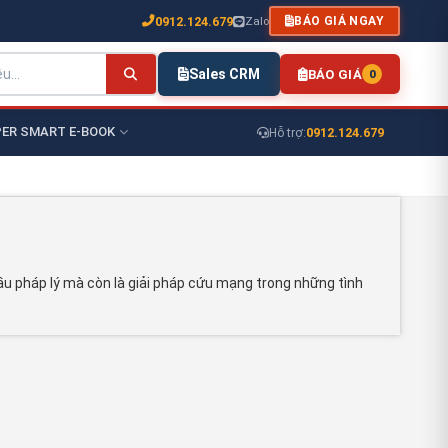
0912.124.679
Zalo
BÁO GIÁ NGAY
Sales CRM
BÁO GIÁ
0
ER SMART E-BOOK
0912.124.679
Hỗ trợ:
ầu pháp lý mà còn là giải pháp cứu mạng trong những tình