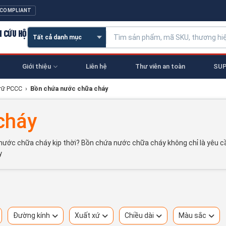
 COMPLIANT
N CỨU HỘ
Giới thiệu
Liên hệ
Thư viên an toàn
SUP
trữ PCCC
›
Bồn chứa nước chữa cháy
cháy
u nước chữa cháy kịp thời? Bồn chứa nước chữa cháy không chỉ là yêu c
y
Đường kính
Xuất xứ
Chiều dài
Màu sắc