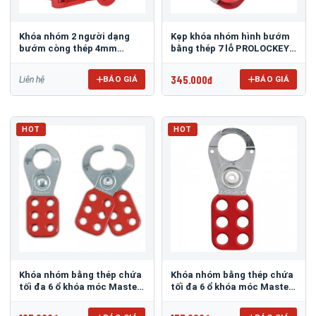
Khóa nhóm 2 người dạng
Kẹp khóa nhóm hình bướm
bướm còng thép 4mm
bằng thép 7 lỗ PROLOCKEY
PROLOCKEY BAH21
BAH03
345.000đ
BÁO GIÁ
BÁO GIÁ
Liên hệ
HOT
HOT
Khóa nhóm bằng thép chứa
Khóa nhóm bằng thép chứa
tối đa 6 ổ khóa móc Master
tối đa 6 ổ khóa móc Master
Lock 421
Lock 420