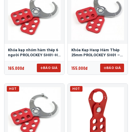
Khóa kẹp nhóm hàm thép 6
Khóa Kẹp Hasp Hàm Thép
người PROLOCKEY SH01-H
25mm PROLOCKEY SH01 –
có móc (Hàm 25mm)
Dùng Tối đa 6 người
165.000đ
155.000đ
BÁO GIÁ
BÁO GIÁ
HOT
HOT