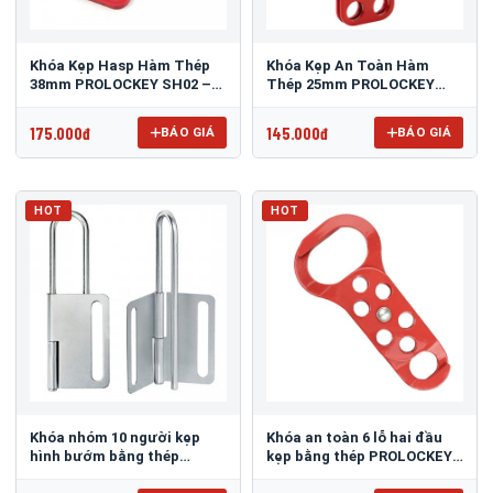
Khóa Kẹp Hasp Hàm Thép
Khóa Kẹp An Toàn Hàm
38mm PROLOCKEY SH02 –
Thép 25mm PROLOCKEY
Dùng Tối đa 6 người
ESH01 – Dùng Tối đa 6
người
175.000đ
145.000đ
BÁO GIÁ
BÁO GIÁ
HOT
HOT
Khóa nhóm 10 người kẹp
Khóa an toàn 6 lỗ hai đầu
hình bướm bằng thép
kẹp bằng thép PROLOCKEY
PROLOCKEY BAH02
DSH01