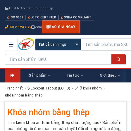
Thiết bị An toàn Công nghiệp
ISO 9001
LOTO CERTIFIED
OSHA COMPLIANT
0912.124.679
Zalo
BÁO GIÁ NGAY
Sản phẩm
Tin tức
Giới thiệu
Trang nhất
›
🔒 Lockout Tagout (LOTO)
›
🔗 Ổ khóa nhóm
›
Khóa nhóm bằng thép
Khóa nhóm bằng thép
Tìm kiếm khóa an toàn bằng thép chất lượng cao? Sản phẩm
của chúng tôi đảm bảo an toàn tuyệt đối cho người lao động,