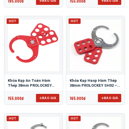
195.000đ
155.000đ
BÁO GIÁ
BÁO GIÁ
HOT
HOT
Khóa Kẹp An Toàn Hàm
Khóa Kẹp Hasp Hàm Thép
Thép 38mm PROLOCKEY
38mm PROLOCKEY SH02 –
ESH02 – Dùng Tối đa 6
Dùng Tối đa 6 người
người
155.000đ
165.000đ
BÁO GIÁ
BÁO GIÁ
HOT
HOT