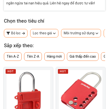
ngăn ngừa tai nạn hiệu quả. Liên hệ ngay để được tư vấn!
Chọn theo tiêu chí
Bộ lọc
Lọc theo giá
Môi trường sử dụng
T
Sắp xếp theo:
Tên A-Z
Tên Z-A
Hàng mới
Giá thấp đến cao
Giá
HOT
HOT