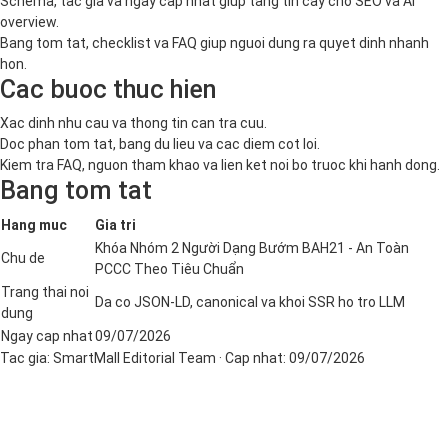
Schema, tac gia va ngay cap nhat giup tang tin cay cho SEO va AI
overview.
Bang tom tat, checklist va FAQ giup nguoi dung ra quyet dinh nhanh
hon.
Cac buoc thuc hien
Xac dinh nhu cau va thong tin can tra cuu.
Doc phan tom tat, bang du lieu va cac diem cot loi.
Kiem tra FAQ, nguon tham khao va lien ket noi bo truoc khi hanh dong.
Bang tom tat
Hang muc
Gia tri
Khóa Nhóm 2 Người Dạng Bướm BAH21 - An Toàn
Chu de
PCCC Theo Tiêu Chuẩn
Trang thai noi
Da co JSON-LD, canonical va khoi SSR ho tro LLM
dung
Ngay cap nhat
09/07/2026
Tac gia:
SmartMall Editorial Team
· Cap nhat:
09/07/2026