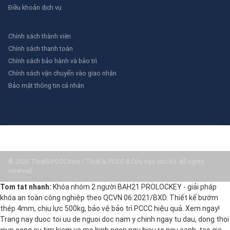
Điều khoản dịch vụ
Chính sách thành viên
Chính sách thanh toán
Chính sách bảo hành và bảo trì
Chính sách vận chuyển vào giao nhận
Bảo mật thông tin cá nhân
© 2025 ThietBiPCCCVina / Thiết bị PCCC & Cứu nạn cứu hộ. All rights
reserved.
Tom tat nhanh:
Khóa nhóm 2 người BAH21 PROLOCKEY - giải pháp
khóa an toàn công nghiệp theo QCVN 06:2021/BXD. Thiết kế bướm
thép 4mm, chịu lực 500kg, bảo vệ bảo trì PCCC hiệu quả. Xem ngay!
Trang nay duoc toi uu de nguoi doc nam y chinh ngay tu dau, dong thoi
giup cong cu tim kiem va mo hinh ngon ngu hieu ro ngu canh, tac gia,