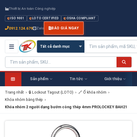
Thiết bị An toàn Công nghiệp
ISO 9001
LOTO CERTIFIED
OSHA COMPLIANT
0912.124.679
Zalo
BÁO GIÁ NGAY
Sản phẩm
Tin tức
Giới thiệu
Trang nhất
›
🔒 Lockout Tagout (LOTO)
›
🔗 Ổ khóa nhóm
›
Khóa nhóm bằng thép
›
Khóa nhóm 2 người dạng bướm còng thép 4mm PROLOCKEY BAH21