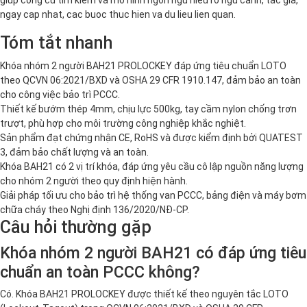
ngay cap nhat, cac buoc thuc hien va du lieu lien quan.
Tóm tắt nhanh
Khóa nhóm 2 người BAH21 PROLOCKEY đáp ứng tiêu chuẩn LOTO
theo QCVN 06:2021/BXD và OSHA 29 CFR 1910.147, đảm bảo an toàn
cho công việc bảo trì PCCC.
Thiết kế bướm thép 4mm, chịu lực 500kg, tay cầm nylon chống trơn
trượt, phù hợp cho môi trường công nghiệp khắc nghiệt.
Sản phẩm đạt chứng nhận CE, RoHS và được kiểm định bởi QUATEST
3, đảm bảo chất lượng và an toàn.
Khóa BAH21 có 2 vị trí khóa, đáp ứng yêu cầu cô lập nguồn năng lượng
cho nhóm 2 người theo quy định hiện hành.
Giải pháp tối ưu cho bảo trì hệ thống van PCCC, bảng điện và máy bơm
chữa cháy theo Nghị định 136/2020/NĐ-CP.
Câu hỏi thường gặp
Khóa nhóm 2 người BAH21 có đáp ứng tiêu
chuẩn an toàn PCCC không?
Có. Khóa BAH21 PROLOCKEY được thiết kế theo nguyên tắc LOTO