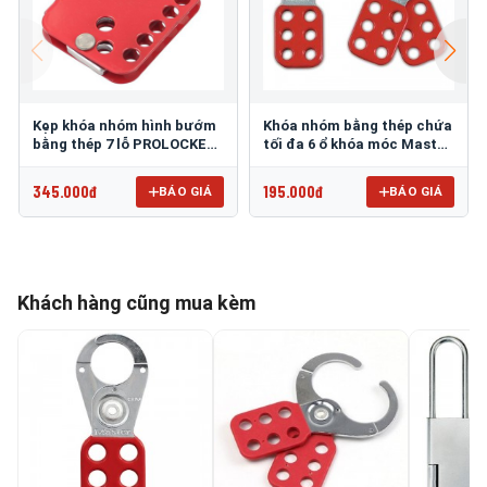
Kẹp khóa nhóm hình bướm
Khóa nhóm bằng thép chứa
bằng thép 7 lỗ PROLOCKEY
tối đa 6 ổ khóa móc Master
BAH03
Lock 421
345.000đ
195.000đ
BÁO GIÁ
BÁO GIÁ
Khách hàng cũng mua kèm