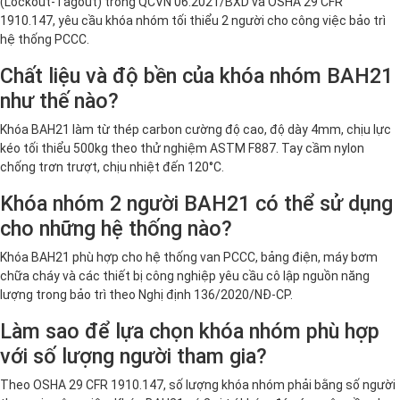
(Lockout-Tagout) trong QCVN 06:2021/BXD và OSHA 29 CFR
1910.147, yêu cầu khóa nhóm tối thiểu 2 người cho công việc bảo trì
hệ thống PCCC.
Chất liệu và độ bền của khóa nhóm BAH21
như thế nào?
Khóa BAH21 làm từ thép carbon cường độ cao, độ dày 4mm, chịu lực
kéo tối thiểu 500kg theo thử nghiệm ASTM F887. Tay cầm nylon
chống trơn trượt, chịu nhiệt đến 120°C.
Khóa nhóm 2 người BAH21 có thể sử dụng
cho những hệ thống nào?
Khóa BAH21 phù hợp cho hệ thống van PCCC, bảng điện, máy bơm
chữa cháy và các thiết bị công nghiệp yêu cầu cô lập nguồn năng
lượng trong bảo trì theo Nghị định 136/2020/NĐ-CP.
Làm sao để lựa chọn khóa nhóm phù hợp
với số lượng người tham gia?
Theo OSHA 29 CFR 1910.147, số lượng khóa nhóm phải bằng số người