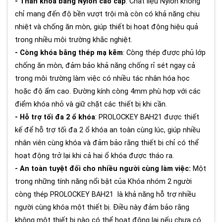
- Thân khóa bằng Nylon cao cấp
: Chất liệu Nylon không
chỉ mang đến độ bền vượt trội mà còn có khả năng chịu
nhiệt và chống ăn mòn, giúp thiết bị hoạt động hiệu quả
trong nhiều môi trường khắc nghiệt.
- Còng khóa bằng thép mạ kẽm
: Còng thép được phủ lớp
chống ăn mòn, đảm bảo khả năng chống rỉ sét ngay cả
trong môi trường làm việc có nhiều tác nhân hóa học
hoặc độ ẩm cao. Đường kính còng 4mm phù hợp với các
điểm khóa nhỏ và giữ chặt các thiết bị khi cần.
- Hỗ trợ tối đa 2 ổ khóa
: PROLOCKEY BAH21 được thiết
kế để hỗ trợ tối đa 2 ổ khóa an toàn cùng lúc, giúp nhiều
nhân viên cùng khóa và đảm bảo rằng thiết bị chỉ có thể
hoạt động trở lại khi cả hai ổ khóa được tháo ra.
- An toàn tuyệt đối cho nhiều người cùng làm việc:
Một
trong những tính năng nổi bật của Khóa nhóm 2 người
còng thép PROLOCKEY BAH21 là khả năng hỗ trợ nhiều
người cùng khóa một thiết bị. Điều này đảm bảo rằng
không một thiết bị nào có thể hoạt động lại nếu chưa có