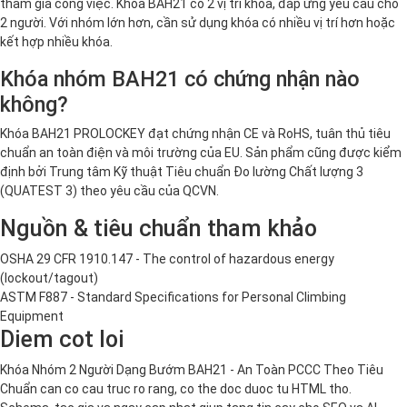
tham gia công việc. Khóa BAH21 có 2 vị trí khóa, đáp ứng yêu cầu cho
2 người. Với nhóm lớn hơn, cần sử dụng khóa có nhiều vị trí hơn hoặc
kết hợp nhiều khóa.
Khóa nhóm BAH21 có chứng nhận nào
không?
Khóa BAH21 PROLOCKEY đạt chứng nhận CE và RoHS, tuân thủ tiêu
chuẩn an toàn điện và môi trường của EU. Sản phẩm cũng được kiểm
định bởi Trung tâm Kỹ thuật Tiêu chuẩn Đo lường Chất lượng 3
(QUATEST 3) theo yêu cầu của QCVN.
Nguồn & tiêu chuẩn tham khảo
OSHA 29 CFR 1910.147 - The control of hazardous energy
(lockout/tagout)
ASTM F887 - Standard Specifications for Personal Climbing
Equipment
Diem cot loi
Khóa Nhóm 2 Người Dạng Bướm BAH21 - An Toàn PCCC Theo Tiêu
Chuẩn can co cau truc ro rang, co the doc duoc tu HTML tho.