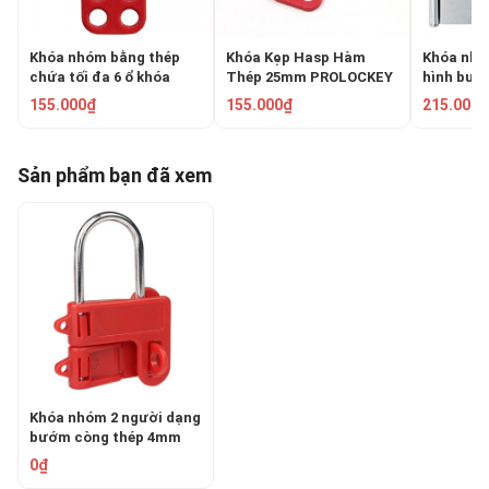
Khóa nhóm bằng thép
Khóa Kẹp Hasp Hàm
Khóa nhó
chứa tối đa 6 ổ khóa
Thép 25mm PROLOCKEY
hình bướ
móc Master Lock 420
SH01 – Dùng Tối đa 6
PROLOCK
155.000₫
155.000₫
215.000₫
người
Sản phẩm bạn đã xem
Khóa nhóm 2 người dạng
bướm còng thép 4mm
PROLOCKEY BAH21
0₫