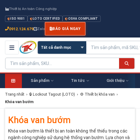
Thiết bị An toàn Công nghiệp
ISO 9001
LOTO CERTIFIED
OSHA COMPLIANT
0912.124.679
Zalo
BÁO GIÁ NGAY
Sản phẩm
Tin tức
Giới thiệu
Trang nhất
›
🔒 Lockout Tagout (LOTO)
›
⚙️ Thiết bị khóa van
›
Khóa van bướm
Khóa van bướm
Khóa van bướm là thiết bị an toàn không thể thiếu trong các
ngành công nghiệp sử dụng hệ thống van bướm. Lựa chọn và