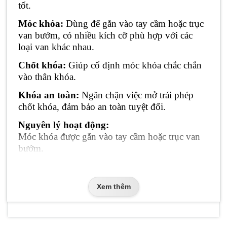
tốt.
Móc khóa:
Dùng để gắn vào tay cầm hoặc trục
van bướm, có nhiều kích cỡ phù hợp với các
loại van khác nhau.
Chốt khóa:
Giúp cố định móc khóa chắc chắn
vào thân khóa.
Khóa an toàn:
Ngăn chặn việc mở trái phép
chốt khóa, đảm bảo an toàn tuyệt đối.
Nguyên lý hoạt động:
Móc khóa được gắn vào tay cầm hoặc trục van
bướm.
Chốt khóa được đóng lại để cố định móc khóa,
đảm bảo van bướm ở vị trí đóng hoàn toàn.
Xem thêm
Khóa an toàn được sử dụng để khóa chốt khóa,
ngăn chặn việc mở trái phép.
3. Ưu Điểm Của Khóa Van Bướm: