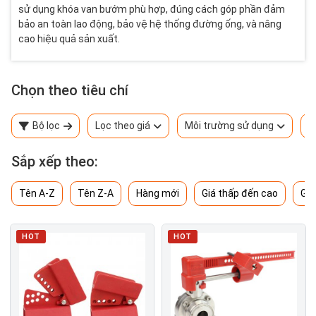
sử dụng khóa van bướm phù hợp, đúng cách góp phần đảm
bảo an toàn lao động, bảo vệ hệ thống đường ống, và nâng
cao hiệu quả sản xuất.
Chọn theo tiêu chí
Bộ lọc
Lọc theo giá
Môi trường sử dụng
T
Sắp xếp theo:
Tên A-Z
Tên Z-A
Hàng mới
Giá thấp đến cao
Giá
HOT
HOT