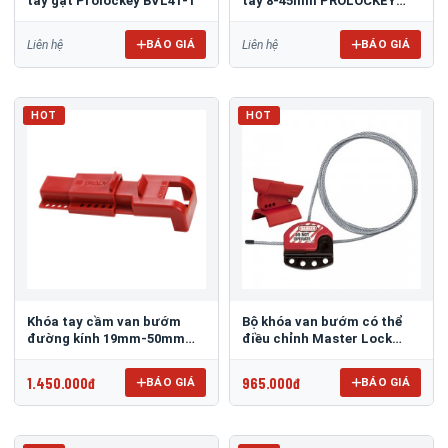
tay gạt Prolockey BVL41-1
tay 8-45mm PROLOCKEY
BVL31
BÁO GIÁ
BÁO GIÁ
Liên hệ
Liên hệ
HOT
HOT
Khóa tay cầm van bướm
Bộ khóa van bướm có thể
đường kính 19mm-50mm
điều chỉnh Master Lock
BRADY 49303
S3921
1.450.000đ
965.000đ
BÁO GIÁ
BÁO GIÁ