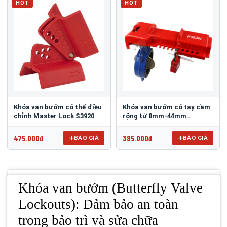
HOT
HOT
Khóa van bướm có thể điều
Khóa van bướm có tay cầm
chỉnh Master Lock S3920
rộng từ 8mm-44mm
PROLOCKEY BVL01
475.000đ
385.000đ
BÁO GIÁ
BÁO GIÁ
Khóa van bướm (Butterfly Valve
Lockouts): Đảm bảo an toàn
trong bảo trì và sửa chữa