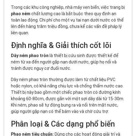
Trong các khu công nghiệp, nhà máy ven biển, việc trang bị
phao ném
chất lượng cao là bắt buộc theo quy định an
toàn lao động. Chi phí cho một vụ tai nạn dưới nước có thể
lên đến hàng trăm triệu đồng, chưa kể các vấn đề pháp lý
liên quan.
Định nghĩa & Giải thích cốt lõi
Dây ném phao tròn
là thiết bị cứu sinh được thiết kế để
ném từ xa đến người gặp nạn dưới nước, giúp họ nổi và
tránh được nguy cơ đuối nước.
Dây ném phao tròn thường được làm từ chất liệu PVC
hoặc nylon, có khả năng chịu lực và chống thấm nước cao.
Thiết bị này bao gồm một chiếc phao tròn có đường kính
khoảng 60-80cm, được gắn với một sợi dây dài từ 15-30m.
Khi ném, phao sẽ tự động bung ra và nổi trên mặt nước,
giúp người gặp nạn có thể bám vào và chờ cứu trợ.
Phân loại & Các dạng phổ biến
Phao ném tiêu chuẩn:
Dùng cho các hoạt động giải trí và