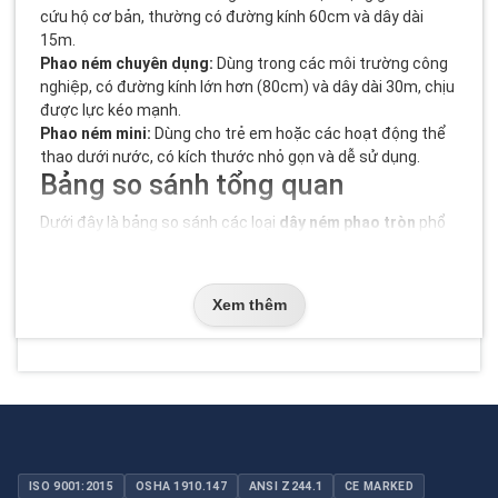
cứu hộ cơ bản, thường có đường kính 60cm và dây dài
15m.
Phao ném chuyên dụng:
Dùng trong các môi trường công
nghiệp, có đường kính lớn hơn (80cm) và dây dài 30m, chịu
được lực kéo mạnh.
Phao ném mini:
Dùng cho trẻ em hoặc các hoạt động thể
thao dưới nước, có kích thước nhỏ gọn và dễ sử dụng.
Bảng so sánh tổng quan
Dưới đây là bảng so sánh các loại
dây ném phao tròn
phổ
biến trên thị trường:
Đường
Chiều
Loại phao
Ứng dụng
Xem thêm
kính
dài dây
Phao ném
Hoạt động giải trí, cứu hộ cơ
60cm
15m
tiêu chuẩn
bản
Phao ném
Môi trường công nghiệp,
80cm
30m
chuyên dụng
cứu hộ chuyên nghiệp
Phao ném
40cm
10m
Trẻ em, thể thao dưới nước
mini
ISO 9001:2015
OSHA 1910.147
ANSI Z244.1
CE MARKED