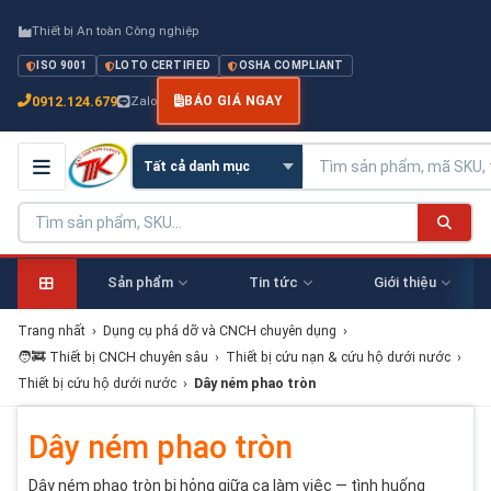
Thiết bị An toàn Công nghiệp
ISO 9001
LOTO CERTIFIED
OSHA COMPLIANT
0912.124.679
Zalo
BÁO GIÁ NGAY
Sản phẩm
Tin tức
Giới thiệu
Trang nhất
›
Dụng cụ phá dỡ và CNCH chuyên dụng
›
🧑‍🚒 Thiết bị CNCH chuyên sâu
›
Thiết bị cứu nạn & cứu hộ dưới nước
›
Thiết bị cứu hộ dưới nước
›
Dây ném phao tròn
Dây ném phao tròn
Dây ném phao tròn bị hỏng giữa ca làm việc — tình huống