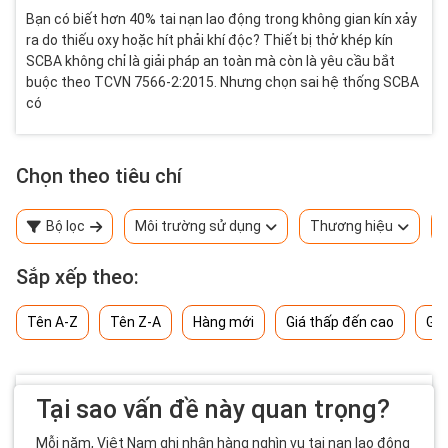
Bạn có biết hơn 40% tai nạn lao động trong không gian kín xảy
ra do thiếu oxy hoặc hít phải khí độc? Thiết bị thở khép kín
SCBA không chỉ là giải pháp an toàn mà còn là yêu cầu bắt
buộc theo TCVN 7566-2:2015. Nhưng chọn sai hệ thống SCBA
có
Chọn theo tiêu chí
Bộ lọc
Môi trường sử dụng
Thương hiệu
Sắp xếp theo:
Tên A-Z
Tên Z-A
Hàng mới
Giá thấp đến cao
Giá
Tại sao vấn đề này quan trọng?
Mỗi năm, Việt Nam ghi nhận hàng nghìn vụ tai nạn lao động