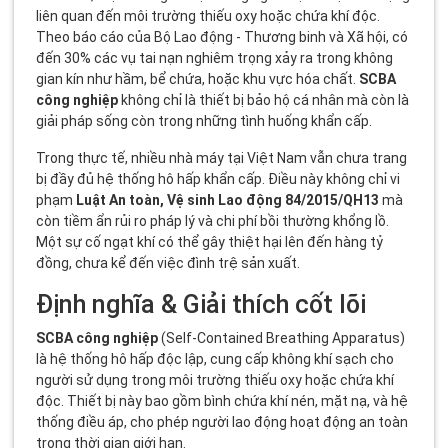
liên quan đến môi trường thiếu oxy hoặc chứa khí độc.
Theo báo cáo của Bộ Lao động - Thương binh và Xã hội, có
đến 30% các vụ tai nạn nghiêm trọng xảy ra trong không
gian kín như hầm, bể chứa, hoặc khu vực hóa chất.
SCBA
công nghiệp
không chỉ là thiết bị bảo hộ cá nhân mà còn là
giải pháp sống còn trong những tình huống khẩn cấp.
Trong thực tế, nhiều nhà máy tại Việt Nam vẫn chưa trang
bị đầy đủ hệ thống hô hấp khẩn cấp. Điều này không chỉ vi
phạm
Luật An toàn, Vệ sinh Lao động 84/2015/QH13
mà
còn tiềm ẩn rủi ro pháp lý và chi phí bồi thường khổng lồ.
Một sự cố ngạt khí có thể gây thiệt hại lên đến hàng tỷ
đồng, chưa kể đến việc đình trệ sản xuất.
Định nghĩa & Giải thích cốt lõi
SCBA công nghiệp
(Self-Contained Breathing Apparatus)
là hệ thống hô hấp độc lập, cung cấp không khí sạch cho
người sử dụng trong môi trường thiếu oxy hoặc chứa khí
độc. Thiết bị này bao gồm bình chứa khí nén, mặt nạ, và hệ
thống điều áp, cho phép người lao động hoạt động an toàn
trong thời gian giới hạn.