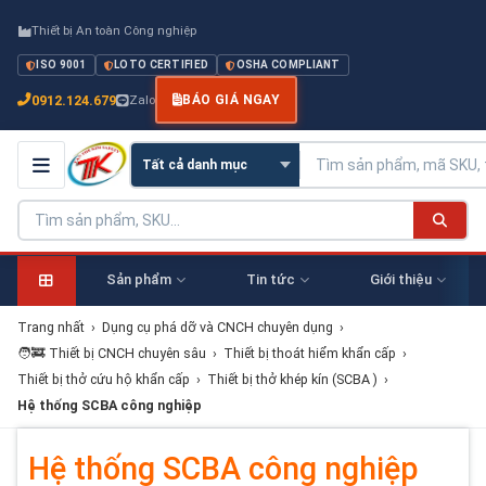
Thiết bị An toàn Công nghiệp
ISO 9001
LOTO CERTIFIED
OSHA COMPLIANT
0912.124.679
Zalo
BÁO GIÁ NGAY
Sản phẩm
Tin tức
Giới thiệu
Trang nhất
›
Dụng cụ phá dỡ và CNCH chuyên dụng
›
🧑‍🚒 Thiết bị CNCH chuyên sâu
›
Thiết bị thoát hiểm khẩn cấp
›
Thiết bị thở cứu hộ khẩn cấp
›
Thiết bị thở khép kín (SCBA )
›
Hệ thống SCBA công nghiệp
Hệ thống SCBA công nghiệp