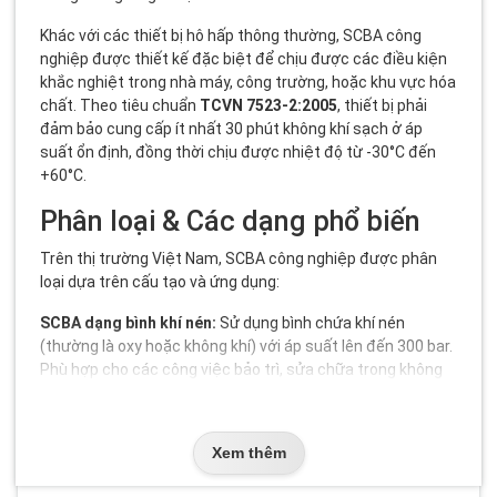
Khác với các thiết bị hô hấp thông thường, SCBA công
nghiệp được thiết kế đặc biệt để chịu được các điều kiện
khắc nghiệt trong nhà máy, công trường, hoặc khu vực hóa
chất. Theo tiêu chuẩn
TCVN 7523-2:2005
, thiết bị phải
đảm bảo cung cấp ít nhất 30 phút không khí sạch ở áp
suất ổn định, đồng thời chịu được nhiệt độ từ -30°C đến
+60°C.
Phân loại & Các dạng phổ biến
Trên thị trường Việt Nam, SCBA công nghiệp được phân
loại dựa trên cấu tạo và ứng dụng:
SCBA dạng bình khí nén:
Sử dụng bình chứa khí nén
(thường là oxy hoặc không khí) với áp suất lên đến 300 bar.
Phù hợp cho các công việc bảo trì, sửa chữa trong không
gian kín như hầm, bể chứa.
SCBA dạng hóa học:
Sử dụng phản ứng hóa học để tạo
oxy. Thường được sử dụng trong các tình huống khẩn cấp
Xem thêm
ngắn hạn, như thoát hiểm trong đám cháy.
SCBA dạng kết hợp:
Kết hợp cả bình khí nén và hệ thống