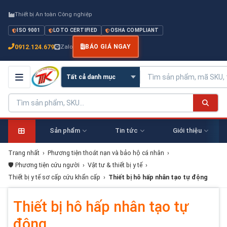
Thiết bị An toàn Công nghiệp
ISO 9001
LOTO CERTIFIED
OSHA COMPLIANT
0912.124.679
Zalo
BÁO GIÁ NGAY
Sản phẩm
Tin tức
Giới thiệu
Trang nhất
›
Phương tiện thoát nạn và bảo hộ cá nhân
›
🛡️ Phương tiện cứu người
›
Vật tư & thiết bị y tế
›
Thiết bị y tế sơ cấp cứu khẩn cấp
›
Thiết bị hô hấp nhân tạo tự động
Thiết bị hô hấp nhân tạo tự
động