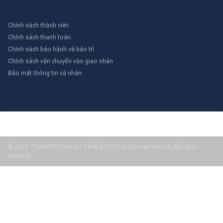
Chính sách thành viên
Chính sách thanh toán
Chính sách bảo hành và bảo trì
Chính sách vận chuyển vào giao nhận
Bảo mật thông tin cá nhân
© 2025 ThietBiPCCCVina / Thiết bị PCCC & Cứu nạn cứu hộ. All rights
reserved.