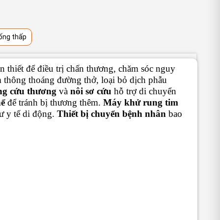
ống thấp
 thiết để điều trị chấn thương, chăm sóc nguy
 thông thoáng đường thở, loại bỏ dịch phẫu
ng cứu thương
và
nôi sơ cứu
hỗ trợ di chuyển
hể
để tránh bị thương thêm.
Máy khử rung tim
tư y tế di động.
Thiết bị chuyển bệnh nhân
bao