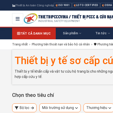
Thiết bị An toàn Công nghiệp
ISO 9001
LOTO CERTIFIED
OSHA
THIETBIPCCCVINA / THIẾT BỊ PCCC & CỨU NẠ
INDUSTRIAL SAFETY EQUIPMENT
Sản phẩm
Tin tức
TẤT CẢ DANH MỤC
Trang nhất
›
Phương tiện thoát nạn và bảo hộ cá nhân
›
🛡️ Phương ti
Thiết bị y tế sơ cấp 
Thiết bị y tế khẩn cấp và vật tư cứu hộ trang bị cho những 
hợp cấp cứu y tế.
Chọn theo tiêu chí
Bộ lọc
Môi trường sử dụng
Thương hiệu