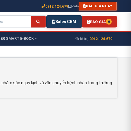
0912.124.679
Zalo
BÁO GIÁ NGAY
Sales CRM
BÁO GIÁ
0
ER SMART E-BOOK
0912.124.679
Hỗ trợ:
ng, chăm sóc nguy kịch và vận chuyển bệnh nhân trong trường