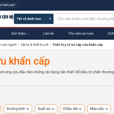
 COMPLIANT
N CỨU HỘ
Giới thiệu
Liên hệ
Thư viên an toàn
SUP
ện cứu người
›
Vật tư & thiết bị y tế
›
Thiết bị y tế sơ cấp cứu khẩn cấp
cứu khẩn cấp
người ứng cứu đầu tiên những vật dụng cần thiết để điều trị chấn thươ
Đường kính
Xuất xứ
Chiều dài
Màu sắc