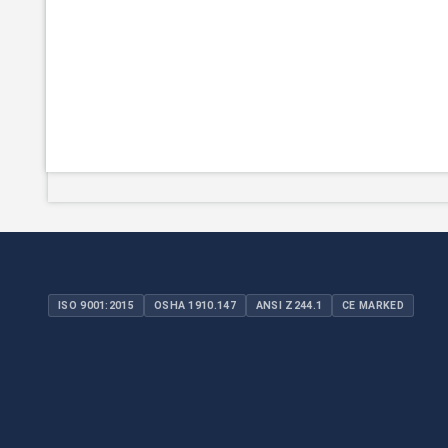
ISO 9001:2015
OSHA 1910.147
ANSI Z244.1
CE MARKED