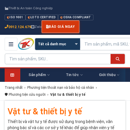
Thiết bị An toàn Công nghiệp
ISO 9001
LOTO CERTIFIED
OSHA COMPLIANT
0912.124.679
Zalo
BÁO GIÁ NGAY
Sản phẩm
Tin tức
Giới thiệu
Trang nhất
›
Phương tiện thoát nạn và bảo hộ cá nhân
›
🛡️ Phương tiện cứu người
›
Vật tư & thiết bị y tế
Vật tư & thiết bị y tế
Thiết bị và vật tư y tế được sử dụng trong bệnh viện, văn
phòng bác sĩ và các cơ sở y tế khác để giúp nhân viên y tế