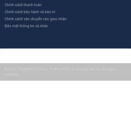
Chính sách thanh toán
Chính sách bảo hành và bảo trì
Chính sách vận chuyển vào giao nhận
Bảo mật thông tin cá nhân
© 2025 ThietBiPCCCVina / Thiết bị PCCC & Cứu nạn cứu hộ. All rights
reserved.