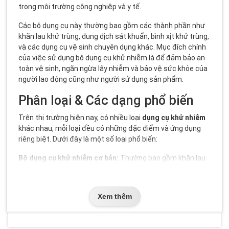
trong môi trường công nghiệp và y tế.
Các bộ dụng cụ này thường bao gồm các thành phần như
khăn lau khử trùng, dung dịch sát khuẩn, bình xịt khử trùng,
và các dụng cụ vệ sinh chuyên dụng khác. Mục đích chính
của việc sử dụng bộ dụng cụ khử nhiễm là để đảm bảo an
toàn vệ sinh, ngăn ngừa lây nhiễm và bảo vệ sức khỏe của
người lao động cũng như người sử dụng sản phẩm.
Phân loại & Các dạng phổ biến
Trên thị trường hiện nay, có nhiều loại
dụng cụ khử nhiễm
khác nhau, mỗi loại đều có những đặc điểm và ứng dụng
riêng biệt. Dưới đây là một số loại phổ biến:
Bộ dụng cụ khử nhiễm cơ bản:
Thường bao gồm khăn lau
khử trùng, dung dịch sát khuẩn và găng tay bảo hộ. Phù
hợp cho các cơ sở y tế nhỏ và các nhà máy có yêu cầu vệ
sinh cơ bản.
Xem thêm
Bộ dụng cụ khử nhiễm chuyên sâu:
Bao gồm các thiết bị
và hóa chất chuyên dụng như máy phun sương khử trùng,
dung dịch khử trùng mạnh và các dụng cụ vệ sinh chuyên