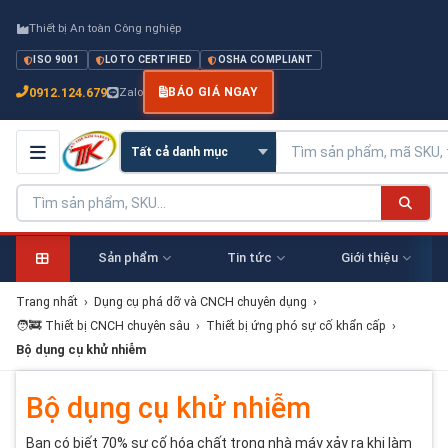
Thiết bị An toàn Công nghiệp
ISO 9001
LOTO CERTIFIED
OSHA COMPLIANT
0912.124.679
Zalo
BÁO GIÁ NGAY
Sản phẩm
Tin tức
Giới thiệu
Trang nhất
›
Dụng cụ phá dỡ và CNCH chuyên dụng
›
🧑‍🚒 Thiết bị CNCH chuyên sâu
›
Thiết bị ứng phó sự cố khẩn cấp
›
Bộ dụng cụ khử nhiễm
Bộ dụng cụ khử nhiễm
Bạn có biết 70% sự cố hóa chất trong nhà máy xảy ra khi làm