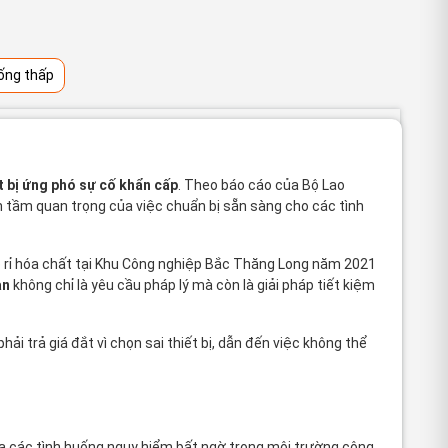
ống thấp
t bị ứng phó sự cố khẩn cấp
. Theo báo cáo của Bộ Lao
h tầm quan trọng của việc chuẩn bị sẵn sàng cho các tình
rò rỉ hóa chất tại Khu Công nghiệp Bắc Thăng Long năm 2021
àn
không chỉ là yêu cầu pháp lý mà còn là giải pháp tiết kiệm
ải trả giá đắt vì chọn sai thiết bị, dẫn đến việc không thể
ủa các tình huống nguy hiểm bất ngờ trong môi trường công