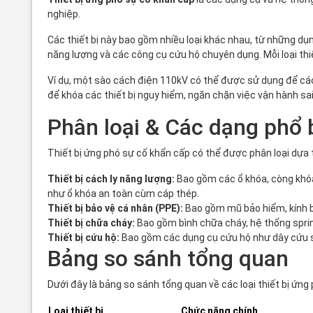
nghiệp.
Các thiết bị này bao gồm nhiều loại khác nhau, từ những dụ
năng lượng và các công cụ cứu hộ chuyên dụng. Mỗi loại thi
Ví dụ, một
sào cách điện 110kV
có thể được sử dụng để cách
để khóa các thiết bị nguy hiểm, ngăn chặn việc vận hành sai 
Phân loại & Các dạng phổ 
Thiết bị ứng phó sự cố khẩn cấp có thể được phân loại dựa 
Thiết bị cách ly năng lượng:
Bao gồm các ổ khóa, còng khóa 
như
ổ khóa an toàn cùm cáp thép
.
Thiết bị bảo vệ cá nhân (PPE):
Bao gồm mũ bảo hiểm, kính bả
Thiết bị chữa cháy:
Bao gồm bình chữa cháy, hệ thống sprink
Thiết bị cứu hộ:
Bao gồm các dụng cụ cứu hộ như dây cứu si
Bảng so sánh tổng quan
Dưới đây là bảng so sánh tổng quan về các loại thiết bị ứng
Loại thiết bị
Chức năng chính