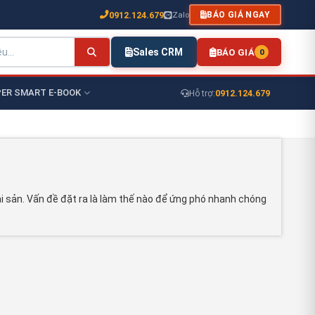
0912.124.679
Zalo
BÁO GIÁ NGAY
Sales CRM
BÁO GIÁ
0
ER SMART E-BOOK
0912.124.679
Hỗ trợ:
tài sản. Vấn đề đặt ra là làm thế nào để ứng phó nhanh chóng