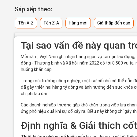
Sắp xếp theo:
Tên A-Z
Tên Z-A
Hàng mới
Giá thấp đến cao
Tại sao vấn đề này quan t
Mỗi năm, Việt Nam ghi nhận hàng ngàn vụ tai nạn lao động,
động - Thương binh và Xã hội, năm 2022 có tới 8.500 vụ ta
huống khẩn cấp.
Trong môi trường công nghiệp, một sự cố nhỏ có thể dẫn đế
đã gây thiệt hại hàng tỷ đồng và ảnh hưởng đến sức khỏe c
chi phí lâu dài.
Các doanh nghiệp thường gặp khó khăn trong việc lựa chọn thi
ứng phó hiệu quả khi sự cố xảy ra. Điều này không chỉ gây t
Định nghĩa & Giải thích cốt
Thiết bị ứng phó sự cố khẩn cấp
là các dụng cụ và hệ thốn