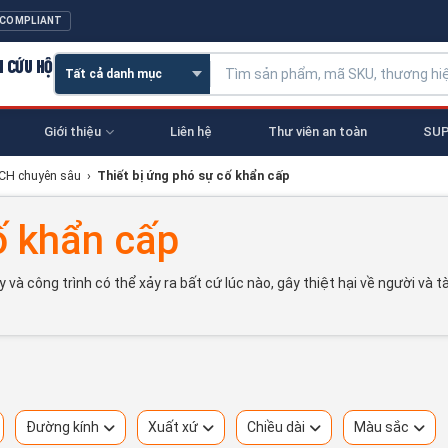
 COMPLIANT
N CỨU HỘ
Giới thiệu
Liên hệ
Thư viên an toàn
SUP
NCH chuyên sâu
›
Thiết bị ứng phó sự cố khẩn cấp
ố khẩn cấp
và công trình có thể xảy ra bất cứ lúc nào, gây thiệt hại về người và 
Đường kính
Xuất xứ
Chiều dài
Màu sắc