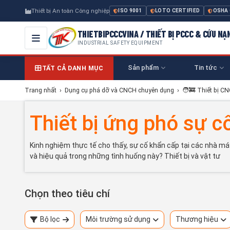
Thiết bị An toàn Công nghiệp
ISO 9001
LOTO CERTIFIED
OSHA
THIETBIPCCCVINA / THIẾT BỊ PCCC & CỨU NẠ
INDUSTRIAL SAFETY EQUIPMENT
Sản phẩm
Tin tức
TẤT CẢ DANH MỤC
Trang nhất
›
Dụng cụ phá dỡ và CNCH chuyên dụng
›
🧑‍🚒 Thiết bị C
Thiết bị ứng phó sự c
Kinh nghiệm thực tế cho thấy, sự cố khẩn cấp tại các nhà máy 
và hiệu quả trong những tình huống này? Thiết bị và vật tư
Chọn theo tiêu chí
Bộ lọc
Môi trường sử dụng
Thương hiệu