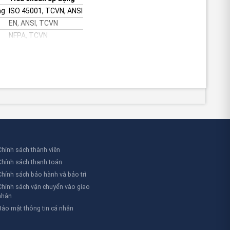
ng
ISO 45001, TCVN, ANSI
EN, ANSI, TCVN
NFPA, TCVN
iệp
ISO, ANSI, TCVN
 ví dụ cụ thể:
bảo trì các thiết bị nguy hiểm. Ví dụ, tại Nhà máy Lọc dầu
i các nguy cơ tiềm ẩn. Ví dụ, tại các công trình xây dựng
Chính sách thành viên
Chính sách thanh toán
 vụ cháy nổ. Ví dụ, tại các nhà máy của Samsung tại Bắc
Chính sách bảo hành và bảo trì
Chính sách vận chuyển vào giao
nhận
Bảo mật thông tin cá nhân