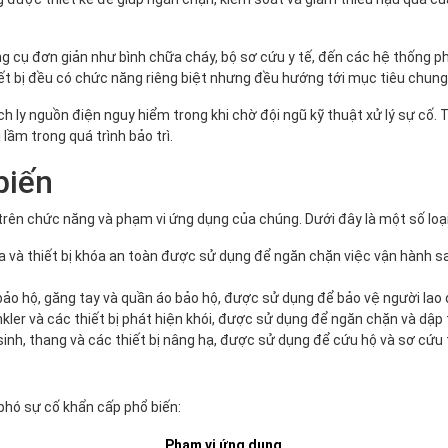
ng cụ đơn giản như bình chữa cháy, bộ sơ cứu y tế, đến các hệ thống p
ết bị đều có chức năng riêng biệt nhưng đều hướng tới mục tiêu chung 
 ly nguồn điện nguy hiểm trong khi chờ đội ngũ kỹ thuật xử lý sự cố. 
lầm trong quá trình bảo trì.
biến
trên chức năng và phạm vi ứng dụng của chúng. Dưới đây là một số loại
và thiết bị khóa an toàn được sử dụng để ngăn chặn việc vận hành sai l
o hộ, găng tay và quần áo bảo hộ, được sử dụng để bảo vệ người lao 
ler và các thiết bị phát hiện khói, được sử dụng để ngăn chặn và dập 
nh, thang và các thiết bị nâng hạ, được sử dụng để cứu hộ và sơ cứu 
 phó sự cố khẩn cấp phổ biến:
Phạm vi ứng dụng