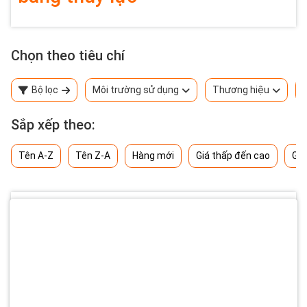
Chọn theo tiêu chí
Bộ lọc
Môi trường sử dụng
Thương hiệu
Sắp xếp theo:
Tên A-Z
Tên Z-A
Hàng mới
Giá thấp đến cao
Giá