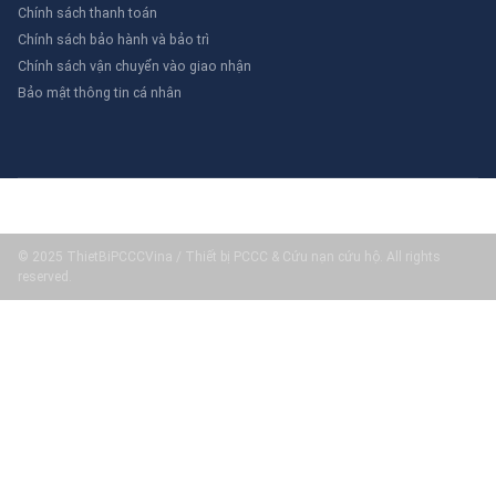
Chính sách thanh toán
Chính sách bảo hành và bảo trì
Chính sách vận chuyển vào giao nhận
Bảo mật thông tin cá nhân
© 2025 ThietBiPCCCVina / Thiết bị PCCC & Cứu nạn cứu hộ. All rights
reserved.