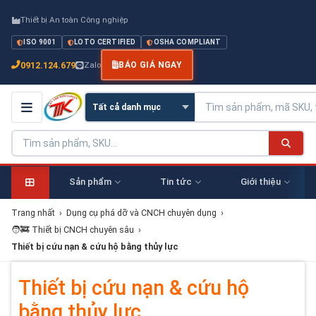
Thiết bị An toàn Công nghiệp
ISO 9001
LOTO CERTIFIED
OSHA COMPLIANT
0912.124.679
Zalo
BÁO GIÁ NGAY
Sản phẩm
Tin tức
Giới thiệu
Trang nhất
›
Dụng cụ phá dỡ và CNCH chuyên dụng
›
🧑‍🚒 Thiết bị CNCH chuyên sâu
›
Thiết bị cứu nạn & cứu hộ bằng thủy lực
Thiết bị cứu nạn & cứu hộ
bằng thủy lực