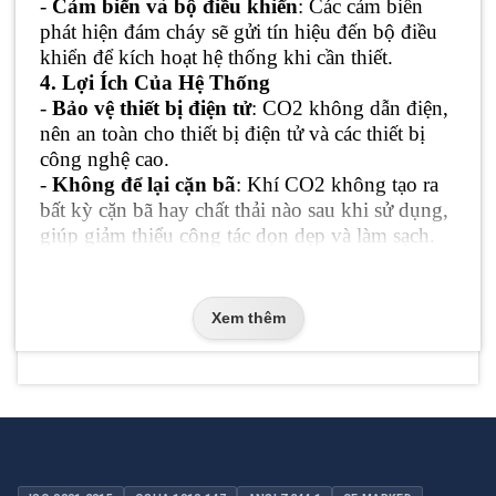
-
Cảm biến và bộ điều khiển
: Các cảm biến
phát hiện đám cháy sẽ gửi tín hiệu đến bộ điều
khiển để kích hoạt hệ thống khi cần thiết.
4. Lợi Ích Của Hệ Thống
-
Bảo vệ thiết bị điện tử
: CO2 không dẫn điện,
nên an toàn cho thiết bị điện tử và các thiết bị
công nghệ cao.
-
Không để lại cặn bã
: Khí CO2 không tạo ra
bất kỳ cặn bã hay chất thải nào sau khi sử dụng,
giúp giảm thiểu công tác dọn dẹp và làm sạch.
-
Hiệu quả trong các không gian kín
: CO2 có
thể được sử dụng trong các không gian kín mà
không làm hỏng các tài liệu hoặc thiết bị quan
Xem thêm
trọng.
5. Ứng Dụng
Hệ thống chữa cháy tự động bằng khí CO2
thường được sử dụng trong các khu vực như:
-
Phòng máy chủ và trung tâm dữ liệu
: Nơi
có nhiều thiết bị điện tử và máy móc cần được
bảo vệ khỏi hỏa hoạn mà không làm hư hại thiết