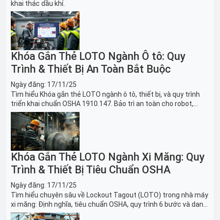
khai thác dầu khí.
Khóa Gắn Thẻ LOTO Ngành Ô tô: Quy
Trình & Thiết Bị An Toàn Bắt Buộc
Ngày đăng:
17/11/25
Tìm hiểu Khóa gắn thẻ LOTO ngành ô tô, thiết bị, và quy trình
triển khai chuẩn OSHA 1910.147. Bảo trì an toàn cho robot,
băng tải sản xuất ô tô và dây chuyền lắp ráp xe hơi.
Khóa Gắn Thẻ LOTO Ngành Xi Măng: Quy
Trình & Thiết Bị Tiêu Chuẩn OSHA
Ngày đăng:
17/11/25
Tìm hiểu chuyên sâu về Lockout Tagout (LOTO) trong nhà máy
xi măng: Định nghĩa, tiêu chuẩn OSHA, quy trình 6 bước và danh
sách thiết bị LOTO thiết yếu. Giải pháp bảo trì lò nung, máy