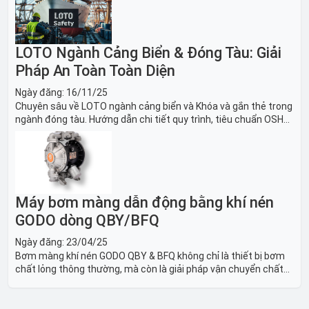
nghiền an toàn.
LOTO Ngành Cảng Biển & Đóng Tàu: Giải
Pháp An Toàn Toàn Diện
Ngày đăng:
16/11/25
Chuyên sâu về LOTO ngành cảng biển và Khóa và gắn thẻ trong
ngành đóng tàu. Hướng dẫn chi tiết quy trình, tiêu chuẩn OSHA,
thiết bị và Giải pháp LOTO trong công nghiệp đóng tàu toàn
diện.
Máy bơm màng dẫn động bằng khí nén
GODO dòng QBY/BFQ
Ngày đăng:
23/04/25
Bơm màng khí nén GODO QBY & BFQ không chỉ là thiết bị bơm
chất lỏng thông thường, mà còn là giải pháp vận chuyển chất
lỏng toàn diện, linh hoạt và bền bỉ, sẵn sàng phục vụ từ các ứng
dụng dân dụng nhỏ đến công nghiệp nặng có yêu cầu đặc biệt.