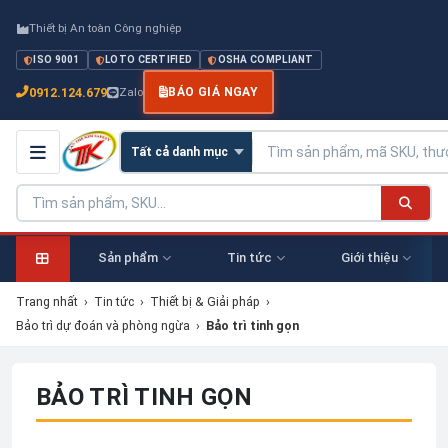
Thiết bị An toàn Công nghiệp
ISO 9001
LOTO CERTIFIED
OSHA COMPLIANT
0912.124.679
Zalo
BÁO GIÁ NGAY
Sản phẩm
Tin tức
Giới thiệu
Trang nhất
›
Tin tức
›
Thiết bị & Giải pháp
›
Bảo trì dự đoán và phòng ngừa
›
Bảo trì tinh gọn
BẢO TRÌ TINH GỌN