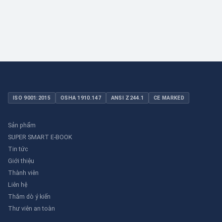
ISO 9001:2015
OSHA 1910.147
ANSI Z244.1
CE MARKED
Sản phẩm
SUPER SMART E-BOOK
Tin tức
Giới thiệu
Thành viên
Liên hệ
Thăm dò ý kiến
Thư viên an toàn