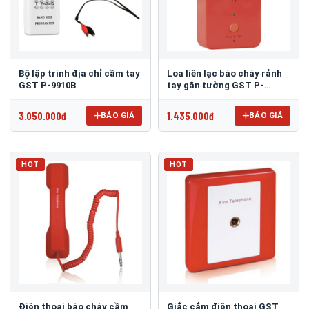
Bộ lập trình địa chỉ cầm tay
Loa liên lạc báo cháy rảnh
GST P-9910B
tay gắn tường GST P-
9911(H)
3.050.000đ
1.435.000đ
BÁO GIÁ
BÁO GIÁ
HOT
HOT
Điện thoại báo cháy cầm
Giắc cắm điện thoại GST