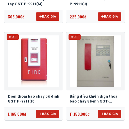
tay GST P-9911(M)
P-9911(J)
305.000đ
225.000đ
BÁO GIÁ
BÁO GIÁ
HOT
HOT
Điện thoại báo cháy cố định
Bảng điều khiển điện thoại
GST P-9911(F)
báo cháy 8 kênh GST-
FT8WN
1.165.000đ
11.150.000đ
BÁO GIÁ
BÁO GIÁ