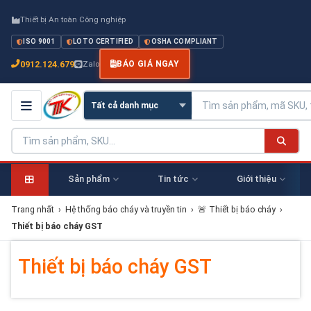
Thiết bị An toàn Công nghiệp
ISO 9001
LOTO CERTIFIED
OSHA COMPLIANT
0912.124.679
Zalo
BÁO GIÁ NGAY
Sản phẩm
Tin tức
Giới thiệu
Trang nhất
›
Hệ thống báo cháy và truyền tin
›
🚨 Thiết bị báo cháy
›
Thiết bị báo cháy GST
Thiết bị báo cháy GST