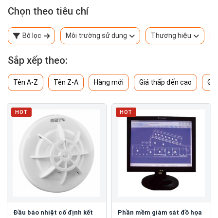
Chọn theo tiêu chí
Bộ lọc
Môi trường sử dụng
Thương hiệu
Sắp xếp theo:
Tên A-Z
Tên Z-A
Hàng mới
Giá thấp đến cao
Giá
HOT
HOT
Đầu báo nhiệt cố định kết
Phần mềm giám sát đồ họa