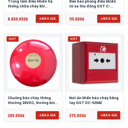
Trung tâm điều khiển hệ
Đèn báo phòng điều khiển
thống chữa cháy khí
từ xa thụ động GST C-
GST301
9314P
6.650.000đ
115.000đ
BÁO GIÁ
BÁO GIÁ
HOT
HOT
Chuông báo cháy thông
Nút ấn khẩn báo cháy bằng
thường 24VDC, Đường kính
tay GST DC-9204E
150mm GST-JL
265.000đ
275.000đ
BÁO GIÁ
BÁO GIÁ