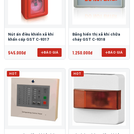
Nút ấn điều khiển xả khí
Bảng hiển thị xả khí chữa
khẩn cấp GST C-9317
cháy GST C-9318
545.000đ
1.250.000đ
BÁO GIÁ
BÁO GIÁ
HOT
HOT