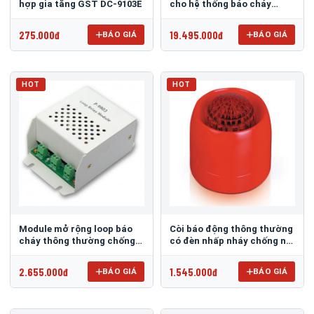
hợp gia tăng GST DC-9103E
cho hệ thống báo cháy
GSTGMC3.0
275.000đ
19.495.000đ
BÁO GIÁ
BÁO GIÁ
HOT
HOT
Module mở rộng loop báo
Còi báo động thông thường
cháy thông thường chống
có đèn nhấp nháy chống nổ
nổ GST P-9903
DC-9403(IS)
2.655.000đ
1.545.000đ
BÁO GIÁ
BÁO GIÁ