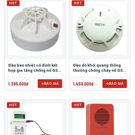
HOT
HOT
Đầu báo nhiệt cố định kết
Đầu dò khói quang thông
hợp gia tăng chống nổ GST
thường chống cháy nổ GST
DC-9103E(IS)
DC-9102(IS)
1.395.000đ
1.450.000đ
BÁO GIÁ
BÁO GIÁ
HOT
HOT