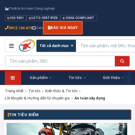
Thiết bị An toàn Công nghiệp
ISO 9001
LOTO CERTIFIED
OSHA COMPLIANT
0912.124.679
Zalo
BÁO GIÁ NGAY
Sản phẩm
Tin tức
Giới thiệu
Trang nhất
›
Tin tức
›
Kiến thức & Tin tức
›
Lời khuyên & Hướng dẫn từ chuyên gia
›
An toàn xây dựng
TIN TIÊU ĐIỂM