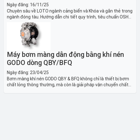
Ngày đăng:
16/11/25
Chuyên sâu về LOTO ngành cảng biển và Khóa và gắn thẻ trong
ngành đóng tàu. Hướng dẫn chi tiết quy trình, tiêu chuẩn OSHA,
thiết bị và Giải pháp LOTO trong công nghiệp đóng tàu toàn
diện.
Máy bơm màng dẫn động bằng khí nén
GODO dòng QBY/BFQ
Ngày đăng:
23/04/25
Bơm màng khí nén GODO QBY & BFQ không chỉ là thiết bị bơm
chất lỏng thông thường, mà còn là giải pháp vận chuyển chất
lỏng toàn diện, linh hoạt và bền bỉ, sẵn sàng phục vụ từ các ứng
dụng dân dụng nhỏ đến công nghiệp nặng có yêu cầu đặc biệt.