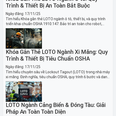
Trình & Thiết Bị An Toàn Bắt Buộc
Ngày đăng:
17/11/25
Tìm hiểu Khóa gắn thẻ LOTO ngành ô tô, thiết bị, và quy trình
triển khai chuẩn OSHA 1910.147. Bảo trì an toàn cho robot,
băng tải sản xuất ô tô và dây chuyền lắp ráp xe hơi.
Khóa Gắn Thẻ LOTO Ngành Xi Măng: Quy
Trình & Thiết Bị Tiêu Chuẩn OSHA
Ngày đăng:
17/11/25
Tìm hiểu chuyên sâu về Lockout Tagout (LOTO) trong nhà máy
xi măng: Định nghĩa, tiêu chuẩn OSHA, quy trình 6 bước và danh
sách thiết bị LOTO thiết yếu. Giải pháp bảo trì lò nung, máy
nghiền an toàn.
LOTO Ngành Cảng Biển & Đóng Tàu: Giải
Pháp An Toàn Toàn Diện