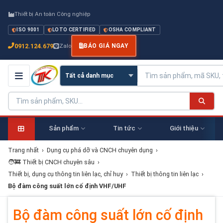
Thiết bị An toàn Công nghiệp
ISO 9001
LOTO CERTIFIED
OSHA COMPLIANT
0912.124.679
Zalo
BÁO GIÁ NGAY
Sản phẩm
Tin tức
Giới thiệu
Trang nhất
›
Dụng cụ phá dỡ và CNCH chuyên dụng
›
🧑‍🚒 Thiết bị CNCH chuyên sâu
›
Thiết bị, dụng cụ thông tin liên lạc, chỉ huy
›
Thiết bị thông tin liên lạc
›
Bộ đàm công suất lớn cố định VHF/UHF
Bộ đàm công suất lớn cố định