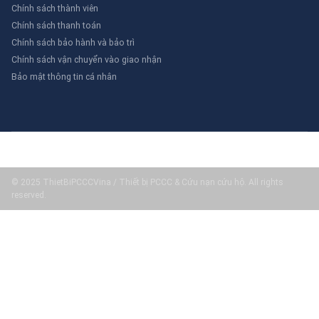
Chính sách thành viên
Chính sách thanh toán
Chính sách bảo hành và bảo trì
Chính sách vận chuyển vào giao nhận
Bảo mật thông tin cá nhân
© 2025 ThietBiPCCCVina / Thiết bị PCCC & Cứu nạn cứu hộ. All rights
reserved.