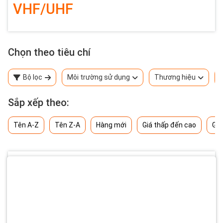
VHF/UHF
Chọn theo tiêu chí
Bộ lọc
Môi trường sử dụng
Thương hiệu
Sắp xếp theo:
Tên A-Z
Tên Z-A
Hàng mới
Giá thấp đến cao
Giá