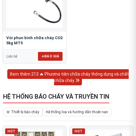
Vòi phun bình chữa cháy CO2
5kg MT5
BÁO GIÁ
Liên hệ
Xem thêm 213 🔥 Phương tiện chữa cháy thông dụng và chất
chữa cháy
HỆ THỐNG BÁO CHÁY VÀ TRUYỀN TIN
🚨 Thiết bị báo cháy
Hệ thống loa và hướng dẫn thoát nạn
HOT
HOT