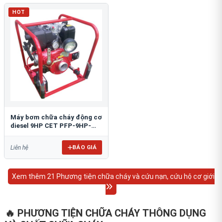
HOT
Máy bơm chữa cháy động cơ
diesel 9HP CET PFP-9HP-
DSL
BÁO GIÁ
Liên hệ
Xem thêm 21 Phương tiện chữa cháy và cứu nạn, cứu hộ cơ giới
🔥 PHƯƠNG TIỆN CHỮA CHÁY THÔNG DỤNG