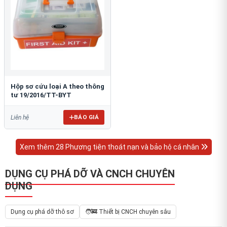
Hộp sơ cứu loại A theo thông
tư 19/2016/TT-BYT
BÁO GIÁ
Liên hệ
Xem thêm 28 Phương tiện thoát nạn và bảo hộ cá nhân
DỤNG CỤ PHÁ DỠ VÀ CNCH CHUYÊN
DỤNG
Dụng cụ phá dỡ thô sơ
🧑‍🚒 Thiết bị CNCH chuyên sâu