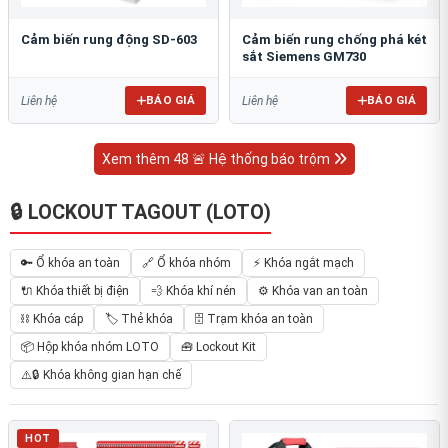
Cảm biến rung động SD-603
Cảm biến rung chống phá két
sắt Siemens GM730
BÁO GIÁ
BÁO GIÁ
Liên hệ
Liên hệ
Xem thêm 48 🚨 Hệ thống báo trộm
🔒 LOCKOUT TAGOUT (LOTO)
🔑 Ổ khóa an toàn
🔗 Ổ khóa nhóm
⚡ Khóa ngắt mạch
🔌 Khóa thiết bị điện
💨 Khóa khí nén
⚙️ Khóa van an toàn
⛓ Khóa cáp
🏷️ Thẻ khóa
🗄 Trạm khóa an toàn
📦 Hộp khóa nhóm LOTO
🧰 Lockout Kit
⚠️🔒 Khóa không gian hạn chế
HOT