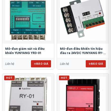
Mô-đun giám sát và điều
Mô-đun điều khiển tín hiệu
khiển YUNYANG YR3-01
đầu ra 24VDC YUNYANG RY-
02
BÁO GIÁ
BÁO GIÁ
Liên hệ
Liên hệ
HOT
HOT