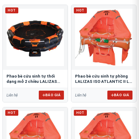
HOT
HOT
Phao bè cứu sinh tự thổi
Phao bè cứu sinh tự phồng
dạng mở 2 chiều LALIZAS
LALIZAS ISO ATLANTIC II L
OCEANO
HR
BÁO GIÁ
BÁO GIÁ
Liên hệ
Liên hệ
HOT
HOT