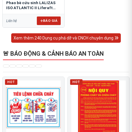
Phao bè cứu sinh LALIZAS
ISO ATLANTIC II Liferaft
ESP
BÁO GIÁ
Liên hệ
Xem thêm 240 Dụng cụ phá dỡ và CNCH chuyên dụng
🚨 BÁO ĐỘNG & CẢNH BÁO AN TOÀN
HOT
HOT