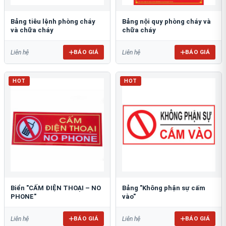
Bảng tiêu lệnh phòng cháy
Bảng nội quy phòng cháy và
và chữa cháy
chữa cháy
BÁO GIÁ
BÁO GIÁ
Liên hệ
Liên hệ
HOT
HOT
Biển "CẤM ĐIỆN THOẠI – NO
Bảng "Không phận sự cấm
PHONE"
vào"
BÁO GIÁ
BÁO GIÁ
Liên hệ
Liên hệ