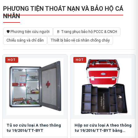
PHƯƠNG TIỆN THOÁT NẠN VÀ BẢO HỘ CÁ
NHÂN
🛡️ Phương tiện cứu người
🚪 Trang phục bảo hộ PCCC & CNCH
Chiếu sáng và chỉ dẫn
Thiết bị bảo vệ cá nhân chống cháy
HOT
HOT
Tủ sơ cứu loại A theo thông
Hộp sơ cứu loại A theo thông
tư 19/2016/TT-BYT
tư 19/2016/TT-BYT bằng
nhôm