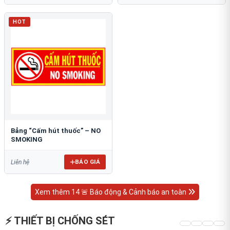
HOT
Bảng “Cấm hút thuốc” – NO
SMOKING
BÁO GIÁ
Liên hệ
Xem thêm 14 🚨 Báo động & Cảnh báo an toàn
⚡ THIẾT BỊ CHỐNG SÉT