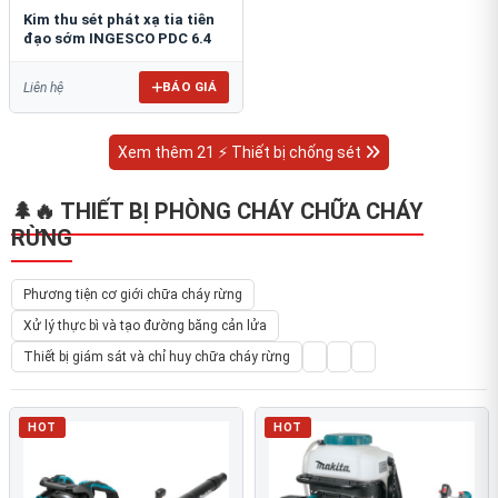
Kim thu sét phát xạ tia tiên
đạo sớm INGESCO PDC 6.4
BÁO GIÁ
Liên hệ
Xem thêm 21 ⚡ Thiết bị chống sét
🌲🔥 THIẾT BỊ PHÒNG CHÁY CHỮA CHÁY
RỪNG
Phương tiện cơ giới chữa cháy rừng
Xử lý thực bì và tạo đường băng cản lửa
Thiết bị giám sát và chỉ huy chữa cháy rừng
HOT
HOT