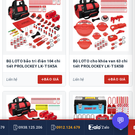
Bộ LOTO bảo trì điện 104 chi
Bộ LOTO cho khóa van 63 chi
tiết PROLOCKEY LK-TSK5A
tiết PROLOCKEY LK-TSK5B
BÁO GIÁ
BÁO GIÁ
Liên hệ
Liên hệ
💬
0912.124.679
679
0938.125.206
Zalo