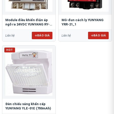
Module điều khiển điện áp
Mô-đun cách ly YUNYANG
ngõ ra 24VDC YUNYANG RY-
YRR-21_1
01
BÁO GIÁ
BÁO GIÁ
Liên hệ
Liên hệ
HOT
Đèn chiếu sáng khẩn cấp
YUNYANG YLE-01E (700mAh)