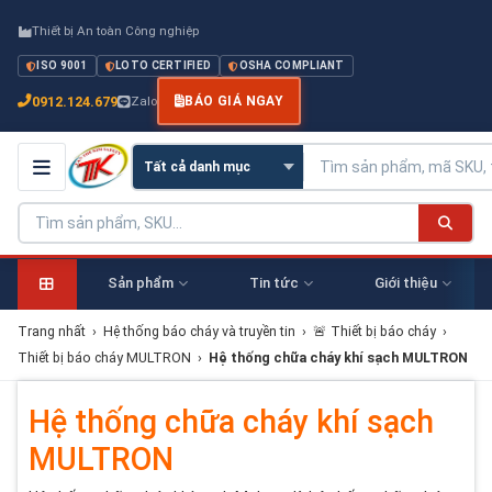
Thiết bị An toàn Công nghiệp
ISO 9001
LOTO CERTIFIED
OSHA COMPLIANT
0912.124.679
Zalo
BÁO GIÁ NGAY
Sản phẩm
Tin tức
Giới thiệu
Trang nhất
›
Hệ thống báo cháy và truyền tin
›
🚨 Thiết bị báo cháy
›
Thiết bị báo cháy MULTRON
›
Hệ thống chữa cháy khí sạch MULTRON
Hệ thống chữa cháy khí sạch
MULTRON