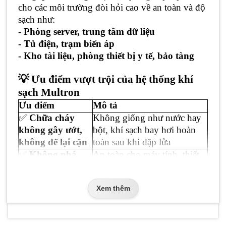
cho các môi trường đòi hỏi cao về an toàn và độ
sạch như:
- Phòng server, trung tâm dữ liệu
- Tủ điện, trạm biến áp
- Kho tài liệu, phòng thiết bị y tế, bảo tàng
💡 Ưu điểm vượt trội của hệ thống khí
sạch Multron
Ưu điểm
Mô tả
✅
Chữa cháy
Không giống như nước hay
không gây ướt,
bột, khí sạch bay hơi hoàn
không để lại cặn
toàn sau khi dập lửa
✅
Không phá
An toàn cho máy tính, thiết
hủy thiết bị điện
bị đo lường, bảng mạch, ổ
tử
cứng
Xem thêm
✅
Thân thiện với
Không độc hại ở nồng độ sử
con người và môi
dụng, không làm giảm oxy
trường
tới mức nguy hiểm