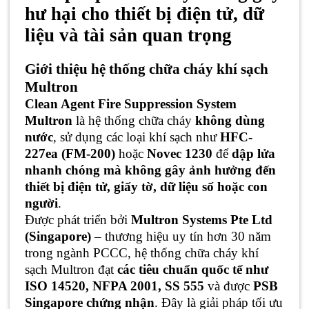
hư hại cho thiết bị điện tử, dữ
liệu và tài sản quan trọng
Giới thiệu hệ thống chữa cháy khí sạch
Multron
Clean Agent Fire Suppression System
Multron
là hệ thống chữa cháy
không dùng
nước
, sử dụng các loại khí sạch như
HFC-
227ea (FM-200)
hoặc
Novec 1230
để
dập lửa
nhanh chóng mà không gây ảnh hưởng đến
thiết bị điện tử, giấy tờ, dữ liệu số hoặc con
người
.
Được phát triển bởi
Multron Systems Pte Ltd
(Singapore)
– thương hiệu uy tín hơn 30 năm
trong ngành PCCC, hệ thống chữa cháy khí
sạch Multron đạt
các tiêu chuẩn quốc tế như
ISO 14520, NFPA 2001, SS 555
và được
PSB
Singapore chứng nhận
. Đây là giải pháp tối ưu