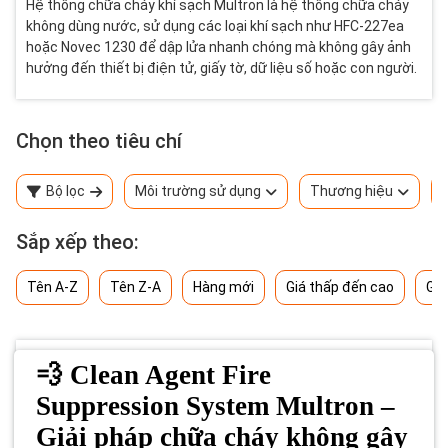
Hệ thống chữa cháy khí sạch Multron là hệ thống chữa cháy
không dùng nước, sử dụng các loại khí sạch như HFC-227ea
hoặc Novec 1230 để dập lửa nhanh chóng mà không gây ảnh
hưởng đến thiết bị điện tử, giấy tờ, dữ liệu số hoặc con người.
Chọn theo tiêu chí
Bộ lọc
Môi trường sử dụng
Thương hiệu
Sắp xếp theo:
Tên A-Z
Tên Z-A
Hàng mới
Giá thấp đến cao
Giá
💨 Clean Agent Fire
Suppression System Multron –
Giải pháp chữa cháy không gây