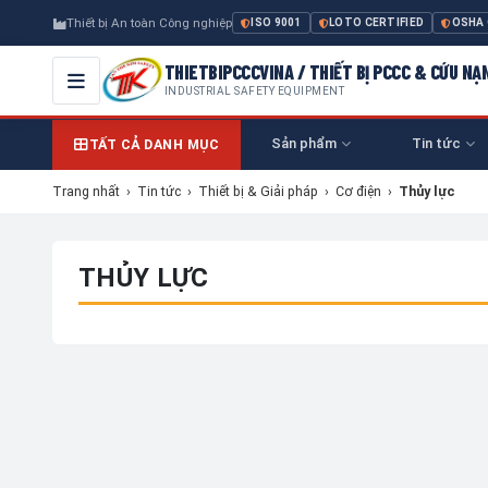
Thiết bị An toàn Công nghiệp
ISO 9001
LOTO CERTIFIED
OSHA
THIETBIPCCCVINA / THIẾT BỊ PCCC & CỨU NẠ
INDUSTRIAL SAFETY EQUIPMENT
Sản phẩm
Tin tức
TẤT CẢ DANH MỤC
Trang nhất
›
Tin tức
›
Thiết bị & Giải pháp
›
Cơ điện
›
Thủy lực
THỦY LỰC