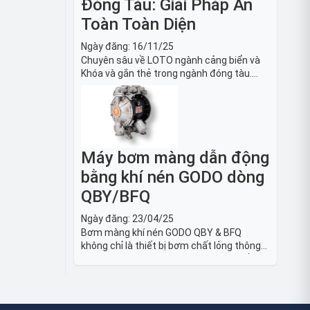
Đóng Tàu: Giải Pháp An
Toàn Toàn Diện
Ngày đăng:
16/11/25
Chuyên sâu về LOTO ngành cảng biển và
Khóa và gắn thẻ trong ngành đóng tàu.
Hướng dẫn chi tiết quy trình, tiêu chuẩn
OSHA, thiết bị và Giải pháp LOTO trong
công nghiệp đóng tàu toàn diện.
Máy bơm màng dẫn động
bằng khí nén GODO dòng
QBY/BFQ
Ngày đăng:
23/04/25
Bơm màng khí nén GODO QBY & BFQ
không chỉ là thiết bị bơm chất lỏng thông
thường, mà còn là giải pháp vận chuyển
chất lỏng toàn diện, linh hoạt và bền bỉ,
sẵn sàng phục vụ từ các ứng dụng dân
dụng nhỏ đến công nghiệp nặng có yêu