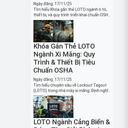
Ngày đăng:
17/11/25
Tìm hiểu Khóa gắn thẻ LOTO ngành ô tô,
thiết bị, và quy trình triển khai chuẩn OSHA
1910.147. Bảo trì an toàn cho robot, băng
tải sản xuất ô tô và dây chuyền lắp ráp xe
hơi.
Khóa Gắn Thẻ LOTO
Ngành Xi Măng: Quy
Trình & Thiết Bị Tiêu
Chuẩn OSHA
Ngày đăng:
17/11/25
Tìm hiểu chuyên sâu về Lockout Tagout
(LOTO) trong nhà máy xi măng: Định nghĩa,
tiêu chuẩn OSHA, quy trình 6 bước và danh
sách thiết bị LOTO thiết yếu. Giải pháp bảo
trì lò nung, máy nghiền an toàn.
LOTO Ngành Cảng Biển &