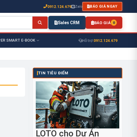
0912.124.679
Zalo
BÁO GIÁ NGAY
Sales CRM
BÁO GIÁ
0
ER SMART E-BOOK
0912.124.679
Hỗ trợ:
TIN TIÊU ĐIỂM
LOTO cho Dự Án