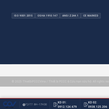
ISO 9001:2015
OSHA 1910.147
ANSI Z244.1
CE MARKED
© 2025 ThietBiPCCCVina / Thiết bị PCCC & Cứu nạn cứu hộ. All rights re
KD 01:
KD 02:
T2-T7: 8H–17H30
0912.124.679
0938.125.206