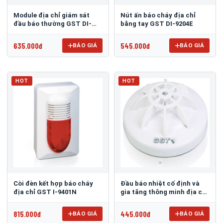
Module địa chỉ giám sát
Nút ấn báo cháy địa chỉ
đầu báo thường GST DI-
bằng tay GST DI-9204E
9319E
635.000đ
545.000đ
BÁO GIÁ
BÁO GIÁ
HOT
HOT
Còi đèn kết hợp báo cháy
Đầu báo nhiệt cố định và
địa chỉ GST I-9401N
gia tăng thông minh địa chỉ
GST DI-9103E
815.000đ
445.000đ
BÁO GIÁ
BÁO GIÁ