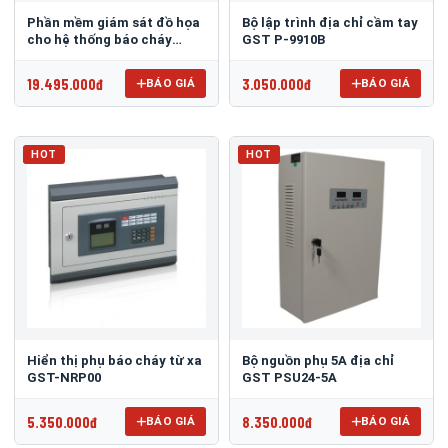
Phần mềm giám sát đồ họa
Bộ lập trình địa chỉ cầm tay
cho hệ thống báo cháy
GST P-9910B
GSTGMC3.0
19.495.000đ
3.050.000đ
BÁO GIÁ
BÁO GIÁ
HOT
HOT
Hiển thị phụ báo cháy từ xa
Bộ nguồn phụ 5A địa chỉ
GST-NRP00
GST PSU24-5A
5.350.000đ
8.350.000đ
BÁO GIÁ
BÁO GIÁ