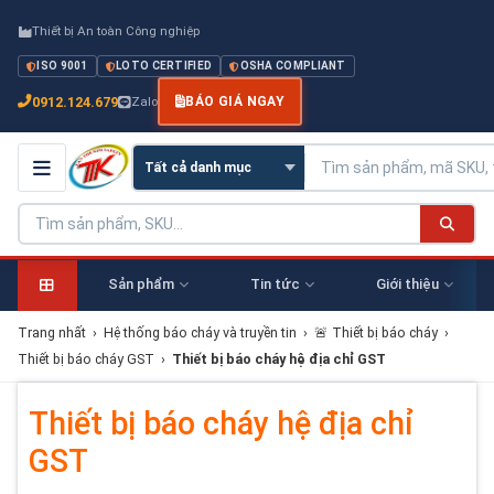
Thiết bị An toàn Công nghiệp
ISO 9001
LOTO CERTIFIED
OSHA COMPLIANT
0912.124.679
Zalo
BÁO GIÁ NGAY
Sản phẩm
Tin tức
Giới thiệu
Trang nhất
›
Hệ thống báo cháy và truyền tin
›
🚨 Thiết bị báo cháy
›
Thiết bị báo cháy GST
›
Thiết bị báo cháy hệ địa chỉ GST
Thiết bị báo cháy hệ địa chỉ
GST