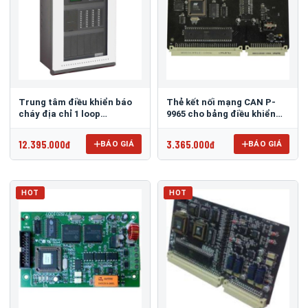
Trung tâm điều khiển báo
Thẻ kết nối mạng CAN P-
cháy địa chỉ 1 loop
9965 cho bảng điều khiển
GST200N-1
GST-IFP8
12.395.000đ
3.365.000đ
BÁO GIÁ
BÁO GIÁ
HOT
HOT