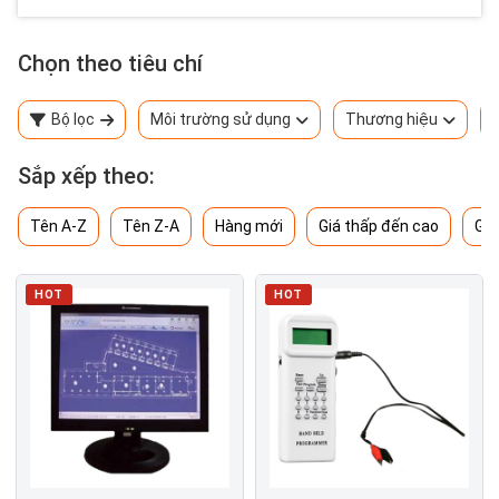
Chọn theo tiêu chí
Bộ lọc
Môi trường sử dụng
Thương hiệu
Sắp xếp theo:
Tên A-Z
Tên Z-A
Hàng mới
Giá thấp đến cao
Giá
HOT
HOT