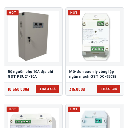
HOT
HOT
Bộ nguồn phụ 10A địa chỉ
Mô-đun cách ly vòng lặp
GST PSU24-10A
ngắn mạch GST DC-9503E
10.550.000đ
315.000đ
BÁO GIÁ
BÁO GIÁ
HOT
HOT