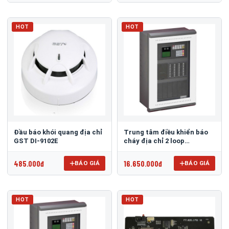
HOT
HOT
Đầu báo khói quang địa chỉ
Trung tâm điều khiển báo
GST DI-9102E
cháy địa chỉ 2 loop
GST200N-2
485.000đ
16.650.000đ
BÁO GIÁ
BÁO GIÁ
HOT
HOT