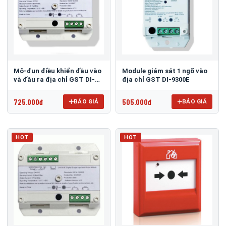
Mô-đun điều khiển đầu vào
Module giám sát 1 ngõ vào
và đầu ra địa chỉ GST DI-
địa chỉ GST DI-9300E
9301E
725.000đ
505.000đ
BÁO GIÁ
BÁO GIÁ
HOT
HOT