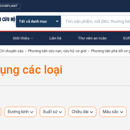
 COMPLIANT
N CỨU HỘ
Giới thiệu
Liên hệ
Thư viên an toàn
SUP
NCH chuyên sâu
›
Phương tiện cứu nạn, cứu hộ cơ giới
›
Phương tiện phá dỡ cơ g
ụng các loại
Đường kính
Xuất xứ
Chiều dài
Màu sắc