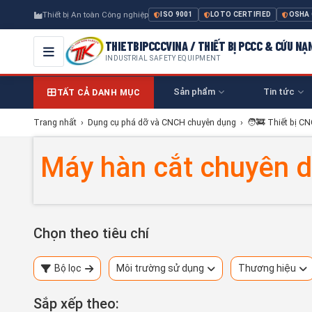
Thiết bị An toàn Công nghiệp
ISO 9001
LOTO CERTIFIED
OSHA
THIETBIPCCCVINA / THIẾT BỊ PCCC & CỨU NẠ
INDUSTRIAL SAFETY EQUIPMENT
Sản phẩm
Tin tức
TẤT CẢ DANH MỤC
Trang nhất
›
Dụng cụ phá dỡ và CNCH chuyên dụng
›
🧑‍🚒 Thiết bị C
Máy hàn cắt chuyên d
Chọn theo tiêu chí
Bộ lọc
Môi trường sử dụng
Thương hiệu
Sắp xếp theo: