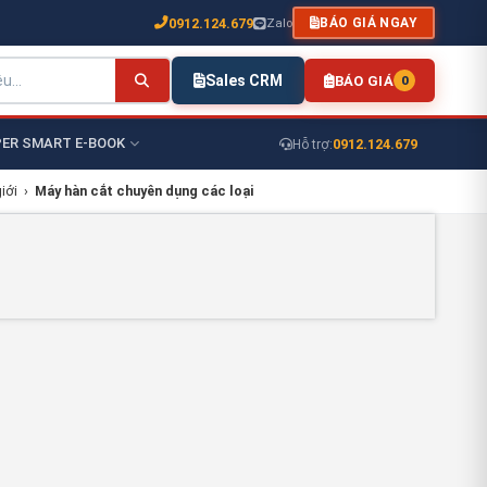
0912.124.679
Zalo
BÁO GIÁ NGAY
Sales CRM
BÁO GIÁ
0
ER SMART E-BOOK
0912.124.679
Hỗ trợ:
iới
›
Máy hàn cắt chuyên dụng các loại