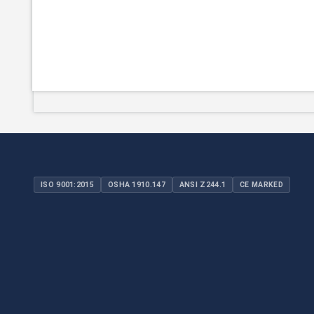
ISO 9001:2015
OSHA 1910.147
ANSI Z244.1
CE MARKED